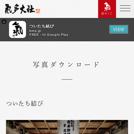
恋みくじ
×
ついたち結び
VIEW
keta.jp
FREE - In Google Play
写真ダウンロード
ついたち結び