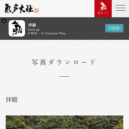
恋みくじ
×
拝殿
VIEW
keta.jp
FREE - In Google Play
写真ダウンロード
拝殿