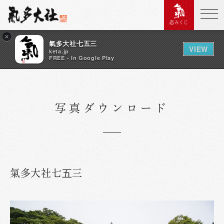
恋みくじ
×
氣多大社七五三
VIEW
keta.jp
FREE - In Google Play
写真ダウンロード
氣多大社七五三