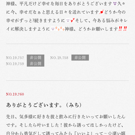
神様、平凡だけど幸せな毎日をありがとうございます
久々
に今、幸せだなぁと思える日々を送れています
どうか今の
幸せがずっと?続きますように
そして、今ある悩みがキレ
イに解決しますように
神様、どうかお願いします
NO.19,757
NO.19,758
NO.19,759
NO.19,760
ありがとうございます。 (みち)
先日、気多様に好きな彼と飲みに行きたいってお願いしたん
です。そしたら叶いました！彼から誘ってほしかったけど、
自分から勇気だして誘ってみたら『いいよ』って−☆凄い嬉