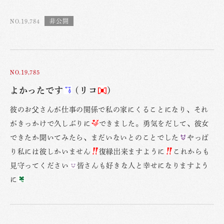
NO.19,784
NO.19,785
よかったです
(リコ
)
彼のお父さんが仕事の関係で私の家にくることになり、それ
がきっかけで久しぶりに
できました。勇気をだして、彼女
できたか聞いてみたら、まだいないとのことでした
やっぱ
り私には彼しかいません
復縁出来ますように
これからも
見守ってください
皆さんも好きな人と幸せになりますよう
に