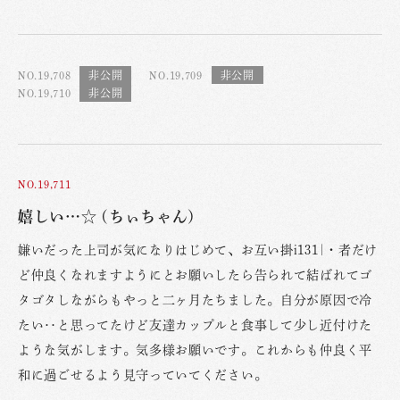
NO.19,708
NO.19,709
NO.19,710
NO.19,711
嬉しい…☆ (ちぃちゃん)
嫌いだった上司が気になりはじめて、お互い掛i131|・者だけ
ど仲良くなれますようにとお願いしたら告られて結ばれてゴ
タゴタしながらもやっと二ヶ月たちました。自分が原因で冷
たい‥と思ってたけど友達カップルと食事して少し近付けた
ような気がします。気多様お願いです。これからも仲良く平
和に過ごせるよう見守っていてください。