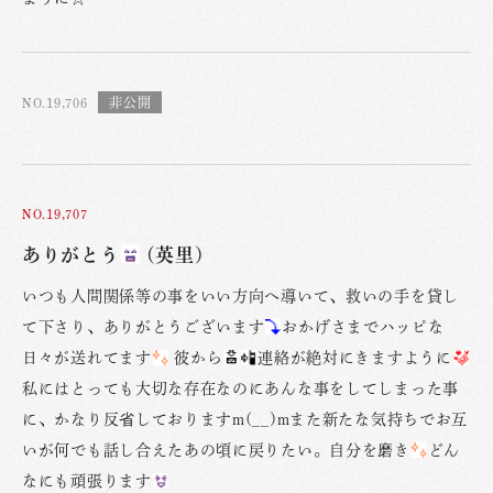
NO.19,706
NO.19,707
ありがとう
(英里)
いつも人間関係等の事をいい方向へ導いて、救いの手を貸し
て下さり、ありがとうございます
おかげさまでハッピな
日々が送れてます
彼から
連絡が絶対にきますように
私にはとっても大切な存在なのにあんな事をしてしまった事
に、かなり反省しておりますm(__)mまた新たな気持ちでお互
いが何でも話し合えたあの頃に戻りたい。自分を磨き
どん
なにも頑張ります