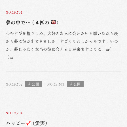
NO.19,701
夢の中で… (４匹の
)
心むすびを握りしめ、大好きな人に会いたいと願いながら寝
たら夢に彼が出てきました。すごくうれしかったです。いつ
か、夢じゃなく本当の彼に会える日が来ますように。m(_
_)m
NO.19,702
NO.19,703
NO.19,704
ハッピー
(愛実)