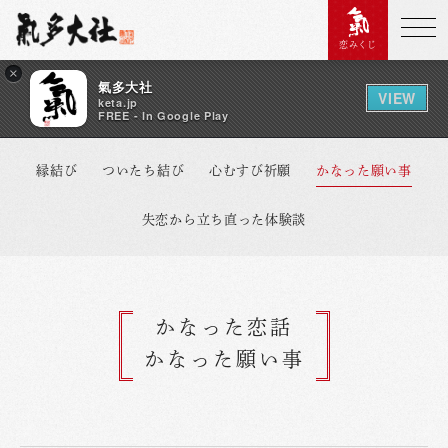
恋みくじ
×
氣多大社
VIEW
keta.jp
FREE - In Google Play
縁結び
ついたち結び
心むすび祈願
かなった願い事
失恋から立ち直った体験談
かなった恋話
かなった願い事