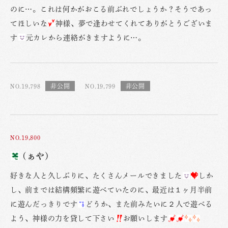
のに…。これは何かがおこる前ぶれでしょうか？そうであっ
てほしいな
神様、夢で逢わせてくれてありがとうございま
す
元カレから連絡がきますように…。
NO.19,798
NO.19,799
NO.19,800
(ぁや)
好きな人と久しぶりに、たくさんメールできました
しか
し、前までは結構頻繁に遊べていたのに、最近は１ヶ月半前
に遊んだっきりです
どうか、また前みたいに２人で遊べる
よう、神様の力を貸して下さい
お願いします