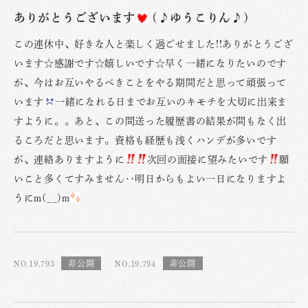
ありがとうございます
(♪ゆうこりん♪)
この連休中、好きな人と楽しく過ごせました!!ありがとうござ
います☆感謝です☆嬉しいです☆早く一緒になりたいのです
が、今はお互いやるべきことをやる期間だと思って頑張って
います
一緒になれる日までお互いのキモチを大切に出来ま
すように。。あと、この間送った履歴書の結果が間もなく出
るころだと思います。資格も経歴も浅くハンデが多いです
が、連絡ありますように
次回の面接に望みたいです
願
いこと多くてすみません‥明日からもよい一日になりますよ
うにm(__)m
NO.19,793
NO.19,794