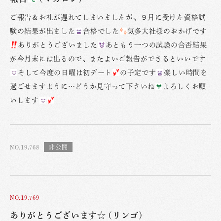
ご報告＆お礼が遅れてしまいましたが、９月に受けた資格試
験の結果が出ました
合格でした
気多大社様のおかげです
ありがとうございました
あともう一つの試験の合否結果
が今月末には出るので、またよいご報告ができるといいです
そして今度の日曜は初デート
の予定です
楽しい時間を
過ごせますように…どうか見守って下さいね
よろしくお願
いします
NO.19,768
NO.19,769
ありがとうございます☆ (リンゴ)