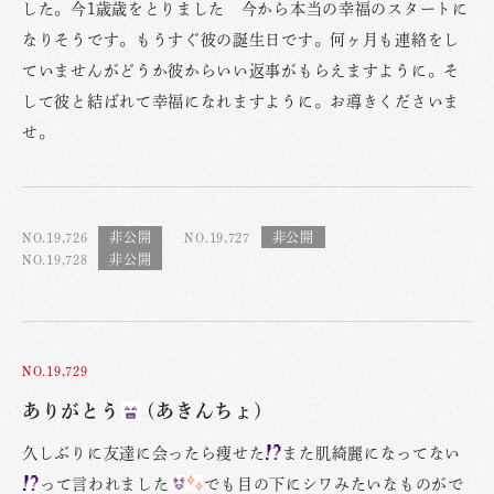
した。今1歳歳をとりました 今から本当の幸福のスタートに
なりそうです。もうすぐ彼の誕生日です。何ヶ月も連絡をし
ていませんがどうか彼からいい返事がもらえますように。そ
して彼と結ばれて幸福になれますように。お導きくださいま
せ。
NO.19,726
NO.19,727
NO.19,728
NO.19,729
ありがとう
(あきんちょ)
久しぶりに友達に会ったら痩せた
また肌綺麗になってない
って言われました
でも目の下にシワみたいなものがで