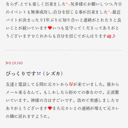
ならず,とても楽しく出来ました
気多様にお願いしつつ,今日
のイベントも無事成功し,自分を信じる事が出来ました
最近
バイトが決まったり1年ぶりに知り合いと連絡がとれたりと良
いことが続いています
いつも見守ってくださってありがと
うございます
これからも自分を信じてがんはります
NO.19,763
びっくりです
(シズカ)
友達と電話してる間に元カレから
が来ていました。彼から
メール来るなんて、もしかしたら初めての事なので、正直驚
いています。神様の力はすごいです。改めて実感しました
ありがとうございます
また元カレとの連絡が増えて元カレ
の隣に戻れますように。