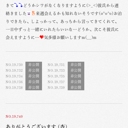
きて
どうかシワがなくなりますように(>_<)彼氏から連
絡きました
来週会えるかも知れないそうです(o^o^o)お泊
りできたら、しよっかって、あっちから言ってきてくれて、
一日中ずっと一緒にいれたらいいな…どうか、次こそ彼氏に
会えますように…
気多様お願いしますm(__)m
NO.19,730
NO.19,731
NO.19,732
NO.19,733
NO.19,734
NO.19,735
NO.19,736
NO.19,737
NO.19,738
NO.19,739
NO.19,740
ありがとうございます (杏)