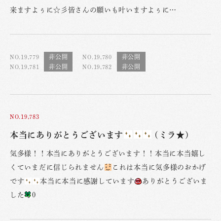
来ますよぅに☆彡皆さんの願いも叶いますよぅに…
NO.19,779
NO.19,780
NO.19,781
NO.19,782
NO.19,783
本当にありがとうございます
(ミラ★)
気多様！！本当にありがとうございます！！本当に本当嬉し
くていまだに信じられません
これは本当に気多様のおかげ
です
本当に本当に感謝しています
ありがとうございま
した
0