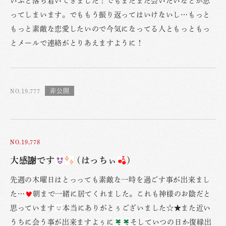
いぶと落ち着いてきました！でもまだまだ会いたいなとか思
ってしまいます。でももう振り返ってはいけないし…もっと
もっと素敵な恋愛したいので今気になってる人ともっともっ
とメールで連絡がとりあえますように！
NO.19,777
NO.19,778
大感謝です
(はっちぃ
)
先週の木曜日はとっっても素敵な一時を過ごす事が出来まし
た…
朝まで一緒に居てくれました。これも神様のお陰だと
思っています
本当にありがとぅございました☆★また近い
うちに会う事が出来ますよぅに
そしていつの日か復縁出