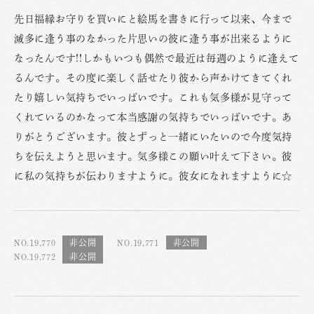
先日福縁お守りを買いにと絵馬を書きに行って以来、今まで
滅多に逢う事のなかった片思いの彼に逢う事が出来るように
なったんです!!しかもいつも偶然で最近は毎週のように逢えて
るんです。その度に楽しく話せたり彼から声かけてきてくれ
たり嬉しい気持ちでいっぱいです。これも気多様が見守って
くれているのかなって本当感謝の気持ちでいっぱいです。あ
りがとうございます。彼とずっと一緒にいたいので今度気持
ちを伝えようと思います。気多様この願い叶えて下さい。彼
に私の気持ちが伝わりますように。彼女になれますように☆
NO.19,770
NO.19,771
NO.19,772