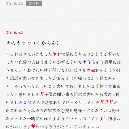
NO.19,752
NO.19,753
きのう
(ゆかちん)
昨日お参りにいきました
お世話になりありがとうございま
した
恋愛の方はうまくいかずに辛いです
そう簡単には
うまくいくわけないけど信じてがんばります
おみくじを引
き絵馬を書いてきました
おみくじを帰ってから見てみる
と、めっちゃうれしいこと書いてありました
信じて頑張
ろうと思いました
子供の願い事も絵馬に書いたら次の日叶
いました
まじで効果ありでびっくりしました
どう
かこれからも私たちの家族や恋愛を見守ってください
好き
な人とまた一緒にいれますように……
信じてます
神様お
ねがいします
いつもありがとうございます