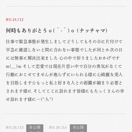
NO.19,712
何時もありがとうｏ(＾-＾)ｏ (ナッチャマ)
仕事で緊急事態が発生しましてどうしてもその日に片付けて
早急に確認しないと間に合わない事態でしたが何とか次の日
には無事に解決出来ました 心の中で祈りましたおかげです
m(__)m そして恋愛では現在片思い中で自分の勇気がなくて
行動におこせてませんが焦らずにいられる様に心綺麗な美人
を目指します☆もっと私と好きな人との距離が縮まり必要と
されます様に そしてここに訪れます皆様にもたっくさんの幸
せ訪れます様に…(^人^)
NO.19,713
NO.19,714