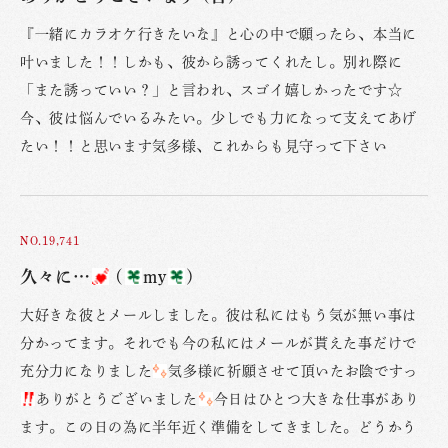
『一緒にカラオケ行きたいな』と心の中で願ったら、本当に
叶いました！！しかも、彼から誘ってくれたし。別れ際に
「また誘っていい？」と言われ、スゴイ嬉しかったです☆
今、彼は悩んでいるみたい。少しでも力になって支えてあげ
たい！！と思います気多様、これからも見守って下さい
NO.19,741
久々に…
(
my
)
大好きな彼とメールしました。彼は私にはもう気が無い事は
分かってます。それでも今の私にはメールが貰えた事だけで
充分力になりました
気多様に祈願させて頂いたお陰ですっ
ありがとうございました
今日はひとつ大きな仕事があり
ます。この日の為に半年近く準備をしてきました。どうかう