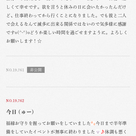
しくて幸せです。欲を言うと休みの日に会いたかったんだけ
ど、仕事終わってから行くことになりました。でも彼と二人
で会えるなんて滅多に出来る関係ではないので気多様に感謝
ですo(^-^)oどうか楽しい時間を過ごせますように。よろしく
お願いします！☆
NO.19,761
NO.19,762
今日 (ゅー)
福縁お守りを握ってお願いをしていました
今日まで半年準
備をしていたイベントが無事に終わりました
体調も悪く