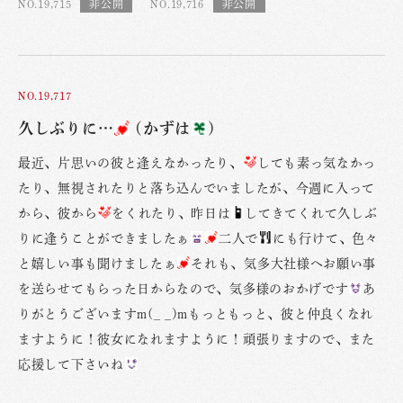
NO.19,715
NO.19,716
NO.19,717
久しぶりに…
(かずは
)
最近、片思いの彼と逢えなかったり、
しても素っ気なかっ
たり、無視されたりと落ち込んでいましたが、今週に入って
から、彼から
をくれたり、昨日は
してきてくれて久しぶ
りに逢うことができましたぁ
二人で
にも行けて、色々
と嬉しい事も聞けましたぁ
それも、気多大社様へお願い事
を送らせてもらった日からなので、気多様のおかげです
あ
りがとうございますm(_ _)mもっともっと、彼と仲良くなれ
ますように！彼女になれますように！頑張りますので、また
応援して下さいね