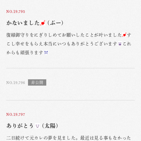
NO.19,795
かないました
(ぷー)
復縁御守りをにぎりしめてお願いしたことが叶いました
す
こし幸せをもらえ本当にいつもありがとうございます
これ
からも頑張ります
NO.19,796
NO.19,797
ありがとう
(太陽)
二日続けて元カレの夢を見ました。最近は見る事もなかった