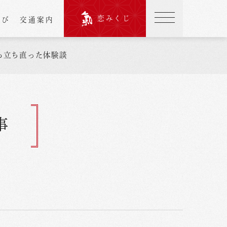
恋みくじ
結び
交通案内
ら立ち直った体験談
事