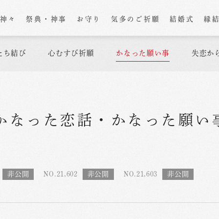
の神々
祭典・神事
お守り
気多のご祈願
結婚式
縁
たち結び
心むすび祈願
かなった願い事
失恋か
かなった恋話
・
かなった願い
NO.21,602
NO.21,603