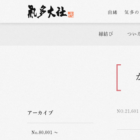
由緒
気多
縁結び
つい
NO.21,601
アーカイブ
No.80,001 ～