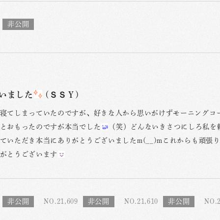
いました
(ＳＳＹ)
寝てしまっていたのですが、好きな人から思いがけずモーニングコ
とおもったのですが本当でした
（笑）どんないきさつにしろ私を
ていただき本当にありがとうございましたm(__)mこれからも頑張り
がとうございます
NO.21,609
NO.21,610
NO.2