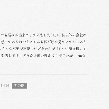
 でも悩みが出来てしまいました(>_<) 私以外の会社の
んを想っているのでまぁくんも私だけを見ていてほしいん
うに☆不安で不安で仕方ないんです(>_<)気多様、心
う努力します！どうかお願い叶えてくださいm(__)m☆
1,616