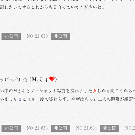
話したいです☆これからも見守っていてくださいね。
NO.21,630
(^з^)-☆ (M;ミィ
)
い中のMさんとツーショット写真を撮れました
しかも向こうから
いました
これが一度で終わらず、今度はもっと二人の距離が親密
NO.21,633
NO.21,634
NO.2