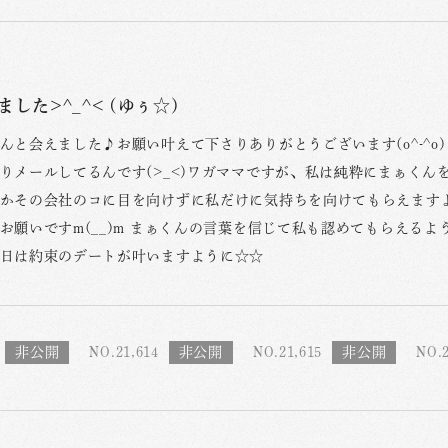
した>^_^< (ゆぅ☆)
んと会えました♪お願い叶えて下さりありがとうございます(o^-^o)
りメールしてるんです(>_<)ワガママですが、私は純粋にまぁく
かその会社のコに目を向けずに私だけに気持ちを向けてもらえますよ
お願いですm(__)m まぁくんの言葉を信じて私も認めてもらえるよ
日は約束のデートが叶いますように☆☆
NO.21,614
NO.21,615
NO.2