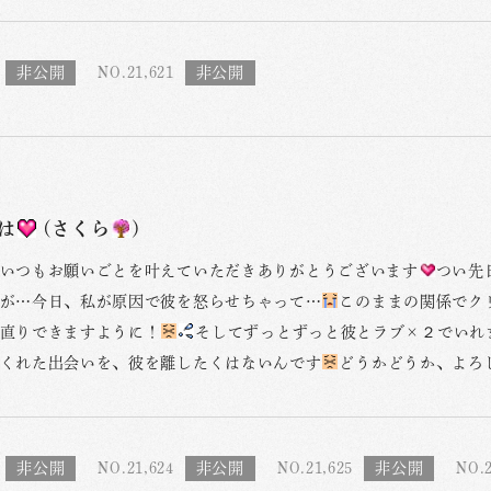
NO.21,621
は
(さくら
)
いつもお願いごとを叶えていただきありがとうございます
つい先
が…今日、私が原因で彼を怒らせちゃって…
このままの関係でク
直りできますように！
そしてずっとずっと彼とラブ×２でいれ
くれた出会いを、彼を離したくはないんです
どうかどうか、よろ
NO.21,624
NO.21,625
NO.2