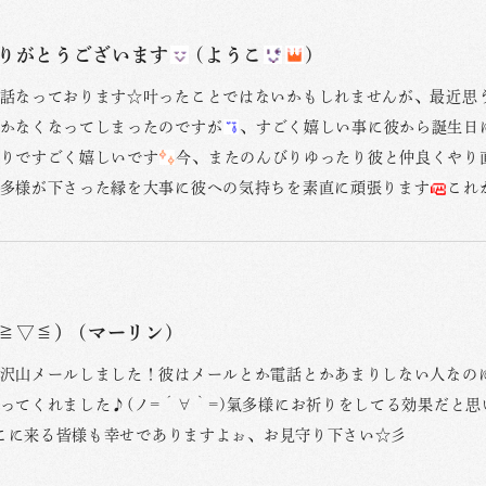
りがとうございます
(ようこ
)
話なっております☆叶ったことではないかもしれませんが、最近思
かなくなってしまったのですが
、すごく嬉しい事に彼から誕生日
りですごく嬉しいです
今、またのんびりゆったり彼と仲良くやり
多様が下さった縁を大事に彼への気持ちを素直に頑張ります
これ
≧▽≦） (マーリン)
沢山メールしました！彼はメールとか電話とかあまりしない人なの
ってくれました♪(ノ=´∀｀=)氣多様にお祈りをしてる効果だと
mここに来る皆様も幸せでありますよぉ、お見守り下さい☆彡