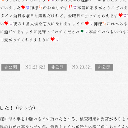
ていました
神様
のおかげです
本当にありがとうございま
ンタイン当日水曜日は無理だけれど、金曜日に会ってもらえます
い
彼の１番大切な恋人になれますように
神様
これからも
に過ごせますように見守っていてください
本当にいつもいつも
可愛がってくれますように
NO.23,623
NO.23,624
した！ (ゆぅ☆)
様に母の事をお願いさせて頂いたところ、検査結果に異常がありま
私のお願い事なんですが、最近まぁくんが冷たい感じがしちゃうんです