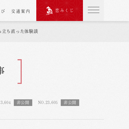
恋みくじ
結び
交通案内
ら立ち直った体験談
事
3,604
NO.23,605