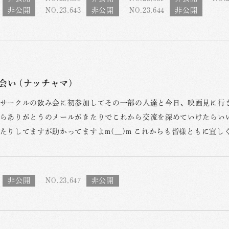
NO.23,643
NO.23,644
会い (ナッチャマ)
サークルの飲み会に初参加してその一部の人達と今日、映画見に行き
らありがとうのメールがきたりでこれから交流を深めていけたらい
たりしてますが助かってますよm(__)m これからも皆様ともに宜し
NO.23,647