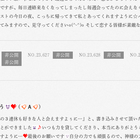
ですが、毎日連絡来なくなってしまったし毎週会ってたのに会えなくて
ストの今日の夜、こっちに帰ってきて私とあってくれますように☆
てみますので、見守ってくださいo(^-^)o そして恋する皆様が素
NO.23,627
NO.23,628
NO.2
う
(
Ａ
)
の３連休も好きな人と会えますよぅに…』と、書き込みさせて頂い
とができました
いつも力を貸してくださり、本当にありがとう
すように…
最後のお願いです
自分の力でも頑張るので、神様の