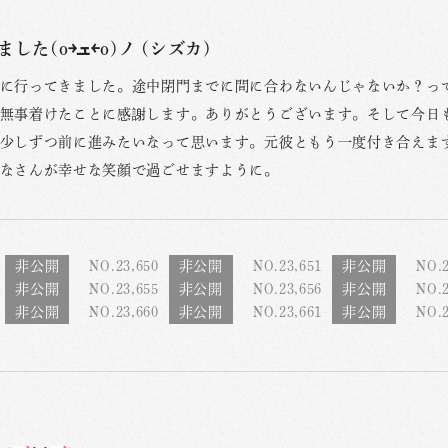
いってきました(o￫ܫ￩o)ノ (シズカ)
に行ってきました。途中閉門までに間に合わないんじゃないか？っ
無事着けたことに感謝します。ありがとうございます。そして今日
少しずつ前に進みたいなって思います。元彼ともう一度付き合えま
なさんが幸せな笑顔で過ごせますように。
NO.23,650
NO.23,651
NO.2
NO.23,655
NO.23,656
NO.2
NO.23,660
NO.23,661
NO.2