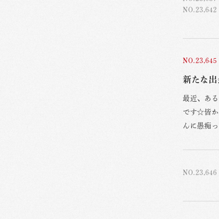
NO.23,642
NO.23,645
新たな出
最近、ある
です☆皆か
んに愚痴っ
NO.23,646