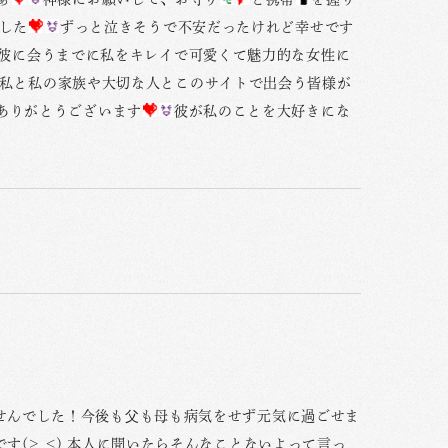
した
ずっと泣きそうで不安だったけれど幸せです
彼に会うまでに私をキレイで可愛くて魅力的な女性に
私と私の家族や大切な人とこのサイトで出会う皆様が
ありがとうございます
彼が私のことを大好きにな
せんでした！今後も父も母も病気をせず元気に過ごせま
(>_<) 本人に聞いたらそんなことないよって言っ