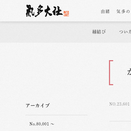
由緒
気多
縁結び
つい
NO.23,601
アーカイブ
No.80,001 ～