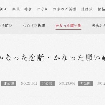
の神々
祭典・神事
お守り
気多のご祈願
結婚式
縁
たち結び
心むすび祈願
かなった願い事
失恋か
かなった恋話
・
かなった願い
NO.23,602
NO.23,603
NO.2