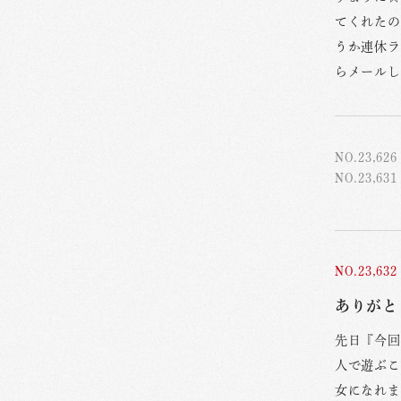
てくれたの
うか連休ラ
らメールし
NO.23,626
NO.23,631
NO.23,632
ありがと
先日『今回
人で遊ぶこ
女になれま