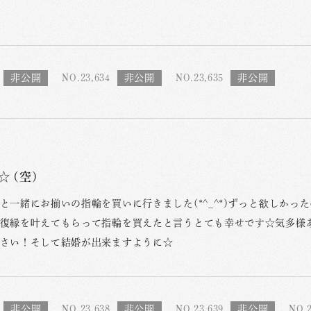
NO.23,634
NO.23,635
 (空)
と一緒にお揃いの指輪を買いに行きました(*^_^*)ずっと欲しかった
復縁を叶えてもらって指輪を買えたと言うとても幸せです☆気多様
さい！そして結婚が出来ますように☆
NO.23,638
NO.23,639
NO.2