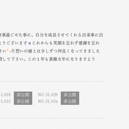
無事過ごせた事に、自分を成長させてくれる出来事に出
とうございます
これからも笑顔を忘れず感謝を忘れ
さい
片想いの彼とは少しずつ仲良くなってきました
貸して下さい。この１年も素敵な年になりますよう
1,028
NO.31,029
1,033
NO.31,034