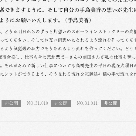
席できますように。そして自分の手島美香の想いが先生
ようにお願いいたします。 (手島美香)
、どうか明日からのずっと片想いのスポーツインストラクターの高
ってください。そしてお互い両想いになれるよう流れを作ってくだ
るよう気麗処のお力でそうなれるよう流れを作ってください。どうぞ
無事合格し、仕事も今は意地悪ばーさんの前田さんが私の仕事を奪
。それがだめで新しい仕事についても高橋先生の平日の現在火曜日
にシフトができるよう、そうなれる流れを気麗処神様の手で流れを
NO.31,010
NO.31,011