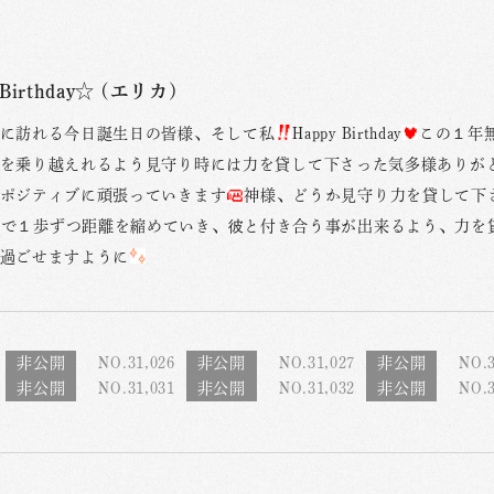
 Birthday☆ (エリカ)
に訪れる今日誕生日の皆様、そして私
Happy Birthday
この１年
を乗り越えれるよう見守り時には力を貸して下さった気多様ありが
ポジティブに頑張っていきます
神様、どうか見守り力を貸して下
子で１歩ずつ距離を縮めていき、彼と付き合う事が出来るよう、力を
過ごせますように
NO.31,026
NO.31,027
NO.3
NO.31,031
NO.31,032
NO.3