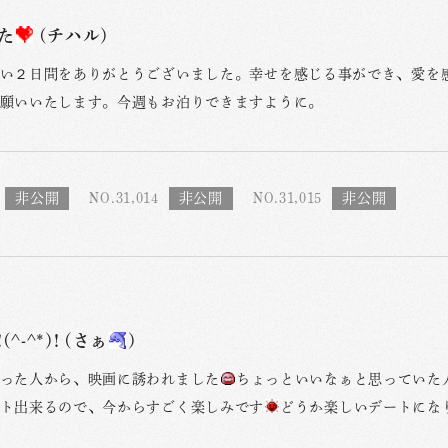
た
(チハル)
い２日間をありがとうございました。幸せを感じる事ができ、愛を
願いいたします。今週もお泊りできますように。
NO.31,014
NO.31,015
^-^*)! (さぁ
)
った人から、映画に誘われました
ちょっといいなぁと思っていた
ト出来るので、今からすごく楽しみです
どうか楽しいデートにな