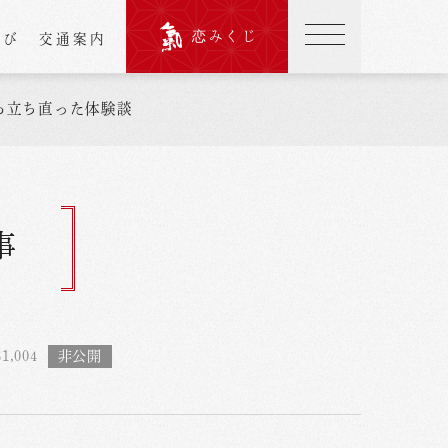
恋みくじ
結び
交通案内
ら立ち直った体験談
事
1,004