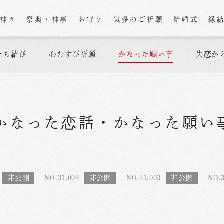
の神々
祭典・神事
お守り
気多のご祈願
結婚式
縁
たち結び
心むすび祈願
かなった願い事
失恋か
かなった恋話
・
かなった願い
NO.31,002
NO.31,003
NO.3