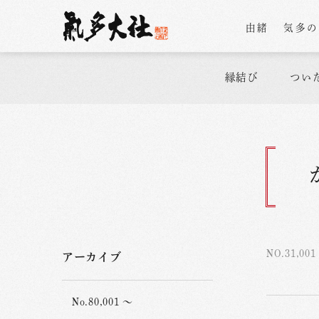
由緒
気多
縁結び
つい
NO.31,001
アーカイブ
No.80,001 ～