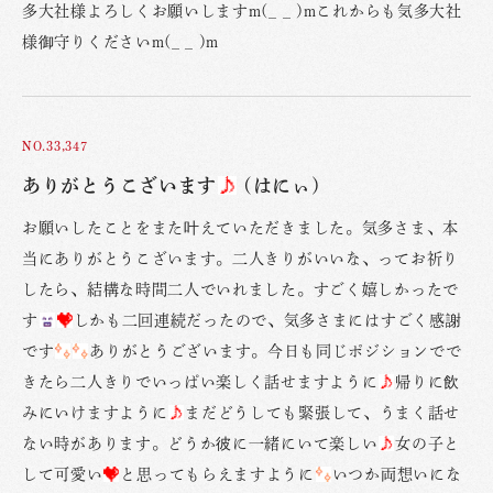
多大社様よろしくお願いしますm(_ _ )mこれからも気多大社
様御守りくださいm(_ _ )m
NO.33,347
ありがとうこざいます
(はにぃ)
お願いしたことをまた叶えていただきました。気多さま、本
当にありがとうこざいます。二人きりがいいな、ってお祈り
したら、結構な時間二人でいれました。すごく嬉しかったで
す
しかも二回連続だったので、気多さまにはすごく感謝
です
ありがとうございます。今日も同じポジションでで
きたら二人きりでいっぱい楽しく話せますように
帰りに飲
みにいけますように
まだどうしても緊張して、うまく話せ
ない時があります。どうか彼に一緒にいて楽しい
女の子と
して可愛い
と思ってもらえますように
いつか両想いにな