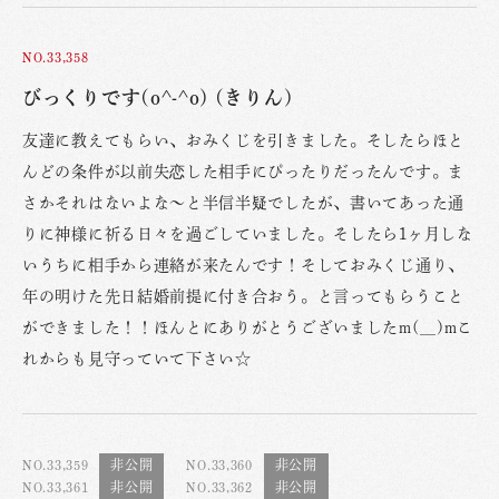
NO.33,358
びっくりです(o^-^o) (きりん)
友達に教えてもらい、おみくじを引きました。そしたらほと
んどの条件が以前失恋した相手にぴったりだったんです。ま
さかそれはないよな〜と半信半疑でしたが、書いてあった通
りに神様に祈る日々を過ごしていました。そしたら1ヶ月しな
いうちに相手から連絡が来たんです！そしておみくじ通り、
年の明けた先日結婚前提に付き合おう。と言ってもらうこと
ができました！！ほんとにありがとうございましたm(__)mこ
れからも見守っていて下さい☆
NO.33,359
NO.33,360
NO.33,361
NO.33,362