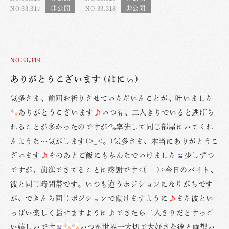
NO.33,317
NO.33,318
NO.33,319
ありがとうこざいます (はにぃ)
気多さま、前回お祈りさせていただいたことが、叶いました
ありがとうこざいます
いつも、二人きりでいると逃げら
れることが多かったのですが
率先して同じ部屋にいてくれ
たような…気がします(>_<。)気多さま、本当にありがとうこ
ざいます
そのあとご飯にもみんなでいけました
少しずつ
ですが、前進できてることに感謝です<(_ _)>今日のバイト、
彼と同じ時間帯です。いつも違うポジションになりがちです
が、できたら同じポジションで働けますように
また彼とい
っぱい楽しく話せますように
できたら二人きりだとすっご
い嬉しいです
いつか世界一大切で大好きな彼と両想い