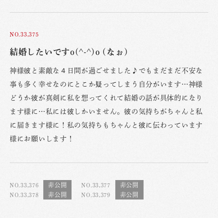
NO.33,375
結婚したいですo(^-^)o (なぉ)
神様彼と素敵な４日間が過ごせました♪でもまだまだ不安な
事も多く幸せなのにとこか疑ってしまう自分がいます…神様
どうか彼が真剣に私を想ってくれて結婚の話が具体的になり
ます様に…私には彼しかいません。彼の気持ちがちゃんと私
に届きます様に！私の気持ちもちゃんと彼に伝わっています
様にお願いします！
NO.33,376
NO.33,377
NO.33,378
NO.33,379