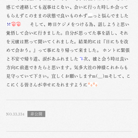
感じで連絡しても返事はこない、会いに行った時しか会って
もらえずこのままの状態で良いものかず
っと悩んでました
そして、昨日ケジメをつける為、話しようと思い
覚悟して会いに行きました。自分が思ってた事を話し、それ
を元彼は黙って聞いてくれました。結果的には『日にちを改
めて会おう。』って事になり帰って来ました。 ホントに緊張
と不安で帰り道、涙があふれました
次、彼と会う時は良い
方向に前進できたらと思います。気多大社の神様これからも
見守っていて下さい。宜しくお願いしますm(__)mそして、こ
こにくる皆さんが幸せになれますように
NO.33,334