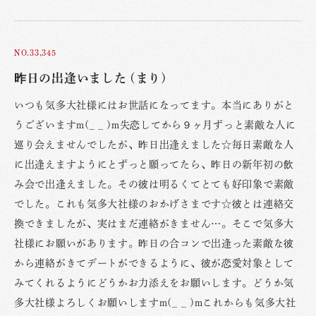
NO.33,345
昨日の出逢いました (まり)
いつも気多大社様にはお世話になってます。本当にありがと
うございますm(_ _ )m失恋してから９ヶ月ずっと素敵な人に
巡り会えませんでしたが、昨日出逢えました☆毎日素敵な人
に出逢えますようにとずっと願ってたら、昨日の新年初の飲
み会で出逢えました。その彼は明るくてとても好印象で素敵
でした。これも気多大社様のおかげさまです☆彼とは連絡交
換できましたが、実はまだ連絡がきません…。そこで気多大
社様にお願いがあります。昨日の合コンで出逢った素敵な彼
から連絡がきてデートができるように、彼が恋愛対象として
みてくれるようにどうかお力添えをお願いします。どうか気
多大社様よろしくお願いしますm(_ _ )mこれからも気多大社