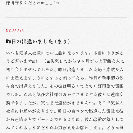
様御守りくださいm(_ _ )m
NO.33,346
昨日の出逢いました (まり)
いつも気多大社様にはお世話になってます。本当にありがと
うございますm(_ _ )m失恋してから９ヶ月ずっと素敵な人に
巡り会えませんでしたが、昨日出逢えました☆毎日素敵な人
に出逢えますようにとずっと願ってたら、昨日の新年初の飲
み会で出逢えました。その彼は明るくてとても好印象で素敵
でした。これも気多大社様のおかげさまです☆彼とは連絡交
換できましたが、実はまだ連絡がきません…。そこで気多大
社様にお願いがあります。昨日の合コンで出逢った素敵な彼
から連絡がきてデートができるように、彼が恋愛対象として
みてくれるようにどうかお力添えをお願いします。どうか気