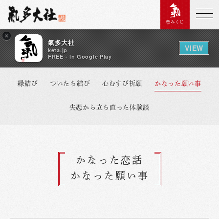
恋みくじ
×
氣多大社
VIEW
keta.jp
FREE - In Google Play
縁結び
ついたち結び
心むすび祈願
かなった願い事
失恋から立ち直った体験談
かなった恋話
かなった願い事