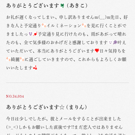
ありがとうございます
(あきこ)
お礼が遅くなってしまい、申し訳ありませんm(__)m先日、好
きな人と予定通り
イルミネーション
を見に行くことがで
きましたっ
予定通り見に行けたのも、雨があがって晴れ
たのも、全て気多様のおかげだと感謝しております
叶え
ていただいて、本当にありがとうございます
日々気持ちを
綺麗
に過ごしていきますので、これからもよろしくお願
いいたします
NO.34,054
ありがとうございます☆ (まりん)
今日は少しでしたが、彼とメールをすることが出来ました
(>_<)しかもお願いした直後です!!まだ恋人ではありません