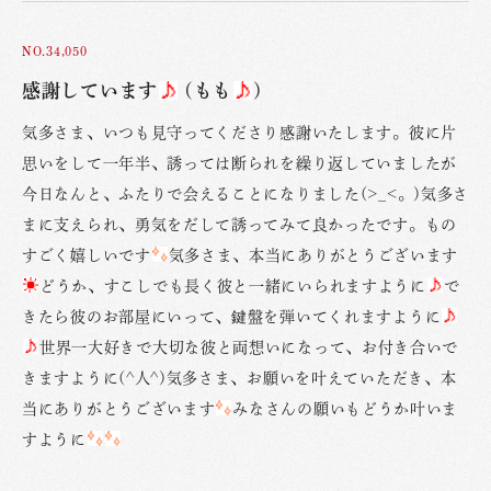
NO.34,050
感謝しています
(もも
)
気多さま、いつも見守ってくださり感謝いたします。彼に片
思いをして一年半、誘っては断られを繰り返していましたが
今日なんと、ふたりで会えることになりました(>_<。)気多さ
まに支えられ、勇気をだして誘ってみて良かったです。もの
すごく嬉しいです
気多さま、本当にありがとうございます
どうか、すこしでも長く彼と一緒にいられますように
で
きたら彼のお部屋にいって、鍵盤を弾いてくれますように
世界一大好きで大切な彼と両想いになって、お付き合いで
きますように(^人^)気多さま、お願いを叶えていただき、本
当にありがとうございます
みなさんの願いもどうか叶いま
すように