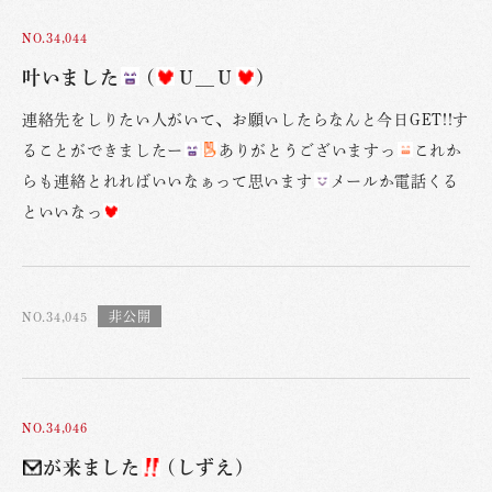
NO.34,044
叶いました
(
Ｕ＿Ｕ
)
連絡先をしりたい人がいて、お願いしたらなんと今日GET!!す
ることができましたー
ありがとうございますっ
これか
らも連絡とれればいいなぁって思います
メールか電話くる
といいなっ
NO.34,045
NO.34,046
が来ました
(しずえ)