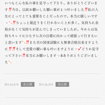
いつもこんな私の事を見守って下さり、ありがとうございま
す
今日、以前お願いした願い事が１つ叶いました
私の人
生にとってとても重要なことだったので、本当に嬉しいです
ちょっと最近うまく行かないことが多く、気持ちに余
裕がなくて気持ちが歪んでしまっていましたが、今からは気
持ちキレイにひたすら次の目標に向かって頑張って行きたい
と思います
また次の国家試験にも無事合格出来ますよう
に
そして恋愛の願い事も叶いますように
どうか見守
って下さい
本当にお願いします
&ありがとうございまし
た
NO.34,078
NO.34,079