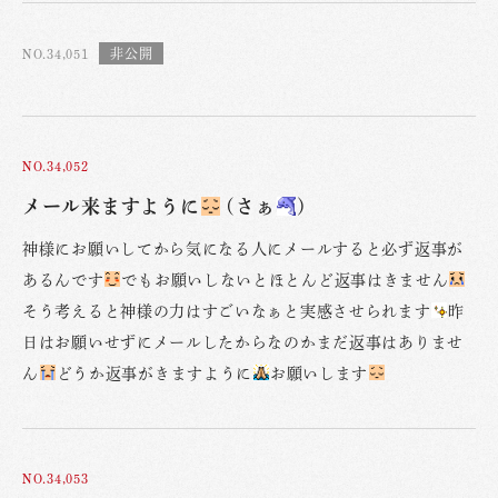
NO.34,051
NO.34,052
メール来ますように
(さぁ
)
神様にお願いしてから気になる人にメールすると必ず返事が
あるんです
でもお願いしないとほとんど返事はきません
そう考えると神様の力はすごいなぁと実感させられます
昨
日はお願いせずにメールしたからなのかまだ返事はありませ
ん
どうか返事がきますように
お願いします
NO.34,053