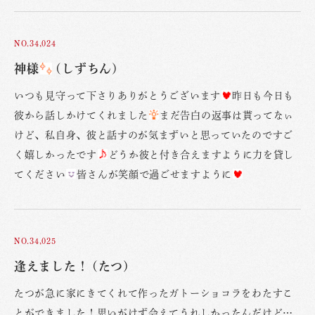
NO.34,024
神様
(しずちん)
いつも見守って下さりありがとうございます
昨日も今日も
彼から話しかけてくれました
まだ告白の返事は貰ってなぃ
けど、私自身、彼と話すのが気まずいと思っていたのですご
く嬉しかったです
どうか彼と付き合えますように力を貸し
てください
皆さんが笑顔で過ごせますように
NO.34,025
逢えました！ (たつ)
たつが急に家にきてくれて作ったガトーショコラをわたすこ
とができました！思いがけず会えてうれしかったんだけど…