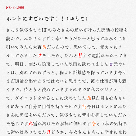
NO.34,066
ホントにすごいです！！ (ゆうこ)
さっき気多さまのHPのみなさんの願いが叶った恋話の投稿を
読んで、みなさんすごく幸せそうだなーと思っておみくじを
引いてみたら大吉
だったので、思い切って、元カレにメー
ルしてみました
そしたら、なんと
すぐ電話がかかってき
て、明日、前から約束していた映画に誘われました
元カレ
とは、別れてからずっと、程よい距離感を保っています今は
まだ結論を出すときではないと思うので、彼の仕事が落ち着
くまで、待とうと決めていますそれまでに私のケジメとし
て、ダイエットをすることに決めました
見た目も心もキレ
イになって自分に自信を持ちたいです
今日はホントにみな
さんに勇気をいただいて、気多さまに背中を押していただい
た感じです
雪が溶けたら参拝に伺います
もう私の気持ち
に迷いはありません
どうか、みなさんももっと幸せになれ