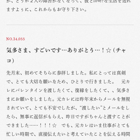
が、どうか２人の障害がなくなって、彼とlove?な生活を送れ
ますよぅに、これからもお守り下さい。
NO.34,055
気多さま、すごいです…ありがとう…！☆ (チャ
コ)
先月末、初めてそちらに参拝しました。私にとっては真剣
で、とても大切な願いなため、ひとりで行きました。 元カ
レにバレンタインを渡したくて、復縁をしたくて、、気多さ
まにお願いをしました。元カレには昨年末からメールを無視
されていて、とても不安でしたが、“渡したい”とメールをし
たら、無事に返信がもらえ、昨日ですがちゃんと渡すことが
できました……！！！☆ でも、元カレはいま仕事がとても
忙しい時期で、直接伝えたいと考えていたことを伝える時間