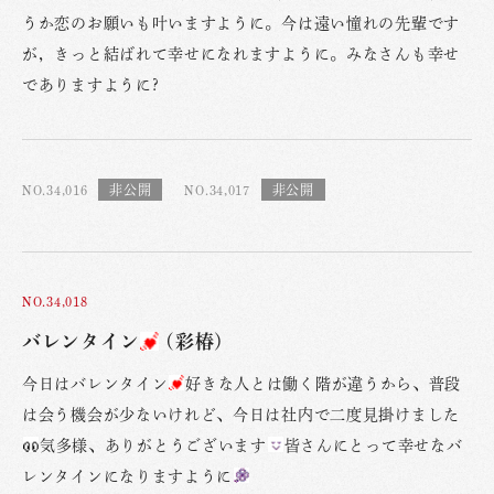
うか恋のお願いも叶いますように。今は遠い憧れの先輩です
が，きっと結ばれて幸せになれますように。みなさんも幸せ
でありますように?
NO.34,016
NO.34,017
NO.34,018
バレンタイン
(彩椿)
今日はバレンタイン
好きな人とは働く階が違うから、普段
は会う機会が少ないけれど、今日は社内で二度見掛けました
気多様、ありがとうございます
皆さんにとって幸せなバ
レンタインになりますように