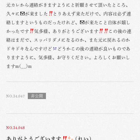
元カレから連絡がきますようにと祈願させて頂いたところ、
久々に
が来ました
とりあえず来ただけで、内容は必ず連
絡しますというものだったけれど、
が来たこと自体が嬉し
かったです
気多様、ありがとうございます
この後の連
絡はまだで、スッパリダメになるのか、また元に戻れるのか
ドキドキなんですけど
どうかこの後の連絡が良いものであ
りますように、気多様、お守りください。よろしくお願いし
ますm(__)m
NO.34,047
NO.34,048
ありがとうございます
(れい)