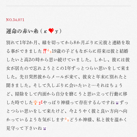
NO.34,071
運命の赤い糸 (κ
у)
別れて1年2か月、縁を切ってから8か月ぶりに元彼と連絡を取
る事ができました
19歳の子どもながらに将来は彼と結婚
したいと高2の時から思い続けていました。しかし、彼には彼
女が居たので忘れようとこの1年ずっとつらい思いをして来ま
した。先日突然彼からメールが来て、彼女と年末に別れたと
聞きました。そして久しぶりに会いたいと…それはちょう
ど、掃除をして内面から自分を磨こうと思い立って行動に移
した時でした
やっぱり神様って存在するんですね
ずっ
とつらい思いをして来たけど、今ようやく彼と良い方向へ向
かっているような気がします
どうか神様、私と彼を温かく
見守って下さいね