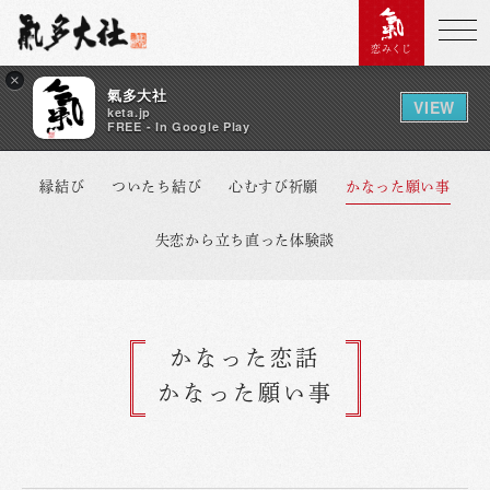
恋みくじ
×
氣多大社
VIEW
keta.jp
FREE - In Google Play
縁結び
ついたち結び
心むすび祈願
かなった願い事
失恋から立ち直った体験談
かなった恋話
かなった願い事