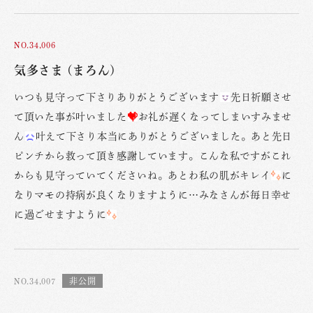
NO.34,006
気多さま (まろん)
いつも見守って下さりありがとうございます
先日祈願させ
て頂いた事が叶いました
お礼が遅くなってしまいすみませ
ん
叶えて下さり本当にありがとうございました。あと先日
ピンチから救って頂き感謝しています。こんな私ですがこれ
からも見守っていてくださいね。あとわ私の肌がキレイ
に
なりマモの持病が良くなりますように…みなさんが毎日幸せ
に過ごせますように
NO.34,007