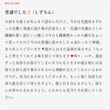
NO.34,080
普通でした
(しずちん)
大好きな彼とはあんまり話せんだけど、今日は先週気まずか
った先輩と普通に話す事が出来ました
先週の先輩はどこか
機嫌が悪く話にくい感じで今日も機嫌悪かったら嫌だなぁっ
て思ってたけど今日は普通に話せました
良かった
神様、
ありがとうございます
彼からはまだ返事が来ません
ちゃ
んと考えてくれてる事を信じて待ちます
時々、いや、最近
ずっと気持ちが負けてしまいそうになりますが寝る頃には気
持ちを持ち直す事ができるのも神様が支えてくれているおか
げです。本当にありがとうございます。もっと強く気持ちを
持ち彼を信じて待てますよう。彼と付き合えますよう。皆さ
んが幸せになれますよう。これからも見守り力を貸してくだ
さい。