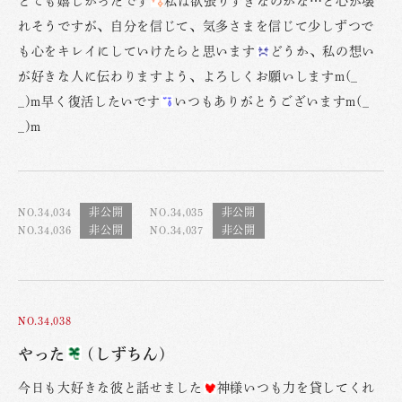
とても嬉しかったです
私は欲張りすぎなのかな…と心が壊
れそうですが、自分を信じて、気多さまを信じて少しずつで
も心をキレイにしていけたらと思います
どうか、私の想い
が好きな人に伝わりますよう、よろしくお願いしますm(_
_)m早く復活したいです
いつもありがとうございますm(_
_)m
NO.34,034
NO.34,035
NO.34,036
NO.34,037
NO.34,038
やった
(しずちん)
今日も大好きな彼と話せました
神様いつも力を貸してくれ