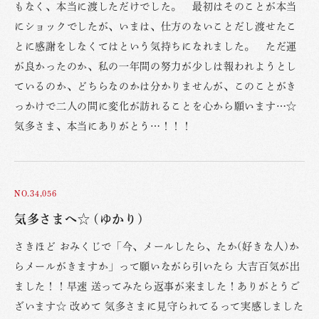
もなく、本当に渡しただけでした。 最初はそのことが本当
にショックでしたが、いまは、仕方のないことだし渡せたこ
とに感謝をしなくてはという気持ちになれました。 ただ運
が良かったのか、私の一年間の努力が少しは報われようとし
ているのか、どちらなのかは分かりませんが、このことがき
っかけで二人の間に変化が訪れることを心から願います…☆
気多さま、本当にありがとう…！！！
NO.34,056
気多さまへ☆ (ゆかり)
さきほど おみくじで「今、メールしたら、たか(好きな人)か
らメールがきますか」って願いながら引いたら 大吉百気が出
ました！！早速 送ってみたら返事が来ました！ありがとうご
ざいます☆ 改めて 気多さまに見守られてるって実感しました