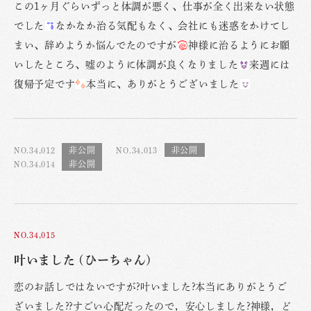
この1ヶ月ぐらいずっと体調が悪く、仕事が全く出来ない状態
でした
なかなか治る気配もなく、会社にも迷惑をかけてし
まい、辞めようか悩んでたのですが
神様に治るようにお願
いしたところ、嘘のように体調が良くなりました
来週には
復帰予定です
本当に、ありがとうございました
NO.34,012
NO.34,013
NO.34,014
NO.34,015
叶いました (ひーちゃん)
恋のお話しではないですが?叶いました?本当にありがとうご
ざいました??すごい心配だったので，安心しました?神様，ど