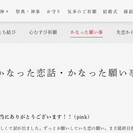
の神々
祭典・神事
お守り
気多のご祈願
結婚式
縁
たち結び
心むすび祈願
かなった願い事
失恋か
かなった恋話
・
かなった願い
当にありがとうございます！！ (pink)
しくて涙が出ました。ずっとお願いしていた恋の願い、まだ最終目