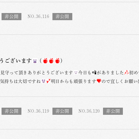
NO.36,116
うございます
(
)
日見守って頂きありがとうございます
今日も
がありました
初め
気持ちは大切ですね
明日からも頑張ります
ので宜しくお願い
NO.36,119
NO.36,120