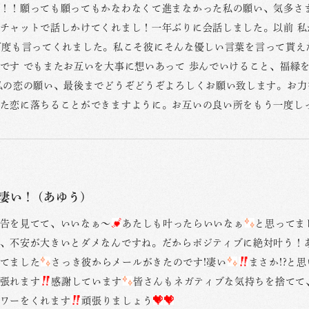
！！願っても願ってもかなわなくて進まなかった私の願い、気多さ
チャットで話しかけてくれまし！一年ぶりに会話しました。以前 私が地
ndと何度も言ってくれました。私こそ彼にそんな優しい言葉を言って貰
です でもまたお互いを大事に想いあって 歩んでいけること、福縁
私の恋の願い、最後までどうぞどうぞよろしくお願い致します。お力
た恋に落ちることができますように。お互いの良い所をもう一度し
凄い！ (あゆう)
告を見てて、いいなぁ〜
あたしも叶ったらいいなぁ
と思ってま
、不安が大きいとダメなんですね。だからポジティブに絶対叶う！
てました
さっき彼からメールがきたのです!凄い
まさか!?と
張れます
感謝しています
皆さんもネガティブな気持ちを捨てて
ワーをくれます
頑張りましょう