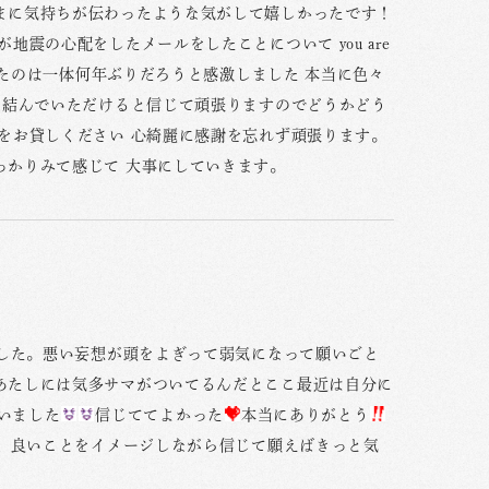
まに気持ちが伝わったような気がして嬉しかったです！
震の心配をしたメールをしたことについて you are
えたのは一体何年ぶりだろうと感激しました 本当に色々
を結んでいただけると信じて頑張りますのでどうかどう
をお貸しください 心綺麗に感謝を忘れず頑張ります。
っかりみて感じて 大事にしていきます。
した。悪い妄想が頭をよぎって弱気になって願いごと
あたしには気多サマがついてるんだとここ最近は自分に
思いました
信じててよかった
本当にありがとう
、良いことをイメージしながら信じて願えばきっと気