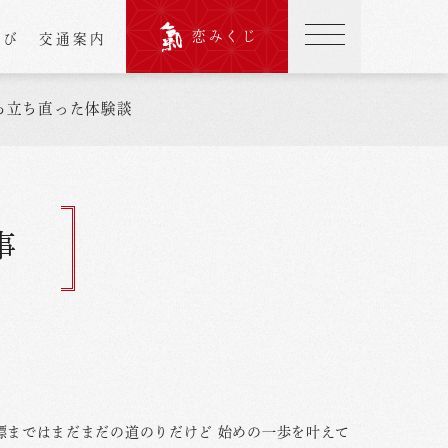
恋みくじ
結び
交通案内
ら立ち直った体験談
事
標まではまだまだの道のりだけど 始めの一歩を叶えて