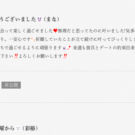
うございました
(まな)
会って楽しく過ごせました
無理だと思ってたのに叶いました!気
り、一安心です
祈願していたことが立て続けに叶ってびっくりし
ちで過ごせるように頑張ります
来週も彼氏とデートの約束出来
て下さい
よろしくお願いします
曜から
(彩椿)