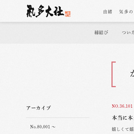
由緒
気多
縁結び
つい
NO.36,101
アーカイブ
本当に本
No.80,001 ～
嬉しくて嬉