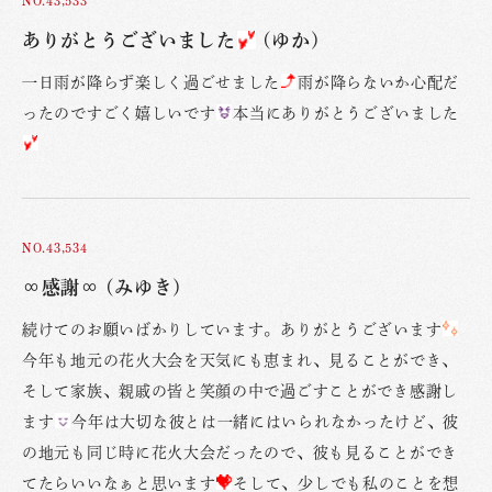
ありがとうございました
(ゆか)
一日雨が降らず楽しく過ごせました
雨が降らないか心配だ
ったのですごく嬉しいです
本当にありがとうございました
NO.43,534
∞感謝∞ (みゆき)
続けてのお願いばかりしています。ありがとうございます
今年も地元の花火大会を天気にも恵まれ、見ることができ、
そして家族、親戚の皆と笑顔の中で過ごすことができ感謝し
ます
今年は大切な彼とは一緒にはいられなかったけど、彼
の地元も同じ時に花火大会だったので、彼も見ることができ
てたらいいなぁと思います
そして、少しでも私のことを想