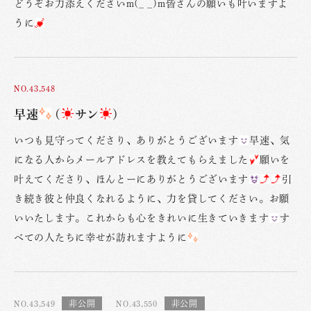
どうぞお力添えくださいm(_ _)m皆さんの願いも叶いますよ
うに
NO.43,548
早速
(
サン
)
いつも見守ってくださり、ありがとうございます
早速、気
になる人からメールアドレスを教えてもらえました
願いを
叶えてくださり、ほんとーにありがとうございます
引
き続き彼と仲良くなれるように、力を貸してください。お願
いいたします。これからも心をきれいに生きていきます
す
べての人たちに幸せが訪れますように
NO.43,549
NO.43,550