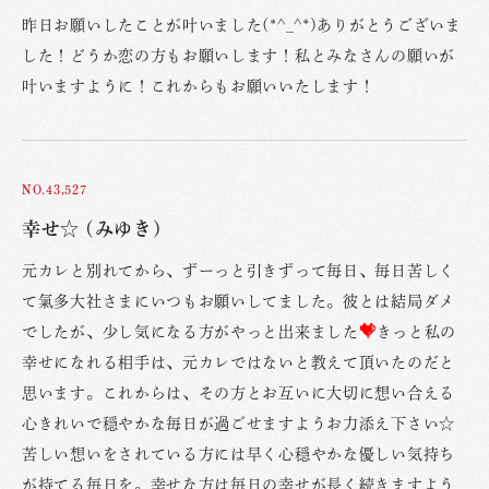
昨日お願いしたことが叶いました(*^_^*)ありがとうございま
した！どうか恋の方もお願いします！私とみなさんの願いが
叶いますように！これからもお願いいたします！
NO.43,527
幸せ☆ (みゆき)
元カレと別れてから、ずーっと引きずって毎日、毎日苦しく
て氣多大社さまにいつもお願いしてました。彼とは結局ダメ
でしたが、少し気になる方がやっと出来ました
きっと私の
幸せになれる相手は、元カレではないと教えて頂いたのだと
思います。これからは、その方とお互いに大切に想い合える
心きれいで穏やかな毎日が過ごせますようお力添え下さい☆
苦しい想いをされている方には早く心穏やかな優しい気持ち
が持てる毎日を。幸せな方は毎日の幸せが長く続きますよう