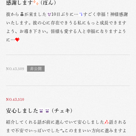
感謝します
(ぽん)
彼から
が来ました
10日ぶりに…
すごく幸福！神様感謝
いたします。彼の心に存在できうる私にもっと成長できます
よう、お導き下さい。皆様も愛する人と幸福になりますよう
に…
NO.43,509
NO.43,510
安心しました
(チェキ)
紹介してくれる話が前に進んでいて安心しました
話される
まで不安でいっぱいでした
このままいい方向に進みますよ