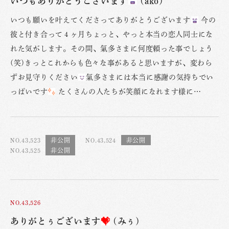
いつもありがとうございます
(ako)
いつも願いを叶えてくださってありがとうございます
今の
彼と付き合って４ヶ月ちょっと、やっと本当の恋人同士にな
れた気がします。その間、氣多さまに何度頼った事でしょう
(笑)きっとこれからも色々な事があると思いますが、変わら
ずお見守りください
氣多さまには本当に感謝の気持ちでい
っぱいです
たくさんの人たちが笑顔になれます様に…
NO.43,523
NO.43,524
NO.43,525
NO.43,526
ありがとぅございます
(みぅ)