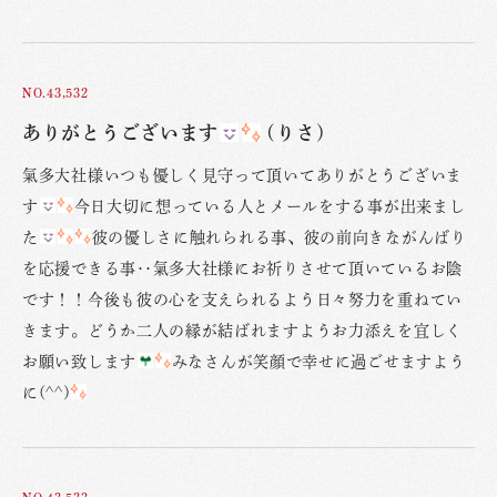
NO.43,532
ありがとうございます
(りさ)
氣多大社様いつも優しく見守って頂いてありがとうございま
す
今日大切に想っている人とメールをする事が出来まし
た
彼の優しさに触れられる事、彼の前向きながんばり
を応援できる事‥氣多大社様にお祈りさせて頂いているお陰
です！！今後も彼の心を支えられるよう日々努力を重ねてい
きます。どうか二人の縁が結ばれますようお力添えを宜しく
お願い致します
みなさんが笑顔で幸せに過ごせますよう
に(^^)
NO.43,533