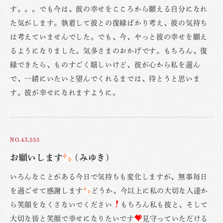
す。。。でも今は、彼の幸せをこころから願える自分になれ
た気がします。執着して彼との復縁ばかり考え、彼の気持ち
は考えていませんでした。でも、今、やっと彼の幸せを願え
るようになりました。気多さまのおかげです。もちろん、復
縁できたら、ものすごく嬉しいけど、彼が心から私を選ん
で、一緒にいたいと望んでくれるまでは、待とうと思いま
す。彼が幸せになれますように。
NO.43,555
お願いします
(みゆき)
いろんなことがある今日で気持ちも変化しますが、無事毎日
を過ごせて感謝します
どうか、今以上に私の大切な人達か
ら笑顔をなくさないでください
もちろん私も彼と、そして
大切な皆と笑顔で幸せになりたいです
見守っていただける