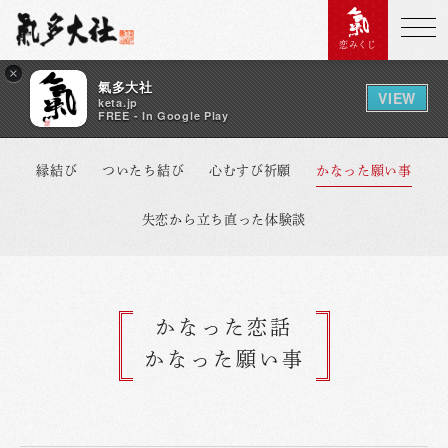
恋みくじ
×
氣多大社
VIEW
keta.jp
FREE - In Google Play
縁結び
ついたち結び
心むすび祈願
かなった願い事
失恋から立ち直った体験談
かなった恋話
かなった願い事