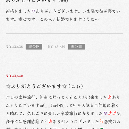
ありがとうございます (ee)
連絡きました
ありがとうございます。いま隣で彼が寝てい
ます。幸せです。この人と結婚できますように…
NO.43,538
NO.43,539
NO.43,540
☆ありがとうございます☆ (こぉ)
昨日の家族旅行、無事に帰ってくることが出来ました
あり
がとうございますm(_ _)m心配していた天気も目的地に着く
と晴れて、久しぶりに楽しい家族旅行になりました
気
多様には感謝感謝です
ありがとうございました
恋愛のお