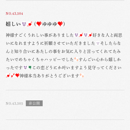
NO.43,504
嬉しい
(
ゆゆゆ
)
神様すごくうれしい事がありました
好きな人と両思
いになれますように祈願させていただきました
そしたらな
んと知り合いにあたしの事をお気に入りと言ってくれてたみ
たいでめちゃくちゃハッピーでした
すんごい心から嬉しか
ったです
この恋どうにか叶いますよう見守ってください
神様本当ありがとうございます
NO.43,505