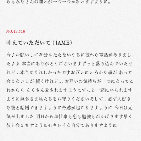
らもみなさんの願いが一つ一つかないますように。
NO.43,516
叶えていただいて (JAME)
今♪お願いして20分もたたないうちに彼から電話がありまし
た♪♪ 本当にありがとうございますずっと落ち込んでいたけ
れど...本当にうれしかったですお互いにいろんな事が あって
会えない日が 続くけれど... お互いの気持ちが一つになってこ
れからも たくさん愛されますようにずっと一緒にいられます
ように氣多さま私たちをお守りくださいそして...必ず大好き
な彼と結婚できますように奇跡が起こりますように 今日は元
気が出ました 明日からお仕事も恋も勉強もがんばります早く
彼と会えますように心キレイな自分でありますように