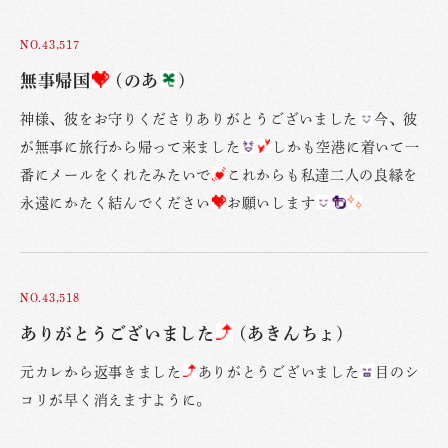
NO.43,517
無事帰国
(のあ
)
神様、彼をお守りくださりありがとうございました
今、彼
が無事に旅行から帰って来ました
しかも空港に着いて一
番にメールをくれたみたいで
これからも私達二人の良縁を
永遠にかたく結んでください
お願いします
NO.43,518
ありがとうございました
(あきんちょ)
元カレから返事きました
ありがとうございました
目のシ
コリが早く消えますように。