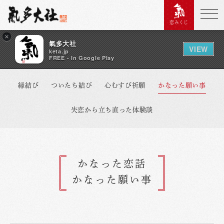
恋みくじ
×
氣多大社
VIEW
keta.jp
FREE - In Google Play
縁結び
ついたち結び
心むすび祈願
かなった願い事
失恋から立ち直った体験談
かなった恋話
かなった願い事