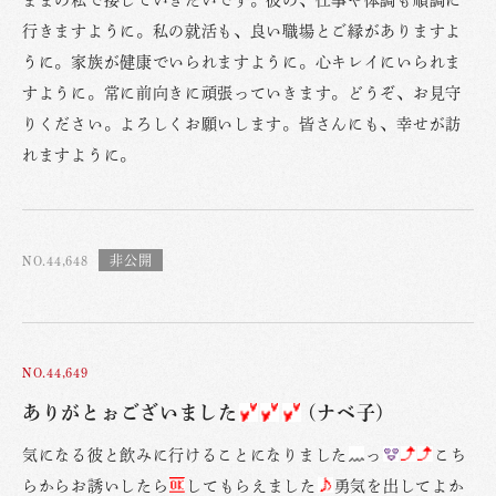
行きますように。私の就活も、良い職場とご縁がありますよ
うに。家族が健康でいられますように。心キレイにいられま
すように。常に前向きに頑張っていきます。どうぞ、お見守
りください。よろしくお願いします。皆さんにも、幸せが訪
れますように。
NO.44,648
NO.44,649
ありがとぉございました
(ナベ子)
気になる彼と飲みに行けることになりました
っ
こち
らからお誘いしたら
してもらえました
勇気を出してよか