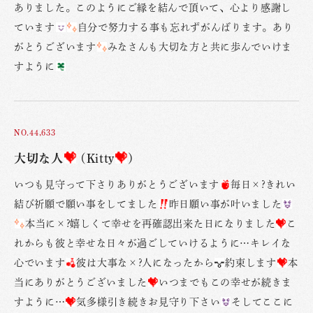
ありました。このようにご縁を結んで頂いて、心より感謝し
ています
自分で努力する事も忘れずがんばります。あり
がとうございます
みなさんも大切な方と共に歩んでいけま
すように
NO.44,633
大切な人
(Kitty
)
いつも見守って下さりありがとうございます
毎日×?きれい
結び祈願で願い事をしてました
昨日願い事が叶いました
本当に×?嬉しくて幸せを再確認出来た日になりました
こ
れからも彼と幸せな日々が過ごしていけるように…キレイな
心でいます
彼は大事な×?人になったから
約束します
本
当にありがとうございました
いつまでもこの幸せが続きま
すように…
気多様引き続きお見守り下さい
そしてここに