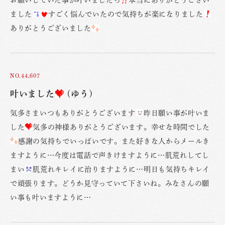
お願いしていた事が叶いましたっ
本当にありがとうござい
ました
すごく悩んでいたので気持ちが楽になりました
ありがとうございました
NO.44,607
叶いました
(ゆう)
気多さまいつもありがとうございます
昨日願い事が叶いま
した
気多の神様ありがとうございます。幸せな時間でした
感謝の気持ちでいっぱいです。また好きな人からメールき
ますように…今度は電話で声きけますように…肌荒れしてし
まい
肌荒れキレイに治りますように…明日も気持ちキレイ
で頑張ります。どうか見守っていて下さいね。みなさんの願
い事も叶いますように…