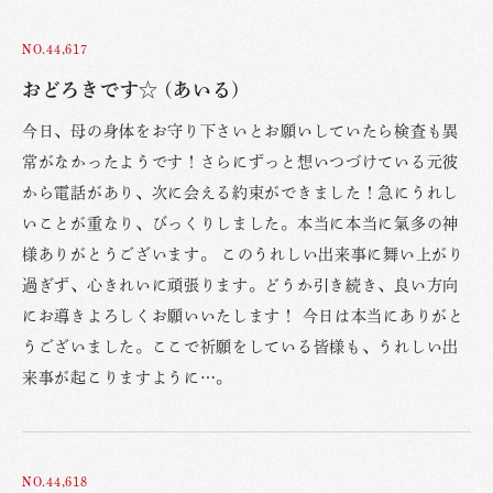
NO.44,617
おどろきです☆ (あいる)
今日、母の身体をお守り下さいとお願いしていたら検査も異
常がなかったようです！さらにずっと想いつづけている元彼
から電話があり、次に会える約束ができました！急にうれし
いことが重なり、びっくりしました。本当に本当に氣多の神
様ありがとうございます。 このうれしい出来事に舞い上がり
過ぎず、心きれいに頑張ります。どうか引き続き、良い方向
にお導きよろしくお願いいたします！ 今日は本当にありがと
うございました。ここで祈願をしている皆様も、うれしい出
来事が起こりますように…。
NO.44,618