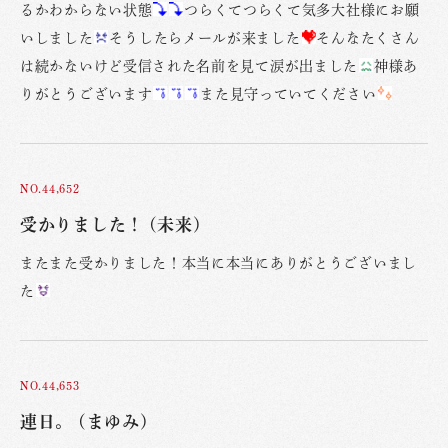
るかわからない状態
つらくてつらくて気多大社様にお願
いしました
そうしたらメールが来ました
そんなたくさん
は続かないけど受信された名前を見て涙が出ました
神様あ
りがとうございます
また見守っていてください
NO.44,652
受かりました！ (未来)
またまた受かりました！本当に本当にありがとうございまし
た
NO.44,653
連日。 (まゆみ)