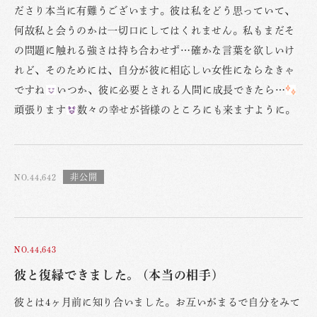
ださり本当に有難うございます。彼は私をどう思っていて、
何故私と会うのかは一切口にしてはくれません。私もまだそ
の問題に触れる強さは持ち合わせず…確かな言葉を欲しいけ
れど、そのためには、自分が彼に相応しい女性にならなきゃ
ですね
いつか、彼に必要とされる人間に成長できたら…
頑張ります
数々の幸せが皆様のところにも来ますように。
NO.44,642
NO.44,643
彼と復縁できました。 (本当の相手)
彼とは4ヶ月前に知り合いました。お互いがまるで自分をみて