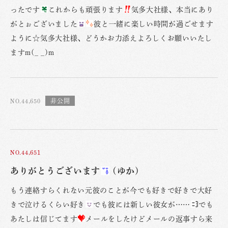
ったです
これからも頑張ります
気多大社様、本当にあり
がとぉございました
彼と一緒に楽しい時間が過ごせます
ように☆気多大社様、どうかお力添えよろしくお願いいたし
ますm(_ _)m
NO.44,650
NO.44,651
ありがとうございます
(ゆか)
もう連絡すらくれない元彼のことが今でも好きで好きで大好
きで泣けるくらい好き
でも彼には新しい彼女が……
でも
あたしは信じてます
メールをしたけどメールの返事すら来