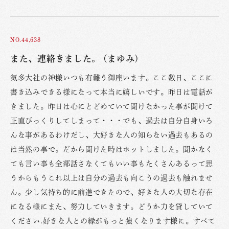
NO.44,638
また、連絡きました。 (まゆみ)
気多大社の神様いつも有難う御座います。ここ数日、ここに
書き込みできる様になって本当に嬉しいです。昨日は電話が
きました。昨日は心にとどめていて聞けなかった事が聞けて
正直びっくりしてしまって・・・でも、過去は自分自身いろ
んな事があるわけだし、大好きな人の知らない過去もあるの
は当然の事で。だから聞けた時はホットしました。聞かなく
ても言い事も全部話さなくてもいい事もたくさんあるって思
うからもうこれ以上は自分の過去も向こうの過去も触れませ
ん。少し気持ち的に前進できたので、好きな人の大切な存在
になる様にまた、努力していきます。どうか力を貸していて
ください.好きな人との縁がもっと強くなります様に。すべて