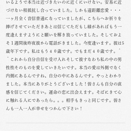
いるようで本当は近づきたいのに近くにいけない。安易に近
づけない程抵抗し合っていました。しかも遠距離恋愛・・・
一ヶ月全く音信普通になっていましたが、こちらへお祈りを
捧げさせていただきあとは信じてただもし縁があればもう一
度逢えますようにと願いを解き放っていました。そしておよ
そ１週間後昨夜彼から電話がきました。今度逢います。彼は5
歳年下です。私はもう４０歳です。でもまだ４０歳です。＾
＾これから自分自信を受け入れそして彼すなわち私の中の男
性性そのものを愛していきたいです。本当の愛は外側でなく
内側にあるんですね、自分の中にあるんです。やっとわかり
ました。本当にありがとうございました！皆さんも自分の直
感を信じてください。運命の恋に出会えます。そばにきて心
に触れる人にであったら。。。相手もきっと同じです。皆さ
んも一人一人が幸せをつかんで下さい！