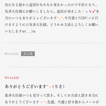
気になる彼から返信がなかなか来なかったので不安になり、
気多大社様にお願いしましたら、返信が来ました−っ
本
当にいつもありがとぉございます
今月彼と?i120|ンに行
けますように☆気多大社様、どうかお力添えよろしくお願い
いたしますm(_ _)m
NO.44,631
NO.44,632
ありがとうございます
(りさ)
氣多大社様いつも見守って頂き、そしてお力添え頂き本当に
ありがとうございます
先週、今週と好き彼からメールが