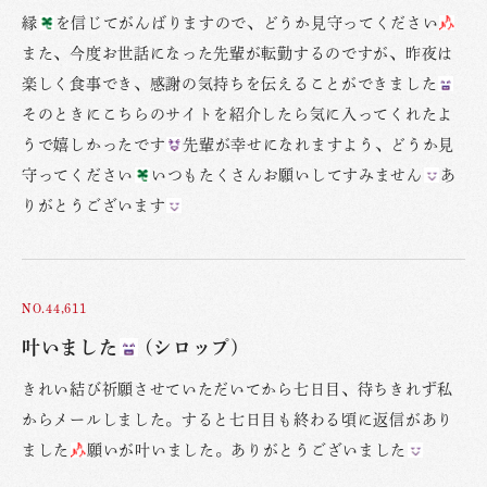
縁
を信じてがんばりますので、どうか見守ってください
また、今度お世話になった先輩が転勤するのですが、昨夜は
楽しく食事でき、感謝の気持ちを伝えることができました
そのときにこちらのサイトを紹介したら気に入ってくれたよ
うで嬉しかったです
先輩が幸せになれますよう、どうか見
守ってください
いつもたくさんお願いしてすみません
あ
りがとうございます
NO.44,611
叶いました
(シロップ)
きれい結び祈願させていただいてから七日目、待ちきれず私
からメールしました。すると七日目も終わる頃に返信があり
ました
願いが叶いました。ありがとうございました