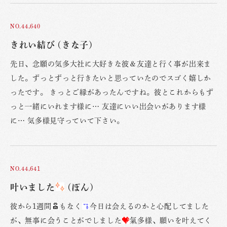
NO.44,640
きれい結び (きな子)
先日、念願の気多大社に大好きな彼＆友達と行く事が出来ま
した。ずっとずっと行きたいと思っていたのでスゴく嬉しか
ったです。 きっとご縁があったんですね。彼とこれからもず
っと一緒にいれます様に… 友達にいい出会いがあります様
に… 気多様見守っていて下さい。
NO.44,641
叶いました
(ぽん)
彼から1週間
もなく
今日は会えるのかと心配してました
が、無事に会うことがでしました
氣多様、願いを叶えてく