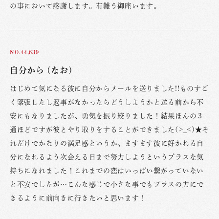
の事において感謝します。有難う御座います。
NO.44,639
自分から (なお)
はじめて気になる彼に自分からメールを送りました!!ものすご
く緊張したし返事がなかったらどうしようかと送る前から不
安にもなりましたが、勇気を振り絞りました！結果ほんの３
通ほどですが彼とやり取りをすることができました(>_<)★そ
れだけでかなりの満足感というか、ますます彼に好かれる自
分になれるよう次会える日まで努力しようというプラスな気
持ちになれました！これまでの恋はいっぱい繋がっていない
と不安でしたが…こんな感じで小さな事でもプラスの力にで
きるように前向きに行きたいと思います！