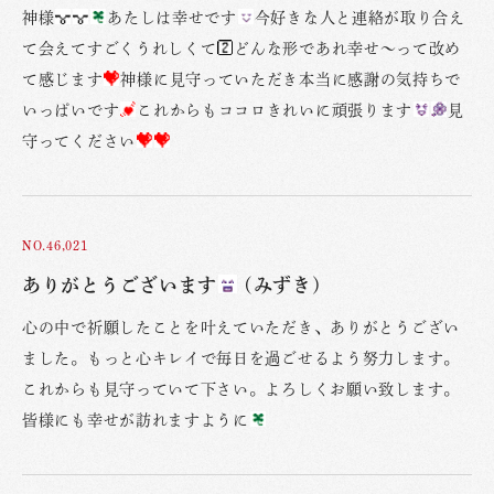
神様
あたしは幸せです
今好きな人と連絡が取り合え
て会えてすごくうれしくて
どんな形であれ幸せ〜って改め
て感じます
神様に見守っていただき本当に感謝の気持ちで
いっぱいです
これからもココロきれいに頑張ります
見
守ってください
NO.46,021
ありがとうございます
(みずき)
心の中で祈願したことを叶えていただき、ありがとうござい
ました。もっと心キレイで毎日を過ごせるよう努力します。
これからも見守っていて下さい。よろしくお願い致します。
皆様にも幸せが訪れますように