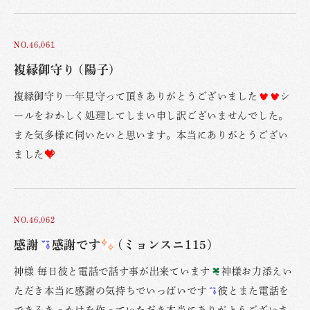
NO.46,061
複縁御守り (陽子)
複縁御守り一年見守って頂きありがとうございました
シ
ールをおかしく処理してしまい申し訳ございませんでした。
また気多様に伺いたいと思います。本当にありがとうござい
ました
NO.46,062
感謝
感謝です
(ミョンスニ115)
神様 毎日彼と電話で話す事が出来ています
神様お力添えい
ただき本当に感謝の気持ちでいっぱいです
彼とまた電話を