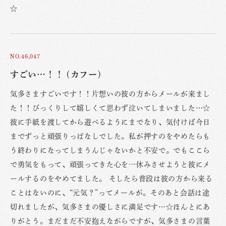
☆
NO.46,047
すごい…！！ (カフー)
気多さますごいです！！片想いの彼の方からメールが来まし
た！！びっくりして嬉しくて思わず泣いてしまいました…☆
彼に手紙を渡してから遊べるようにまでなり、気付けば今日
までずっと頑張りっぱなしでした。私が押すのをやめたらも
う終わりになってしまうんじゃないかと不安で。でもここら
で勇気をもって、頑張ってきた心を一休みさせようと彼にメ
ールするのをやめてました。 そしたら普段は彼の方から来る
ことはないのに、“元気？”ってメールが。そのあと会話は途
切れましたが、気多さまの優しさに満足です…☆ほんとにあ
りがとう。まだまだ不安抱えながらですが、気多さまの言葉