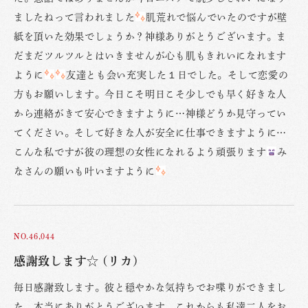
ましたねって言われました
肌荒れで悩んでいたのですが壁
紙を頂いた効果でしょうか？神様ありがとうございます。ま
だまだツルツルとはいきませんが心も肌もきれいになれます
ように
友達とも会い充実した１日でした。そして恋愛の
方もお願いします。今日こそ明日こそ少しでも早く好きな人
から連絡がきて安心できますように…神様どうか見守ってい
てください。そして好きな人が安全に仕事できますように…
こんな私ですが彼の理想の女性になれるよう頑張ります
み
なさんの願いも叶いますように
NO.46,044
感謝致します☆ (リカ)
毎日感謝致します。彼と穏やかな気持ちでお喋りができまし
た。本当にありがとうございます。これからも私達二人をお