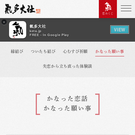
恋みくじ
×
氣多大社
VIEW
keta.jp
FREE - In Google Play
縁結び
ついたち結び
心むすび祈願
かなった願い事
失恋から立ち直った体験談
かなった恋話
かなった願い事