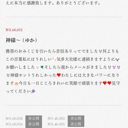
えに本当に感謝致します。ありがとうございます。
NO.46,031
神様〜 (ゆか)
携帯のおみくじを引いたら音信ありってでました
何よりも
この言葉私にはうれしい
気多大社様に連絡きますように
お願いしました
そしたら彼からメールがきました
神様ホントうれしかった
わたしには大きなパワーになり
ます
今日も一日こころきれいに笑顔で頑張ります
見守
ってください
NO.46,032
NO.46,033
NO.46,034
NO.46,035