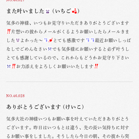
また叶いました
(いちご
)
気多の神様、いつもお見守りいただきありがとうございます
片想いの彼からメールがくるようお願いしたらメールきま
した
よかった〜
とても感激です
最近お願いしっぱ
なしでごめんなさい
でも気多様にお願いすると必ず叶うし
とても感謝しているので、これからもどうかお見守り下さい
お力添えをよろしくお願いいたします
NO.46,028
ありがとうございます (けいこ)
気多大社の神様いつもお願い事を叶えていただきありがとう
ございます。昨日はいつもとは違う、先の長い気持ちに対す
るお願い事をしました。そうしたら今日の朝、その彼から突