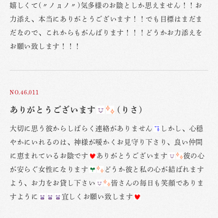
嬉しくて(〃ノдノ〃)気多様のお陰としか思えません！！お
力添え、本当にありがとうございます！！でも目標はまだま
だなので、これからもがんばります！！！どうかお力添えを
お願い致します！！！
NO.46,011
ありがとうございます
(りさ)
大切に思う彼からしばらく連絡がありません
しかし、心穏
やかにいれるのは、神様が暖かくお見守り下さり、良い仲間
に恵まれているお陰です
ありがとうございます
彼の心
が安らぐ女性になります
どうか彼と私の心が結ばれます
よう、お力をお貸し下さい
皆さんの毎日も笑顔でありま
すように
宜しくお願い致します