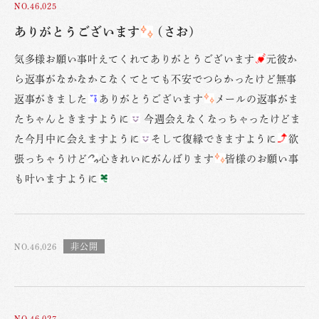
NO.46,025
ありがとうございます
(さお)
気多様お願い事叶えてくれてありがとうございます
元彼か
ら返事がなかなかこなくてとても不安でつらかったけど無事
返事がきました
ありがとうございます
メールの返事がま
たちゃんときますように
今週会えなくなっちゃったけどま
た今月中に会えますように
そして復縁できますように
欲
張っちゃうけど
心きれいにがんばります
皆様のお願い事
も叶いますように
NO.46,026
NO.46,027