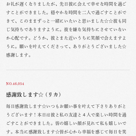
お礼が遅くなりましたが、先日彼に会えて幸せな時間を過ご
すことができました。穏やかな時間を二人で過ごすことがで
きて、このままずっと一緒にいたいと思いました☆☆彼も同
じ気持ちでありますように。彼を嫌な気持ちにさせていない
か心配です。どうか、彼とまた近いうちに笑顔で会えますよ
うに。願いを叶えてくださって、ありがとうございました☆
感謝します。
NO.46,054
感謝致します☆ (リカ)
毎日感謝致します☆いつもお願い事を叶えて下さりありがと
うございます！本日は彼と私の友達と４人で楽しい時間を過
ごすことができました。皆の嬉しい顔が見れて私も嬉しいで
す。本当に感謝致します☆皆が心から幸福を感じて毎日を笑