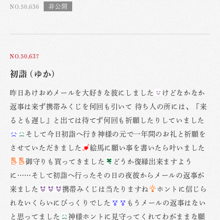
NO.50,636
NO.50,637
初詣 (ゆか)
昨日あけおめメールを大好きな彼にしました
けどなかなか
返事は来ず携帯みくじを何回も引いて 待ち人の所には、『来
るとも遅し』と出ては待てず何回も祈願したりしていました
そして今日初詣へ行き神様の元で一年間のお礼と祈願を
させていただきました
絵馬に願い事を書いたら叶いました
御守りも買ってきました
どうか復縁出来ますよう
に……そして初詣へ行ったその日の夜彼からメールの返事が
来ました
携帯みくじは当たりますね
ホントに信じら
れないくらいにびっくりでした
もうメールの返事はない
と思ってました
神様ホントに見守ってくれてわがままな願