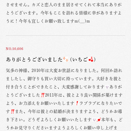
させません。カズと恋人のまま居させてくれて本当にありが
とうございます。今年もここを訪れる皆様に幸がありますよ
うに！今年も宜しくお願い致しますm(__)m
NO.50,606
ありがとうございました
(いちご
)
気多の神様、2010年は大変お世話になりました。何回か訪れ
ましたし、御守りも買い大切に持っています。大好きな彼と
付き合うことができたこと、大変感謝しております
ありが
とうございました
2011年は、彼とより良い関係が築けます
よう、お力添えをお願いいたします
ラブラブになりたいで
す
また、今年は彼との結婚が決まりますよう、どうかお導
き下さい。どうぞよろしくお願いいたします
本年も、ど
うかお見守りくださいますようよろしくお願い申し上げま