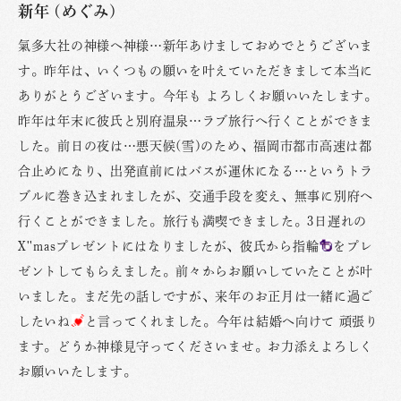
新年 (めぐみ)
氣多大社の神様へ神様…新年あけましておめでとうございま
す。昨年は、いくつもの願いを叶えていただきまして本当に
ありがとうございます。今年も よろしくお願いいたします。
昨年は年末に彼氏と別府温泉…ラブ旅行へ行くことができま
した。前日の夜は…悪天候(雪)のため、福岡市都市高速は都
合止めになり、出発直前にはバスが運休になる…というトラ
ブルに巻き込まれましたが、交通手段を変え、無事に別府へ
行くことができました。旅行も満喫できました。3日遅れの
X''masプレゼントにはなりましたが、彼氏から指輪
をプレ
ゼントしてもらえました。前々からお願いしていたことが叶
いました。まだ先の話しですが、来年のお正月は一緒に過ご
したいね
と言ってくれました。今年は結婚へ向けて 頑張り
ます。どうか神様見守ってくださいませ。お力添えよろしく
お願いいたします。