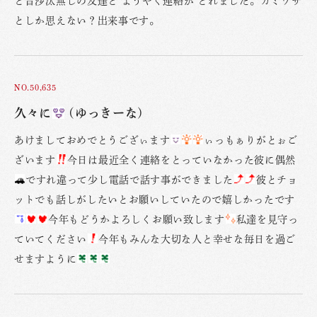
と音沙汰無しの友達と ようやく連絡が とれました。カミワザ
としか思えない？出来事です。
NO.50,635
久々に
(ゆっきーな)
あけましておめでとうござぃます
ぃっもぁりがとぉご
ざいます
今日は最近全く連絡をとっていなかった彼に偶然
ですれ違って少し電話で話す事ができました
彼とチョ
ットでも話しがしたいとお願いしていたので嬉しかったです
今年もどうかよろしくお願い致します
私達を見守っ
ていてください
今年もみんな大切な人と幸せな毎日を過ご
せますように