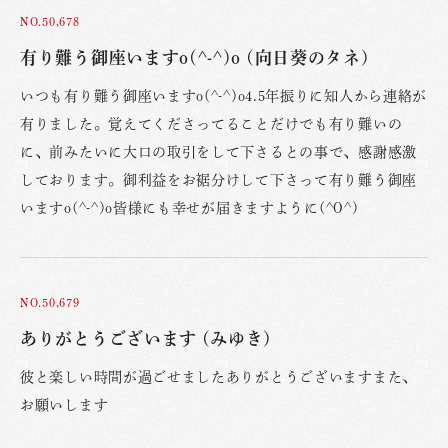
NO.50,678
有り難う御座いますo(^-^)o (向日葵のタネ)
いつも有り難う御座いますo(^-^)o4.5年振りに知人から連絡が
有りました。覚えてくださってることだけでも有り難いの
に、前みたいに大口の取引をして下さるとの事で、感謝感激
しております。御利益をお裾分けして下さって有り難う御座
いますo(^-^)o皆様にも幸せが届きますように(^O^)
NO.50,679
ありがとうございます (みゆき)
彼と楽しい時間が過ごせましたありがとうございますまた、
お願いします