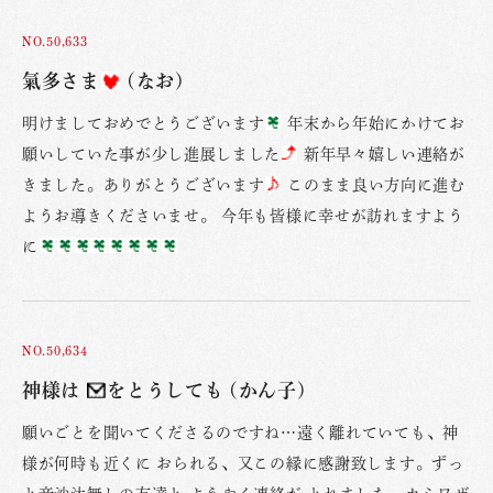
NO.50,633
氣多さま
(なお)
明けましておめでとうございます
年末から年始にかけてお
願いしていた事が少し進展しました
新年早々嬉しい連絡が
きました。ありがとうございます
このまま良い方向に進む
ようお導きくださいませ。 今年も皆様に幸せが訪れますよう
に
NO.50,634
神様は
をとうしても (かん子)
願いごとを聞いてくださるのですね…遠く離れていても、神
様が何時も近くに おられる、又この縁に感謝致します。ずっ