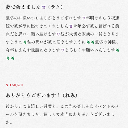
夢で会えました
(ラク)
氣多の神様いつもありがとうございます
年明けから３夜連
続で彼が夢に出てきてくれました
今年必ず彼と結ばれる前
兆だと思い、願い続けます
彼が大切な家族の一員となりま
すように
私の想いが彼に届きますように
氣多の神様、
今年もまたお世話になります
よろしくお願いいたします
NO.50,670
ありがとうございます！ (れみ)
彼からとても嬉しい言葉と、この先の楽しみなイベントのメ
ールを頂きました。嬉しくて本当にありがとうございまし
た。