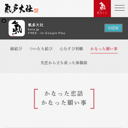
恋みくじ
×
氣多大社
VIEW
keta.jp
FREE - In Google Play
縁結び
ついたち結び
心むすび祈願
かなった願い事
失恋から立ち直った体験談
かなった恋話
かなった願い事