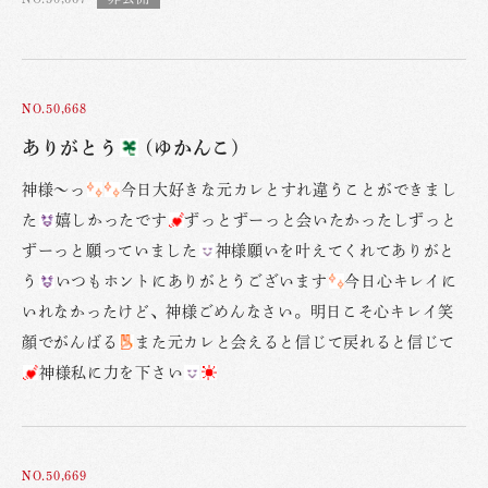
NO.50,668
ありがとう
(ゆかんこ)
神様〜っ
今日大好きな元カレとすれ違うことができまし
た
嬉しかったです
ずっとずーっと会いたかったしずっと
ずーっと願っていました
神様願いを叶えてくれてありがと
う
いつもホントにありがとうございます
今日心キレイに
いれなかったけど、神様ごめんなさい。明日こそ心キレイ笑
顔でがんばる
また元カレと会えると信じて戻れると信じて
神様私に力を下さい
NO.50,669