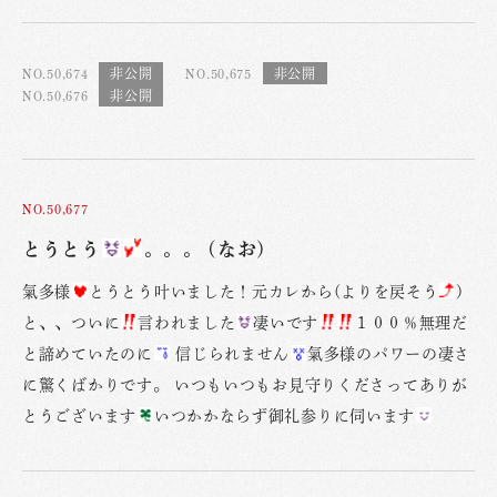
NO.50,674
NO.50,675
NO.50,676
NO.50,677
とうとう
。。。 (なお)
氣多様
とうとう叶いました！元カレから(よりを戻そう
)
と、、ついに
言われました
凄いです
１００％無理だ
と諦めていたのに
信じられません
氣多様のパワーの凄さ
に驚くばかりです。 いつもいつもお見守りくださってありが
とうございます
いつかかならず御礼参りに伺います