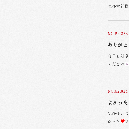
気多大社様
NO.52,823
ありがと
今日も好き
ください
NO.52,824
よかった
気多様いつ
かった