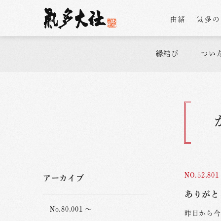
由緒
気多
縁結び
つい
NO.52,801
アーカイブ
ありがと
No.80,001 ～
昨日から今