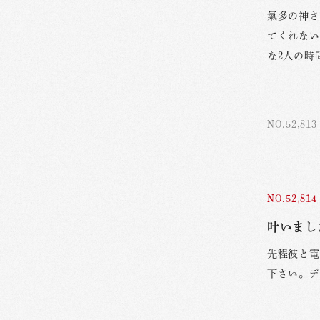
氣多の神さ
てくれない
な2人の時
NO.52,813
NO.52,814
叶いまし
先程彼と電
下さい。デ