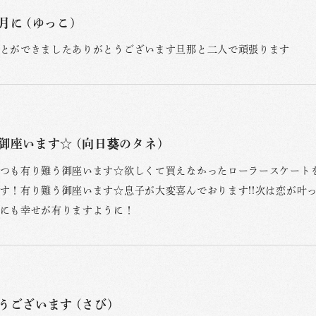
月に (ゆっこ)
とができましたありがとうございます旦那と二人で頑張ります
御座います☆ (向日葵のタネ)
つも有り難う御座います☆欲しくて買えなかったローラースケート
す！有り難う御座います☆息子が大変喜んでおります!!次は恋が叶
にも幸せが有りますように！
うございます (さび)