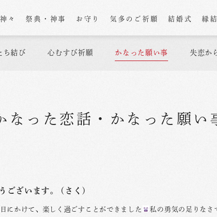
の神々
祭典・神事
お守り
気多のご祈願
結婚式
縁
たち結び
心むすび祈願
かなった願い事
失恋か
かなった恋話
・
かなった願い
うございます。 (さく)
日にかけて、楽しく過ごすことができました
私の勇気の足りなさ