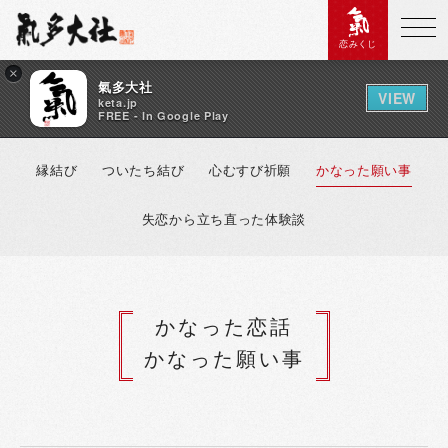
恋みくじ
×
氣多大社
VIEW
keta.jp
FREE - In Google Play
縁結び
ついたち結び
心むすび祈願
かなった願い事
失恋から立ち直った体験談
かなった恋話
かなった願い事