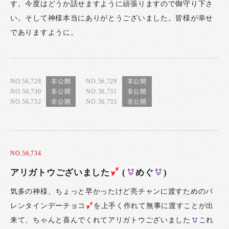
す。今度はどうか話せますように頑張りますので御守り下さ
い。そして神様本当にありがとうございました。皆様が幸せ
でありますように。
NO.56,728
NO.56,729
NO.56,730
NO.56,731
NO.56,732
NO.56,733
NO.56,734
アリガトウございました
(
めぐ
)
気多の神様、ちょっと早かったけど亮チャンに渡すためのバ
レンタインデーチョコ
を上手く作れて無事に渡すことが出
来て、ちゃんと喜んでくれてアリガトウございました
これ