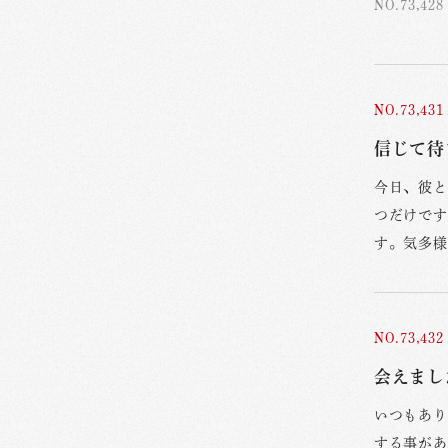
NO.73,428
NO.73,431
信じて待
今日、彼と
つだけです
す。気多様
NO.73,432
会えまし
いつもあり
する事があ