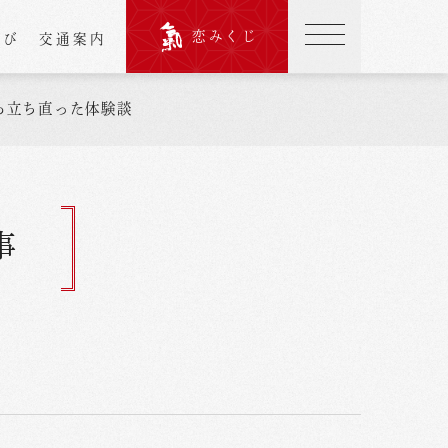
恋みくじ
結び
交通案内
ら立ち直った体験談
事