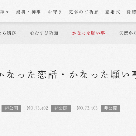
の神々
祭典・神事
お守り
気多のご祈願
結婚式
縁
たち結び
心むすび祈願
かなった願い事
失恋か
かなった恋話
・
かなった願い
NO.73,402
NO.73,403