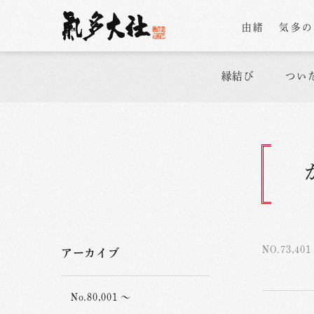
由緒
気多
縁結び
つい
NO.73,401
アーカイブ
No.80,001 ～