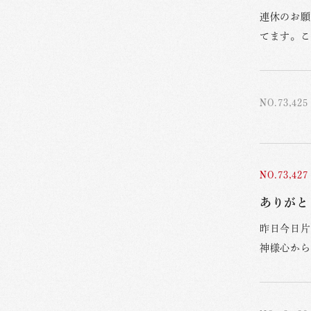
連休のお願
てます。こ
NO.73,425
NO.73,427
ありがと
昨日今日片
神様心から