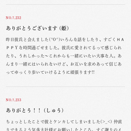
NO.7,232
ありがとうございます (姫)
昨日彼氏と会えました(^O^)いろんな話をしたり、すごくＨＡ
ＰＰＹな時間過ごせました。彼氏に愛されてるって感じられ
たり、うれしかった〜これからも一緒にいたい大事な人。あ
んまり一緒にはいられないけど、お互いを求めあって信じあ
ってゆっくり歩いていけるように頑張ります!!
NO.7,233
ありがとう！！ (しゅう)
ちょっとしたことで彼とケンカしてしまいました(>_<) 仲直
りできるよう気多大社様にお願いしたところ、すぐ謝りのメ