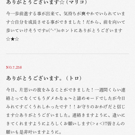
ありがとうございます☆ (マリコ)
今一歩前進する事が出来て、気持ちが爽やかでいられていま
す☆自分を成長させる事ができました！だから、前を向いて
歩いていけそうですo(^-^)oホントにありがとうございます
☆★☆
NO.7,258
ありがとうございます。 (トロ)
今日、片思いの彼をみることができました！一週間くらい連
絡とってなくてもうダメかなぁ〜と諦めモードでしたが今日
みれてすごくうれしかったです！！お守りのおかげだと信じ
ます☆ありがとうございました。連絡きますように、逢いに
きてくれますようによろしくお願いします(>ε<)!!皆さんの
願いも是非叶いますように。