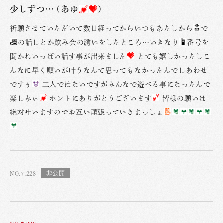
少しずつ… (あゆ
)
祈願させていただいて数日経ってからいつもあたしから
で
の話しとか飲み会の誘いをしたところ…いきなり
番号を
聞かれいっぱい話す事が出来ました
とても嬉しかったしこ
んなに早く願いが叶うなんて思ってもなかったんでしあわせ
ですぅ
二人ではないですがみんなで遊べる事になったんで
楽しみぃ
ホントにありがとうございます
皆様の願いは
絶対叶いますのでお互い頑張っていきまっしょ
NO.7,228