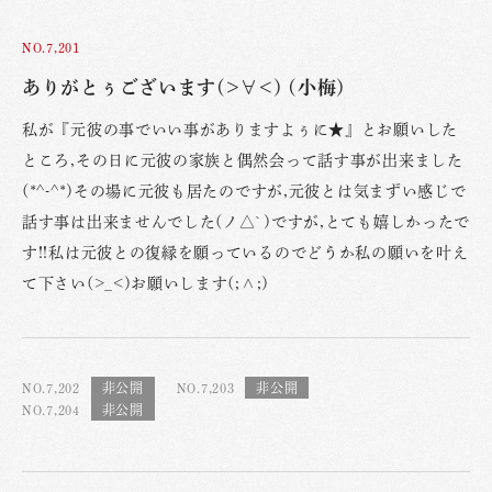
NO.7,201
ありがとぅございます(>∀<) (小梅)
私が『元彼の事でいい事がありますよぅに★』とお願いした
ところ,その日に元彼の家族と偶然会って話す事が出来ました
(*^-^*)その場に元彼も居たのですが,元彼とは気まずい感じで
話す事は出来ませんでした(ノ△`)ですが,とても嬉しかったで
す!!私は元彼との復縁を願っているのでどうか私の願いを叶え
て下さい(>_<)お願いします(;∧;)
NO.7,202
NO.7,203
NO.7,204