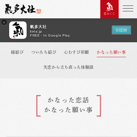
恋みくじ
×
氣多大社
VIEW
keta.jp
FREE - In Google Play
縁結び
ついたち結び
心むすび祈願
かなった願い事
失恋から立ち直った体験談
かなった恋話
かなった願い事