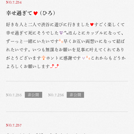
NO.7,254
幸せ過ぎて
(ひろ)
好きな人と二人で渋谷に遊びに行きました
すごく楽しくて
幸せ過ぎて死にそうでした
ほんとにカップルになって、
ずーっと一緒にいたいです
早くお互い両想いになって結ば
れたいです。いつも無謀なお願いを見事に叶えてくれてあり
がとうございます
ホントに感謝です
これからもどうか
よろしくお願いします
NO.7,255
NO.7,256
NO.7,257