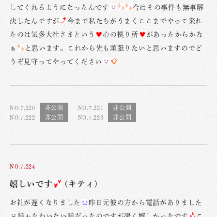
してくれるようになったんです
今はその事件も無事解
決したんですが
今まで私たちがうまくここまでやって来れ
たのは気多大社さまという
心の拠り所
があったからかな
ぁ
と思います。これから先も頑張りたいと思いますのでど
うぞ見守ってやってください
NO.7,220
NO.7,221
NO.7,222
NO.7,223
NO.7,224
嬉しいです
(キティ)
お礼が遅くなりました
昨日元彼の方から電話がありました
話ゎたわいない話だったのですが凄く嬉しかったです
こ