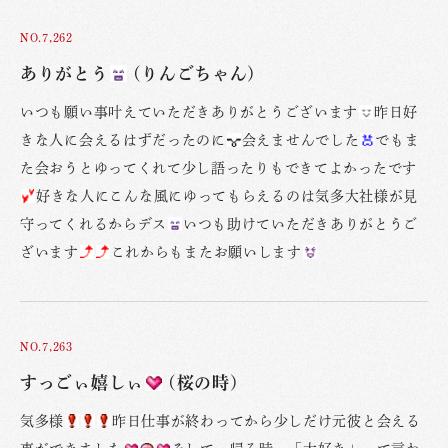
NO.7,262
ありがとう
(りんごちゃん)
いつも願い事叶えていただきありがとうございます
昨日好
きな人に会えるはずだったのに
会えませんでした
でもま
た会おうとゆってくれて少し語ったりもできてよかったです
好きな人にこんな風にゆってもらえるのは気多大社様が見
守ってくれるからデス
いつも助けていただきありがとうご
ざいます
これからもまたお願いします
NO.7,263
すっごぃ嬉しぃ
(桜の時)
気多様
昨日仕事が終わってから少しだけ元彼と会える