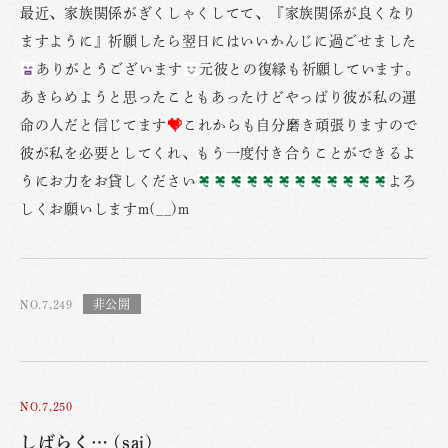
最近、家族関係がぎくしゃくしてて、『家族関係が良くなり
ますように』祈願したら翌日にはいいかんじに過ごせました
ありがとうございます
元彼との復縁も祈願しています。
あきらめようと思ったこともあったけどやっぱり彼が私の運
命の人だと信じてます
これからも自分磨き頑張りますので
彼が私を必要としてくれ、もう一度付き合うことができるよ
うにお力をお貸しください
よろ
しくお願いしますm(__)m
NO.7,249
NO.7,250
しばらく… (sai)