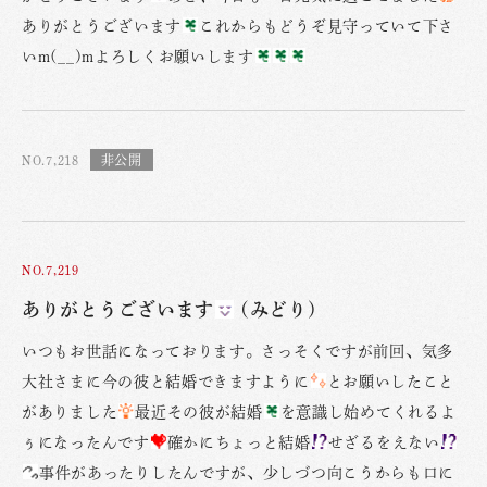
ありがとうございます
これからもどうぞ見守っていて下さ
いm(__)mよろしくお願いします
NO.7,218
NO.7,219
ありがとうございます
(みどり)
いつもお世話になっております。さっそくですが前回、気多
大社さまに今の彼と結婚できますように
とお願いしたこと
がありました
最近その彼が結婚
を意識し始めてくれるよ
ぅになったんです
確かにちょっと結婚
せざるをえない
事件があったりしたんですが、少しづつ向こうからも口に