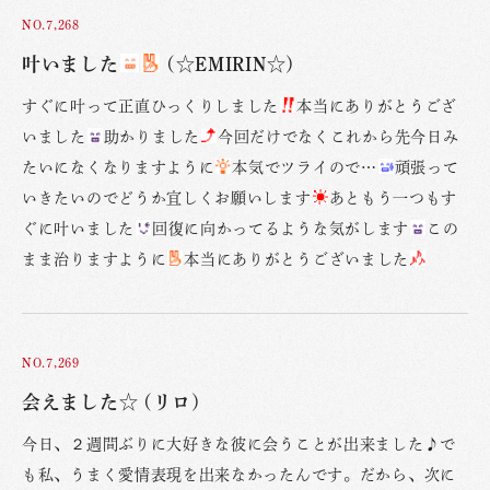
NO.7,268
叶いました
(☆EMIRIN☆)
すぐに叶って正直ひっくりしました
本当にありがとうござ
いました
助かりました
今回だけでなくこれから先今日み
たいになくなりますように
本気でツライので…
頑張って
いきたいのでどうか宜しくお願いします
あともう一つもす
ぐに叶いました
回復に向かってるような気がします
この
まま治りますように
本当にありがとうございました
NO.7,269
会えました☆ (リロ)
今日、２週間ぶりに大好きな彼に会うことが出来ました♪で
も私、うまく愛情表現を出来なかったんです。だから、次に