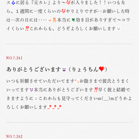
ス
に居る『元カレ』より〜
が入りました！！いつもな
ら、１週間に一度くらいの
やりとりですが‥お願いした時
は‥次の日には‥‥
本当に
効き目がありすぎて〜コワ
イくらい
これからも、どうぞよろしくお願いします
NO.7,241
ありがとうございます
(りょうちん
)
いつも祈願させていただいてます
お陰さまで彼氏とうまく
いってます
本当にありがとうございます
早く彼と結婚で
きますように
これからも見守ってくださいm(__)mどうかよ
ろしくお願いします
NO.7,242