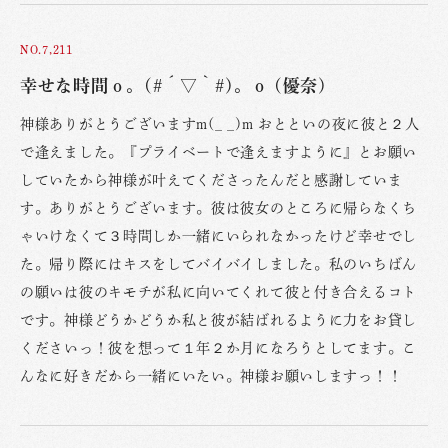
NO.7,211
幸せな時間о。(#´▽｀#)。о (優奈)
神様ありがとうございますm(_ _)m おとといの夜に彼と２人
で逢えました。『プライベートで逢えますように』とお願い
していたから神様が叶えてくださったんだと感謝していま
す。ありがとうございます。彼は彼女のところに帰らなくち
ゃいけなくて３時間しか一緒にいられなかったけど幸せでし
た。帰り際にはキスをしてバイバイしました。私のいちばん
の願いは彼のキモチが私に向いてくれて彼と付き合えるコト
です。神様どうかどうか私と彼が結ばれるように力をお貸し
くださいっ！彼を想って１年２か月になろうとしてます。こ
んなに好きだから一緒にいたい。神様お願いしますっ！！