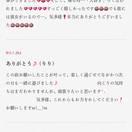
事ができました
そして、帰る時…「大好き」って言わ
れました
すっごく嬉しかったです
でも彼に
は彼女がいるので…。気多様
本当にありがとうございまし
た
NO.7,264
ありがとう
(りり)
この前お願いしたことが叶って、楽しく過ごせてなおかつ次
の日も一緒に遊びました
向こうの気持
ちはまだわかりませんが、頑張りたいと思います
気多様、これからもお力をかしてください
お願いしますm(__)m