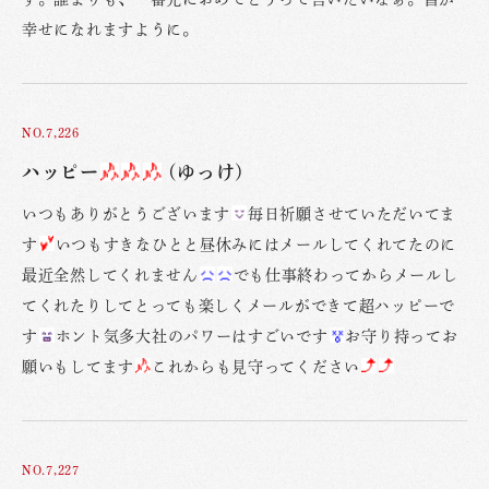
幸せになれますように。
NO.7,226
ハッピー
(ゆっけ)
いつもありがとうございます
毎日祈願させていただいてま
す
いつもすきなひとと昼休みにはメールしてくれてたのに
最近全然してくれません
でも仕事終わってからメールし
てくれたりしてとっても楽しくメールができて超ハッピーで
す
ホント気多大社のパワーはすごいです
お守り持ってお
願いもしてます
これからも見守ってください
NO.7,227