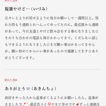
NO.7,229
複雑やけど… (いづみ)
元カレとよりが戻せるように毎日お願いして一週間以上、別
れた時もう連絡とれへんってゆってたのに、最近彼から連絡
があって、今日友達とやけど飲み会をする事になりました☆
そのうち合わせの電話も毎日かかってきて、くだらない話し
もできるようになりました☆まだ願い事はかなってません
が、願い初めてからいい事があったので感謝してます☆あり
がとうございます。
NO.7,230
ありがとう
(あきんちょ)
前好きやった人から返事がくるようにお願いしたら、返事が
きました
最近色々と
できて幸せです
ずっと連絡な