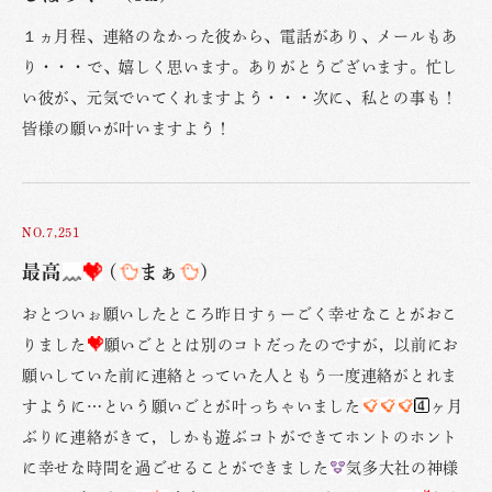
１ヵ月程、連絡のなかった彼から、電話があり、メールもあ
り・・・で、嬉しく思います。ありがとうございます。忙し
い彼が、元気でいてくれますよう・・・次に、私との事も！
皆様の願いが叶いますよう！
NO.7,251
最高
(
まぁ
)
おとついぉ願いしたところ昨日すぅーごく幸せなことがおこ
りました
願いごととは別のコトだったのですが，以前にお
願いしていた前に連絡とっていた人ともう一度連絡がとれま
すように…という願いごとが叶っちゃいました
ヶ月
ぶりに連絡がきて，しかも遊ぶコトができてホントのホント
に幸せな時間を過ごせることができました
気多大社の神様