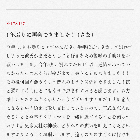
NO.78,167
1年ぶりに再会できました！ (さな)
今年2月にお参りさせていただき、半年ほど付き合って別れて
しまった彼氏がまだどうしても好きなため復縁の手助けをお
願いしました。今年8月、別れてから1年以上連絡を取ってい
なかったその人から連絡が来て、会うことになりました！！
その後何回か会ううちに恋人のような関係になりました！彼
と過ごす時間はとても幸せで恵まれていると感じます。お力
添えいただき本当にありがとうございます！まだ正式に恋人
になるという約束は取り交わしていないので、正式な恋人に
なることと今年のクリスマスを一緒に過ごせることを願って
います。気多大社の神様、どうかこの願いを叶えてください
ますようよろしくお願いします。遠方のためすぐには行けま