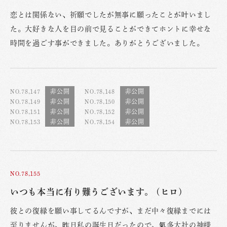
恋とは関係ない、祈願でしたが無事に願ったことが叶いまし
た。大好きな人を目の前で見ることができてホントに幸せな
時間を過ごす事ができました。ありがとうございました。
NO.78,147
NO.78,148
NO.78,149
NO.78,150
NO.78,151
NO.78,152
NO.78,153
NO.78,154
NO.78,155
いつも本当に有り難うございます。 (ヒロ)
彼との復縁を願い事してるんですが、まだ中々復縁までには
至りませんが、昨日私の誕生日だったので、氣多大社の神様