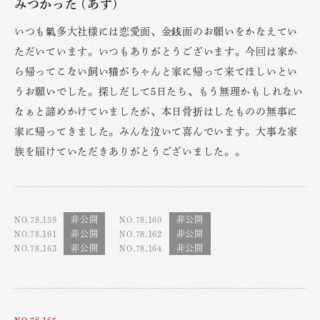
みつかった (あす)
いつも氣多大社様には恋愛面、金銭面のお願いをかなえてい
ただいています。いつもありがとうございます。今回は家か
ら帰ってこない飼い猫がちゃんと家に帰って来てほしいとい
うお願いでした。探しだして5日たち、もう無理かもしれない
なぁと諦めかけていましたが、本日骨折はしたものの無事に
家に帰ってきました。みんな泣いて喜んでいます。大事な家
族を届けていただきありがとうございました。。
NO.78,159
NO.78,160
NO.78,161
NO.78,162
NO.78,163
NO.78,164
NO.78,165