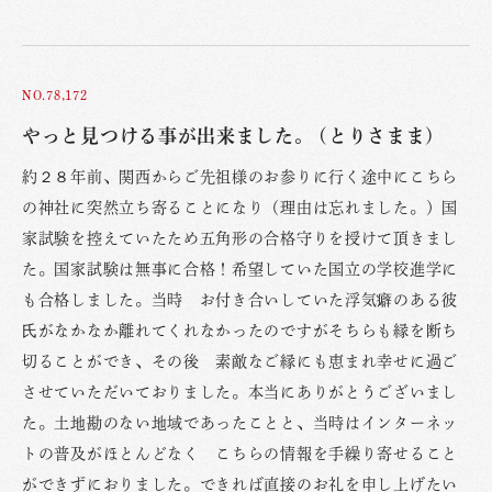
NO.78,172
やっと見つける事が出来ました。 (とりさまま)
約２８年前、関西からご先祖様のお参りに行く途中にこちら
の神社に突然立ち寄ることになり（理由は忘れました。）国
家試験を控えていたため五角形の合格守りを授けて頂きまし
た。国家試験は無事に合格！希望していた国立の学校進学に
も合格しました。当時 お付き合いしていた浮気癖のある彼
氏がなかなか離れてくれなかったのですがそちらも縁を断ち
切ることができ、その後 素敵なご縁にも恵まれ幸せに過ご
させていただいておりました。本当にありがとうございまし
た。土地勘のない地域であったことと、当時はインターネッ
トの普及がほとんどなく こちらの情報を手繰り寄せること
ができずにおりました。できれば直接のお礼を申し上げたい