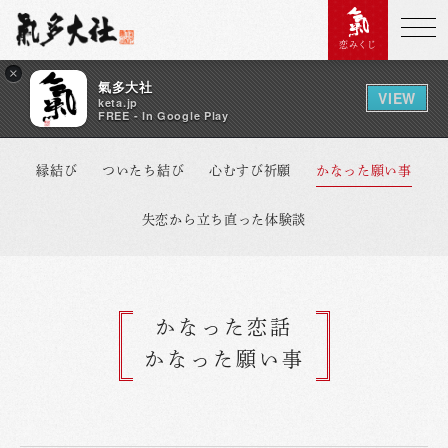
恋みくじ
×
氣多大社
VIEW
keta.jp
FREE - In Google Play
縁結び
ついたち結び
心むすび祈願
かなった願い事
失恋から立ち直った体験談
かなった恋話
かなった願い事