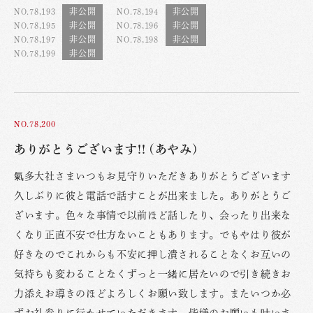
NO.78,193
NO.78,194
NO.78,195
NO.78,196
NO.78,197
NO.78,198
NO.78,199
NO.78,200
ありがとうございます!! (あやみ)
氣多大社さまいつもお見守りいただきありがとうございます
久しぶりに彼と電話で話すことが出来ました。ありがとうご
ざいます。色々な事情で以前ほど話したり、会ったり出来な
くなり正直不安で仕方ないこともあります。でもやはり彼が
好きなのでこれからも不安に押し潰されることなくお互いの
気持ちも変わることなくずっと一緒に居たいので引き続きお
力添えお導きのほどよろしくお願い致します。またいつか必
ずお礼参りに行かせていただきます。皆様のお願いも叶いま