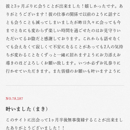
彼と3ヶ月ぶりに会うことが出来ました！嬉しかったです。あ
りがとうございます！彼の仕事の関係で以前のように話すこ
とも会うことも減ってしまいましたが昨日久々に会っても今
までとなにも変わらず楽しい時間を過ごせたのはお見守りい
ただいてるお陰だと感謝しております。これからも話せなく
ても会えなくて寂しくて不安になることがあっても2人の気持
ちが変わることなくずっと一緒に居れますようにお力添えお
導きのほどよろしくお願い致します。いつか必ずお礼参りに
行かせていただきます。また皆様のお願いも叶いますように
NO.78,187
叶いました (まき)
このサイトに出会って1ヶ月半後無事復縁することが出来まし
たありがとうございました！！