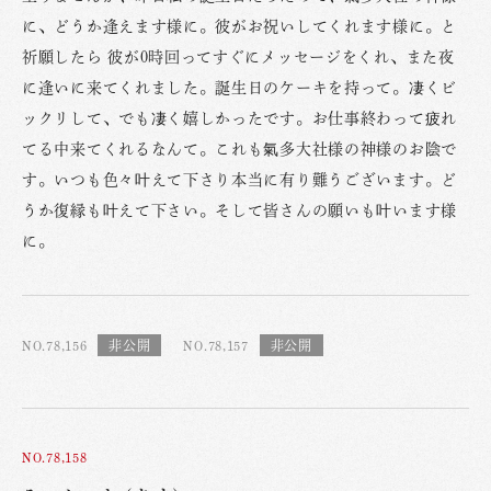
に、どうか逢えます様に。彼がお祝いしてくれます様に。と
祈願したら 彼が0時回ってすぐにメッセージをくれ、また夜
に逢いに来てくれました。誕生日のケーキを持って。凄くビ
ックリして、でも凄く嬉しかったです。お仕事終わって疲れ
てる中来てくれるなんて。これも氣多大社様の神様のお陰で
す。いつも色々叶えて下さり本当に有り難うございます。ど
うか復縁も叶えて下さい。そして皆さんの願いも叶います様
に。
NO.78,156
NO.78,157
NO.78,158