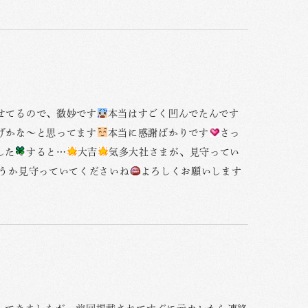
せてるので、微妙です
本当はすごく凹んでたんです
げかな〜と思ってます
本当に感謝ばかりです
さっ
した
すると…
大吉
気多大社さまが、見守ってい
うか見守っていてくださいね
よろしくお願いします