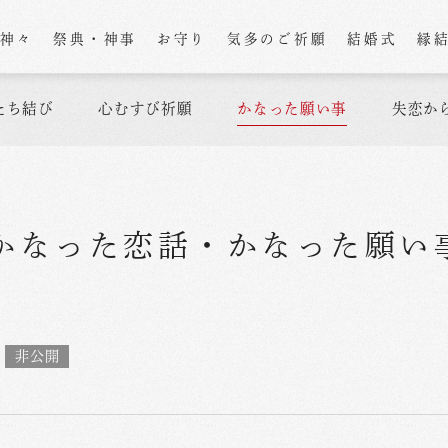
の神々
祭典・神事
お守り
気多のご祈願
結婚式
縁
たち結び
心むすび祈願
かなった願い事
失恋か
かなった恋話
・
かなった願い