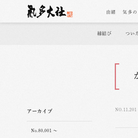
由緒
気多
縁結び
つい
NO.11,201
アーカイブ
No.80,001 ～