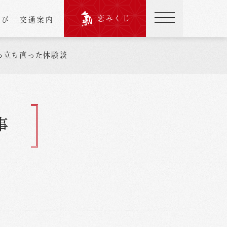
恋みくじ
結び
交通案内
ら立ち直った体験談
事