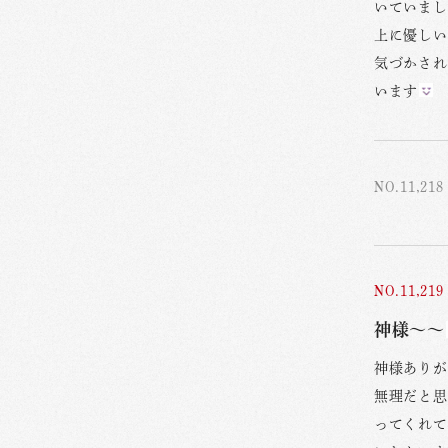
いていまし
上に優しい
気づかされ
います
NO.11,218
NO.11,219
神様〜〜
神様ありが
無理だと思
ってくれて