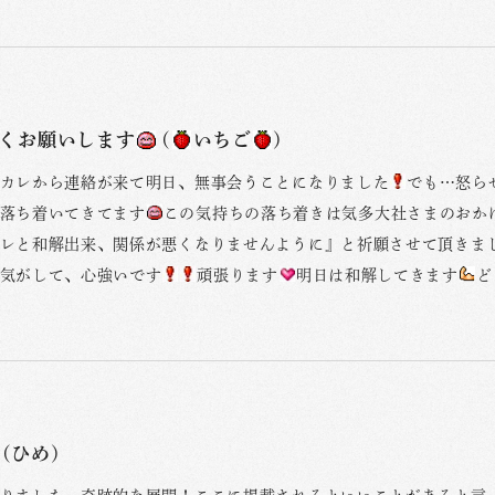
くお願いします
(
いちご
)
カレから連絡が来て明日、無事会うことになりました
でも…怒ら
落ち着いてきてます
この気持ちの落ち着きは気多大社さまのおか
レと和解出来、関係が悪くなりませんように』と祈願させて頂きま
気がして、心強いです
頑張ります
明日は和解してきます
ど
(ひめ)