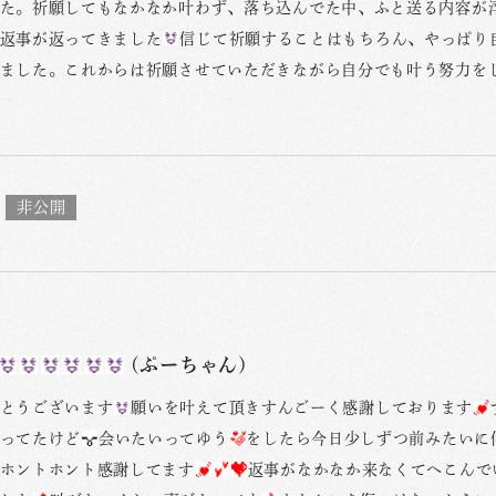
た。祈願してもなかなか叶わず、落ち込んでた中、ふと送る内容が
返事が返ってきました
信じて祈願することはもちろん、やっぱり
ました。これからは祈願させていただきながら自分でも叶う努力を
(ぷーちゃん)
とうございます
願いを叶えて頂きすんごーく感謝しております
ってたけど
会いたいってゆう
をしたら今日少しずつ前みたいに
ホントホント感謝してます
返事がなかなか来なくてへこんで