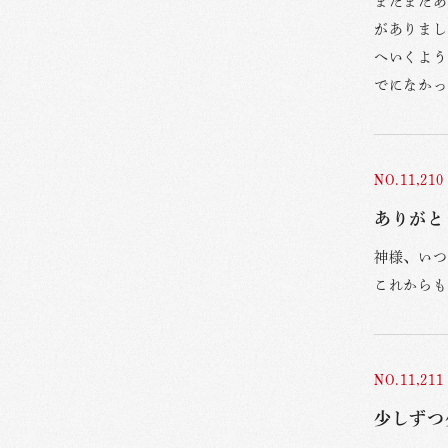
またまたあ
がありまし
へいくよう
でになかっ
NO.11,210
ありがと
神様、いつ
これからも
NO.11,211
少しずつ