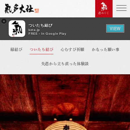
恋みくじ
×
ついたち結び
VIEW
keta.jp
FREE - In Google Play
縁結び
ついたち結び
心むすび祈願
かなった願い事
失恋から立ち直った体験談