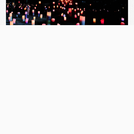
料金
無料
開催日
令和7年8月13日14日
受付時間
8:30〜15:45
毎時50分より縁結び祈願
8:50-.9:50....最終15:50
祭典内容
無料縁結び祈願 8:30〜15:45
希望者は、先着100名さま限定占い
特典
8月14日限定18時ごろからキャンドルナイト