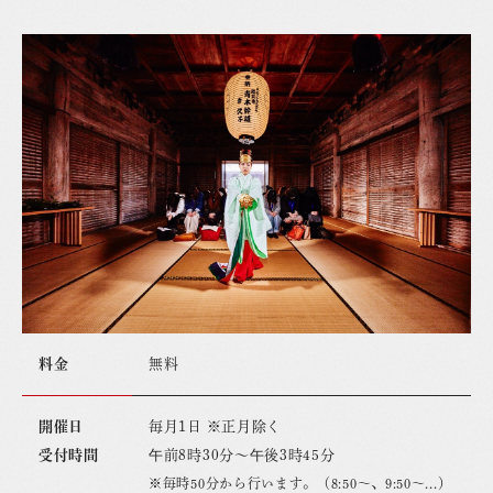
料金
無料
開催日
毎月1日 ※正月除く
受付時間
午前8時30分〜午後3時45分
※毎時50分から行います。（8:50〜、9:50〜...）