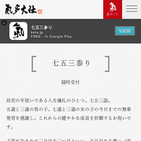
恋みくじ
×
七五三参り
VIEW
keta.jp
FREE - In Google Play
七五三参り
随時受付
幼児の年祝いである人生儀礼のひとつ、七五三詣。
五歳と三歳の男の子、七歳と三歳の女の子の今日までの無事
発育を感謝し、これからの健やかな成長を祈願するお祝いで
す。
子供が生まれて三日目を三つ目といい、五日目を五養い（産