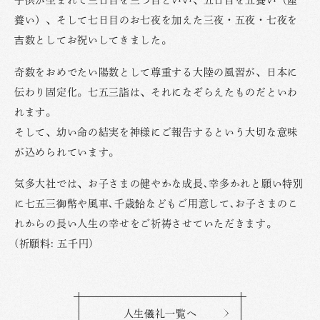
養い）、そして七日目のお七夜を加えた三夜・五夜・七夜を
吉数としてお祝いしてきました。
奇数をおめでたい陽数として尊重する大陸の風習が、日本に
伝わり固定化。七五三詣は、それになぞらえたものだといわ
れます。
そして、幼い命の結実を神様にご報告するという大切な意味
が込められています。
気多大社では、お子さまの健やかな成長､幸多かれと願い特別
に七五三御幣や風車､千歳飴などもご用意して､お子さまのこ
れからの長い人生の幸せをご祈祷させていただきます。
(祈願料: 五千円)
人生儀礼一覧へ