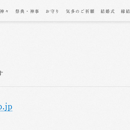
の神々
祭典・神事
お守り
気多のご祈願
結婚式
縁
す
p.jp