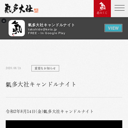
恋みくじ
×
氣多大社キャンドルナイト
VIEW
takahide@keta.jp
FREE - In Google Play
2020.08/15
重要なお知らせ
氣多大社キャンドルナイト
令和2年8月14日(金)氣多大社キャンドルナイト