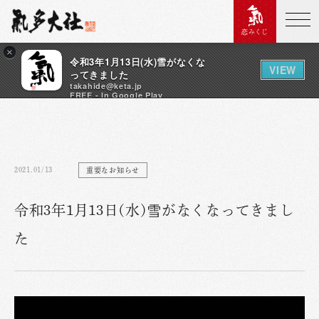
恋みくじ
×
令和3年1月13日(水)雪がなくな
VIEW
ってきました
takahide@keta.jp
FREE - In Google Play
2021.01/13
重要なお知らせ
令和3年1月13日(水)雪がなくなってきまし
た