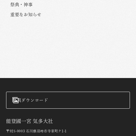
祭典・神事
重要なお知らせ
写真ダウンロード
能登國一宮 気多大社
〒925-0003 石川県羽咋市寺家町ク1-1