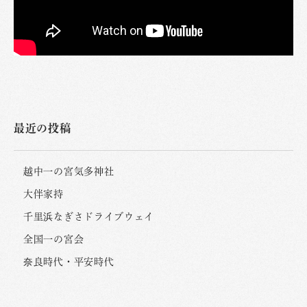
最近の投稿
越中一の宮気多神社
大伴家持
千里浜なぎさドライブウェイ
全国一の宮会
奈良時代・平安時代