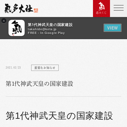
恋みくじ
×
第1代神武天皇の国家建設
VIEW
takahide@keta.jp
FREE - In Google Play
2021.02/23
重要なお知らせ
第1代神武天皇の国家建設
第1代神武天皇の国家建設