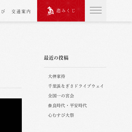
恋みくじ
結び
交通案内
最近の投稿
大伴家持
千里浜なぎさドライブウェイ
全国一の宮会
奈良時代・平安時代
心むすび大祭