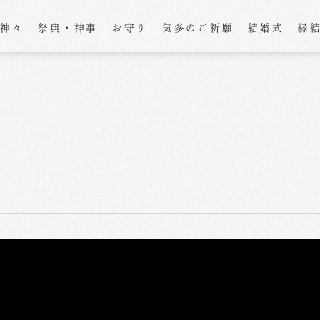
の神々
祭典・神事
お守り
気多のご祈願
結婚式
縁