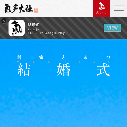
恋みくじ
×
結婚式
VIEW
keta.jp
FREE - In Google Play