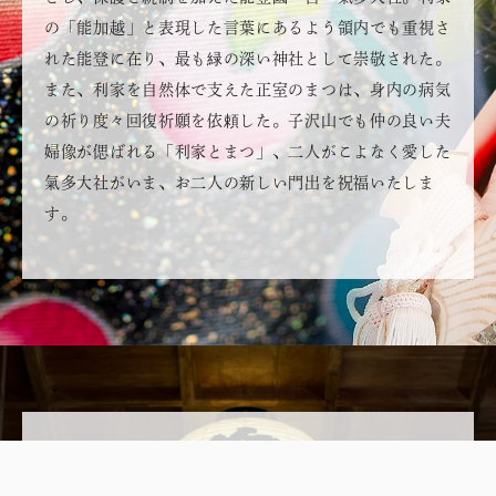
の「能加越」と表現した言葉にあるよう領内でも重視さ
れた能登に在り、最も緑の深い神社として崇敬された。
また、利家を自然体で支えた正室のまつは、身内の病気
の祈り度々回復祈願を依頼した。子沢山でも仲の良い夫
婦像が偲ばれる「利家とまつ」、二人がこよなく愛した
氣多大社がいま、お二人の新しい門出を祝福いたしま
す。
加賀百万石