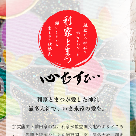
利家とまつが愛した神社
氣多大社で、いま永遠の愛を。
加賀藩主・前田家の祖、利家が能登国支配のよりどころ
とし、保護と統制を加えた能登國一宮・氣多大社。利家