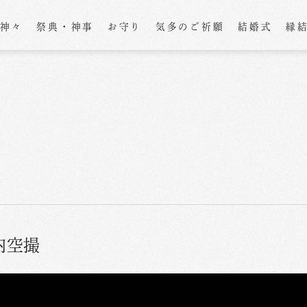
の神々
祭典・神事
お守り
気多のご祈願
結婚式
縁
内空撮