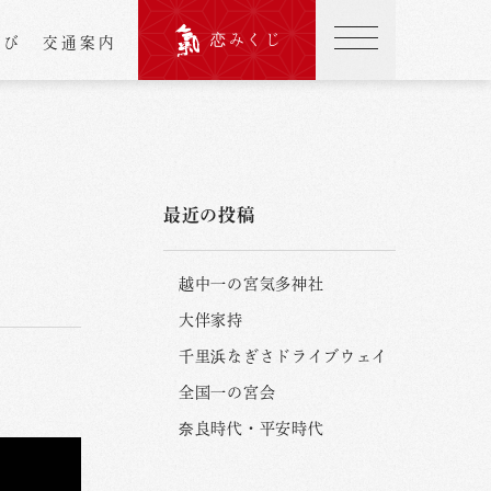
恋みくじ
結び
交通案内
最近の投稿
越中一の宮気多神社
大伴家持
千里浜なぎさドライブウェイ
全国一の宮会
奈良時代・平安時代