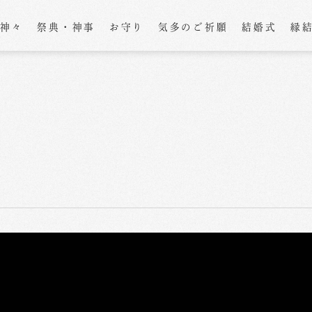
の神々
祭典・神事
お守り
気多のご祈願
結婚式
縁