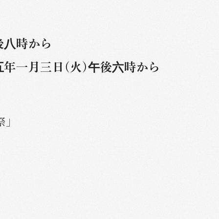
後八時から
五年一月三日(火)午後六時から
祭」