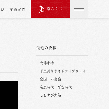
恋みくじ
結び
交通案内
最近の投稿
大伴家持
千里浜なぎさドライブウェイ
全国一の宮会
奈良時代・平安時代
心むすび大祭