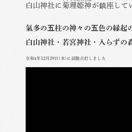
くくりひめのかみ
白山神社に
菊理姫神
が鎮座して
氣多の五柱の神々の五色の縁起
白山神社・若宮神社・入らずの
令和4年12月29日(木)に試験点灯しました