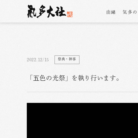
由緒
気多
祭典・神事
2022.12/15
「五色の光祭」を執り行います。