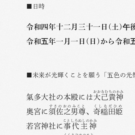
■日時
令和四年十二月三十一日(土)午
令和五年一月一日(日)から令和
■未来が光輝くことを願う「五色の光
おおなむちのかみ
氣多大社の本殿には
大己貴神
すさのおのみこと
くしなだひめ
奥宮に
須佐之男尊
、
奇稲田姫
ことしろぬしのかみ
若宮神社に
事代主神