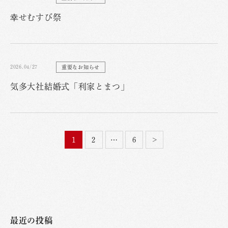
幸せむすび祭
2026.04/27
重要なお知らせ
気多大社結婚式「利家とまつ」
1
2
…
6
>
最近の投稿