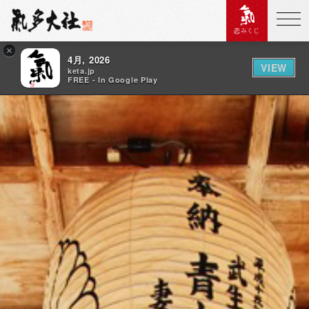
恋みくじ
×
4月, 2026
VIEW
keta.jp
FREE - In Google Play