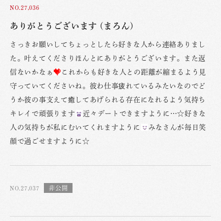
NO.27,036
ありがとうございます (まろん)
さっきお願いしてちょっとしたら好きな人から連絡ありまし
た。叶えてくださりほんとにありがとうございます。また返
信ないかなぁ
これからも好きな人との距離が縮まるよう見
守っていてくださいね。彼わ仕事疲れているみたいなのでど
うか彼の事支えて癒してあげられる存在になれるよう気持ち
キレイで頑張ります
近々デートできますように…☆好きな
人の気持ちが私にむいてくれますように
みなさんが毎日笑
顔で過ごせますように☆
NO.27,037