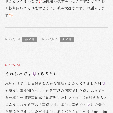
りがとうございます
遠距離の彼女がいる人ですがどうか私
に振り向いてくれますように。彼が大好きです。お願いしま
す
NO.27,066
NO.27,067
NO.27,068
うれしいです
(ＳＳＹ)
思いがけず今日も好きな人から電話がかかってきました
何気ない事を知らせてくれる電話の内容でしたが、思っても
ない嬉しい出来事に本当に感謝いたしますm(__)m好きな人と
こんなに言葉を交わす事ができ、本当に幸せです
この機会
と感情を与えていただき本当にありがとうございますm(__)m