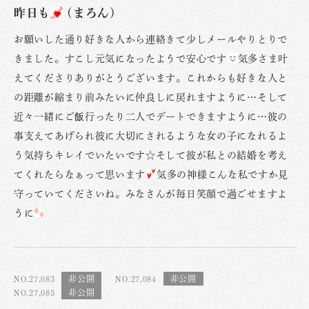
昨日も
(まろん)
お願いした通り好きな人から連絡きて少しメールやりとりで
きました。すこし元気になったようで安心です
気多さま叶
えてくださりありがとうございます。これからも好きな人と
の距離が縮まり前みたいに仲良しに戻れますように…そして
近々一緒にご飯行ったり二人でデートできますように…彼の
事支えてあげられ彼に大切にされるような女の子になれるよ
う気持ちキレイでいたいです☆そして彼が私との結婚を考え
てくれたらなぁって思います
気多の神様こんな私ですか見
守っていてくださいね。みなさんが毎日笑顔で過ごせますよ
うに
NO.27,083
NO.27,084
NO.27,085