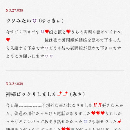
NO.27,038
ウソみたい
(ゆっきぃ)
今すごく幸せです
娘と彼と
うちの両親も認めてくれて
後は彼の御両親が結婚を認めて下さった
ら入籍する予定です
どうか彼の御両親が認めて下さいます
ようにお願いします
NO.27,039
神様ビックリしました
(みさ)
今日超
予想外な事が起こりました
好きな人か
ら、普通の用件だったけど電話がありました
うれしか
ったけどテンパってあまり話せなかった
でも幸せでした
神様ありがとうございました
彼女がいる人だけど、どう