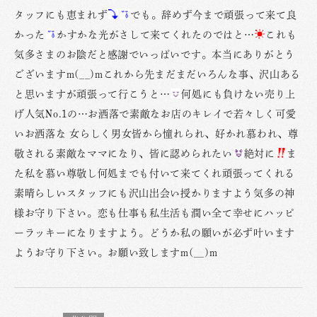
タッフにも恵まれず
でも。辞めず今まで頑張って来て良
かった
かすかな光がさして来てくれたのではと…
これも
気多さまのお陰だと感謝でいっぱいです。本当にありがとう
ございますm(__)mこれから先まだまだいろんな事、沢山ある
と思いますが頑張って行こうと…
何処にも負けない売り上
げ人気No.1の…お洒落で素敵なお店のキレイで若々しく可愛
いお洒落な 女らしく男女皆から憧れられ、好かれ慕われ、尊
敬される素敵なママになり、皆に認められたい
絶対に
ま
た私を慕い尊敬し何処までも付いて来てくれ頑張ってくれる
素晴らしいスタッフにも沢山出会い授かりますよう気多の神
様お守り下さい。恋も仕事も私生活も潤い全て幸せにハッピ
ーラッキーになりますよう。どうか私の願いが必ず叶います
ようお守り下さい。お願い致しますm(__)m