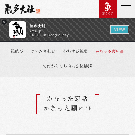
恋みくじ
×
氣多大社
VIEW
keta.jp
FREE - In Google Play
縁結び
ついたち結び
心むすび祈願
かなった願い事
失恋から立ち直った体験談
かなった恋話
かなった願い事