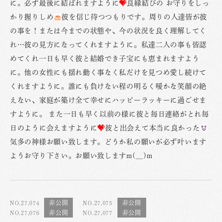
に。必ず最後に結ばれますように
良縁結びの お守りをしっ
かり握りしめ
彼を信じ待つつもりです。周りの人達皆が彼
の事を！または今までの状態や、今の状況を良く理解してく
れ…彼の見方になってくれますように。私達二人の事も皆認
めてくれ一日も早く彼と結婚でき子宝にも恵まれますよう
に。他の女性にも揺れ動く事なく私だけを見つめ愛し続けて
くれますように。誰にも負けない程の明るく暖かな笑顔の絶
えない、家庭が築け全て幸せにハッピーラッキーに過ごせま
すように。 また一日も早く以前の様に彼と毎日連絡がとれ毎
日のように会えますように
彼と出会えて本当に良かった
気多の神様お願い致します。どうか私の願いが必ず叶います
ようお守り下さい。お願い致しますm(__)m
NO.27,074
NO.27,075
NO.27,076
NO.27,077