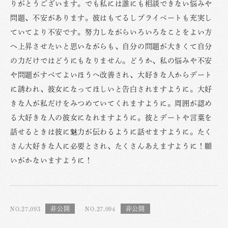
りがとうございます。でも私には誰にも相談できない悩みや
問題、不安があります。彼はもてるしプライベートも充実し
ていてより不安です。努力しながらいろいろなことをよい方
へ上昇させたいと思いながらも、自分の問題が大きくて自分
の力だけではどうにもなりません。どうか、私の悩みや不安
や問題がすべてよいほうへ改善され、大好きな人からデート
に誘われ、彼女になってほしいと告白されますように。大好
きな人が私だけをみつめていてくれますように。周囲が認め
る大好きな人の彼女になれますように。彼とデートや言葉を
話せるときは彼に魅力が伝わるように話せますように。たく
さん大好きな人に必要とされ、たくさんあえますように！願
いがかないますように！
NO.27,093
NO.27,094