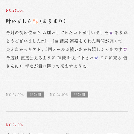
NO.27,004
叶いました
(まりまり)
今月の初め位から お願いしていたコトが叶いました
ありが
とうございましたm(_ _)m 結局 連絡をくれた時間が遅くて
会えなかったケド、3回メールが続いたから嬉しかったです
今度は 直接会えるように 神様 叶えて下さい
ここに来る 皆
さんにも 幸せが舞い降りて来ますように。
NO.27,005
NO.27,006
NO.27,007