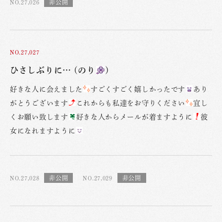
NO.27,026
NO.27,027
ひさしぶりに… (のり
)
好きな人に会えました
すごくすごく嬉しかったです
あり
がとうございます
これからも私達をお守りください
宜し
くお願い致します
好きな人からメールが着ますように
彼
女になれますように
NO.27,028
NO.27,029