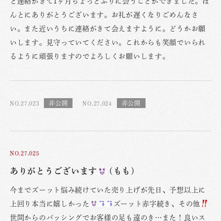
と連絡がきて1ヶ月ちょっとぶりに会うことができました。ほ
んとにありがとうございます。お礼が遅くなりごめんなさ
い。また近いうちに連絡がきて会えますように。どうかお願
いします。見守っていてください。これからも笑顔でいられ
るように頑張りますのでよろしくお願いします。
NO.27,023
NO.27,024
NO.27,025
ありがとうございます
(もも)
今までズーット悩み続けていた売り上げが先日、予想以上に
上回り本当に嬉しかった
ズーット赤字続き、その他
世間からのバッシングでお客様の足も遠のき…また！良いス