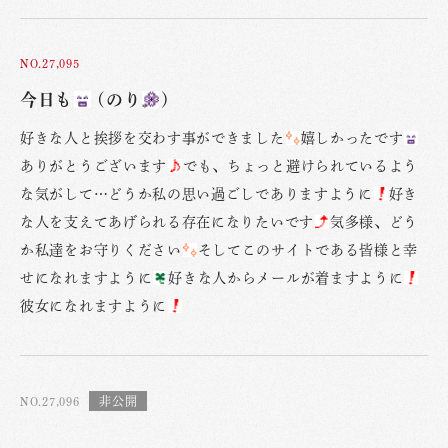
NO.27,095
今日も
(のり
)
好きな人と挨拶を交わす事ができました
嬉しかったです
ありがとうございます
でも、ちょっと避けられているよう
な気がして…どうか私の思い過ごしでありますように
好き
な人を支えてあげられる存在になりたいです
気多様、どう
か私達をお守りください
そしてこのサイトである皆様と幸
せになれますように
好きな人からメールが着ますように
彼女になれますように
NO.27,096