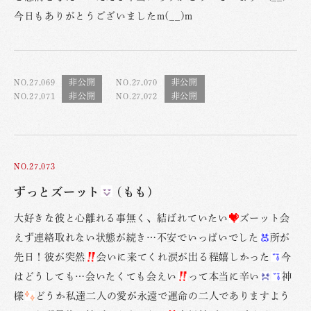
今日もありがとうございましたm(__)m
NO.27,069
NO.27,070
NO.27,071
NO.27,072
NO.27,073
ずっとズーット
(もも)
大好きな彼と心離れる事無く、結ばれていたい
ズーット会
えず連絡取れない状態が続き…不安でいっぱいでした
所が
先日！彼が突然
会いに来てくれ涙が出る程嬉しかった
今
はどうしても…会いたくても会えい
って本当に辛い
神
様
どうか私達二人の愛が永遠で運命の二人でありますよう