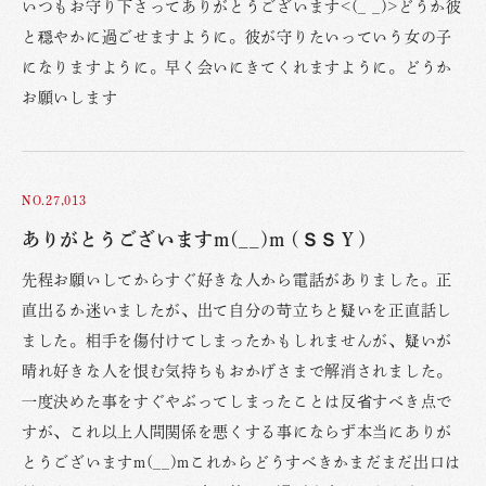
いつもお守り下さってありがとうございます<(_ _)>どうか彼
と穏やかに過ごせますように。彼が守りたいっていう女の子
になりますように。早く会いにきてくれますように。どうか
お願いします
NO.27,013
ありがとうございますm(__)m (ＳＳＹ)
先程お願いしてからすぐ好きな人から電話がありました。正
直出るか迷いましたが、出て自分の苛立ちと疑いを正直話し
ました。相手を傷付けてしまったかもしれませんが、疑いが
晴れ好きな人を恨む気持ちもおかげさまで解消されました。
一度決めた事をすぐやぶってしまったことは反省すべき点で
すが、これ以上人間関係を悪くする事にならず本当にありが
とうございますm(__)mこれからどうすべきかまだまだ出口は