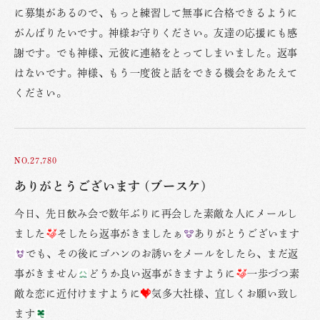
に募集があるので、もっと練習して無事に合格できるように
がんばりたいです。神様お守りください。友達の応援にも感
謝です。でも神様、元彼に連絡をとってしまいました。返事
はないです。神様、もう一度彼と話をできる機会をあたえて
ください。
NO.27,780
ありがとうございます (ブースケ)
今日、先日飲み会で数年ぶりに再会した素敵な人にメールし
ました
そしたら返事がきましたぁ
ありがとうございます
でも、その後にゴハンのお誘いをメールをしたら、まだ返
事がきません
どうか良い返事がきますように
一歩づつ素
敵な恋に近付けますように
気多大社様、宜しくお願い致し
ます