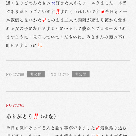
遅くなりごめんなさい
好きな人からメールきました。本当
にありがとうございます
すごくうれしいです
今日もメー
ル返信こないかな
このまま二人の距離が縮まり彼から愛さ
れる女の子になれますように…そして彼からプロポーズされ
ますように…見守っていてくださいね。みなさんの願い事も
叶いますように
NO.27,759
NO.27,760
NO.27,761
ありがとう
(はな)
今日も気になってる人と話す事ができました
最近落ち込む