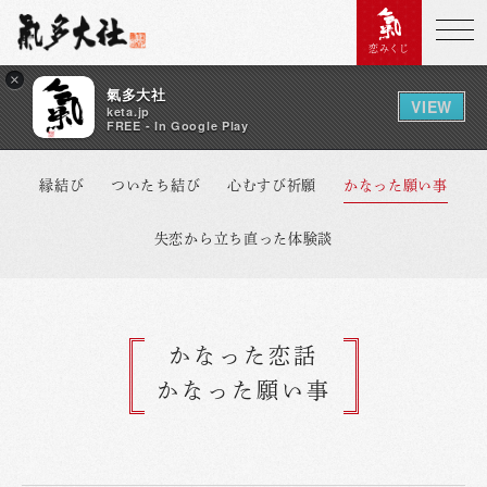
恋みくじ
×
氣多大社
VIEW
keta.jp
FREE - In Google Play
縁結び
ついたち結び
心むすび祈願
かなった願い事
失恋から立ち直った体験談
かなった恋話
かなった願い事