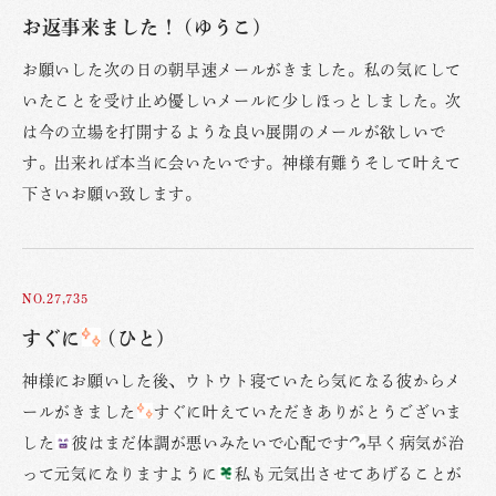
お返事来ました！ (ゆうこ)
お願いした次の日の朝早速メールがきました。私の気にして
いたことを受け止め優しいメールに少しほっとしました。次
は今の立場を打開するような良い展開のメールが欲しいで
す。出来れば本当に会いたいです。神様有難うそして叶えて
下さいお願い致します。
NO.27,735
すぐに
(ひと)
神様にお願いした後、ウトウト寝ていたら気になる彼からメ
ールがきました
すぐに叶えていただきありがとうございま
した
彼はまだ体調が悪いみたいで心配です
早く病気が治
って元気になりますように
私も元気出させてあげることが