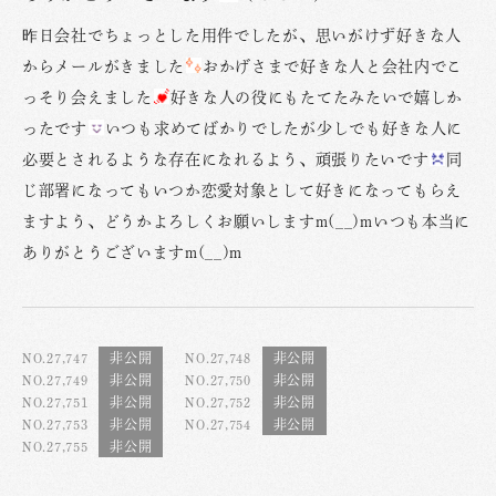
昨日会社でちょっとした用件でしたが、思いがけず好きな人
からメールがきました
おかげさまで好きな人と会社内でこ
っそり会えました
好きな人の役にもたてたみたいで嬉しか
ったです
いつも求めてばかりでしたが少しでも好きな人に
必要とされるような存在になれるよう、頑張りたいです
同
じ部署になってもいつか恋愛対象として好きになってもらえ
ますよう、どうかよろしくお願いしますm(__)mいつも本当に
ありがとうございますm(__)m
NO.27,747
NO.27,748
NO.27,749
NO.27,750
NO.27,751
NO.27,752
NO.27,753
NO.27,754
NO.27,755