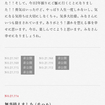
た！！そして、今日2年振りにご飯に行くことになりまし
た！！勇気はいったけど、やっぱり人生一度しかないし、気
になる気持ちは大切にしなくちゃ。気多大社様、みなさんに
いつも励まされています。ありがとう！誰かを想える事を幸
せに思います。今日、楽しんでこようと思います。みなさん
幸せになりましょうね。
NO.27,767
NO.27,768
NO.27,769
NO.27,770
NO.27,771
NO.27,772
NO.27,773
NO.27,774
無事終えました (チハル)