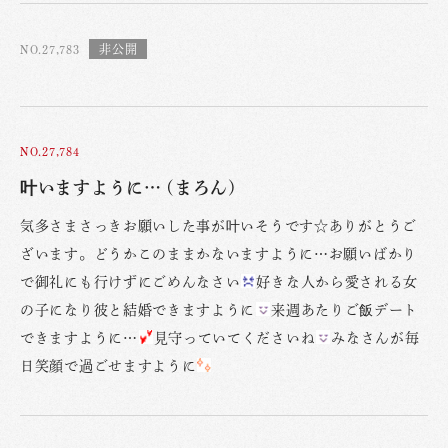
NO.27,783
NO.27,784
叶いますように… (まろん)
気多さまさっきお願いした事が叶いそうです☆ありがとうご
ざいます。どうかこのままかないますように…お願いばかり
で御礼にも行けずにごめんなさい
好きな人から愛される女
の子になり彼と結婚できますように
来週あたりご飯デート
できますように…
見守っていてくださいね
みなさんが毎
日笑顔で過ごせますように