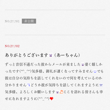
NO.27,781
NO.27,782
ありがとうございます
(あーちゃん)
ずっと音信不通だった彼からメールが来ました
凄く嬉しか
ったです(*^_^*)気多様、御礼が遅くなってすみません
でも
彼は自分の気持ちを話してくれないので何を考えているのか
分かりません
どうか彼が気持ちを話してくれますように
気多様、よろしくお願いします
ここを訪れる皆さんも幸
せになれますように(*^_^*)