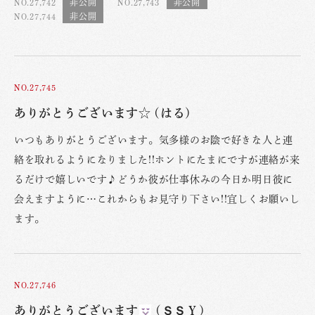
NO.27,742
NO.27,743
NO.27,744
NO.27,745
ありがとうございます☆ (はる)
いつもありがとうございます。気多様のお陰で好きな人と連
絡を取れるようになりました!!ホントにたまにですが連絡が来
るだけで嬉しいです♪どうか彼が仕事休みの今日か明日彼に
会えますように…これからもお見守り下さい!!宜しくお願いし
ます。
NO.27,746
ありがとうございます
(ＳＳＹ)