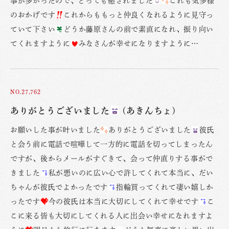
事が多かったので、とっても癒されました
これも気多様
のおかげです
これからももっと仲良くなれるように見守っ
ていて下さい
どうか藤原さんの前で素直になれ、振り向い
てくれますように
みなさんが幸せになりますように…
NO.27,762
ありがとうございました
(あきんちょ)
お願いした事が叶いました
ありがとうございました
彼氏
と会う前に電話で喧嘩して一方的に電話を切ってしまったん
ですが、後からメールがすぐきて、会って仲直りする事がで
きました
私が悪いのに広い心で許してくれて本当に、だい
ちゃんが彼氏でよかったです
指輪買ってくれて凄い嬉しか
ったです
今の彼氏は本当に大切にしてくれて幸せです
こ
こに来る皆も大切にしてくれる人に出会い幸せになれますよ