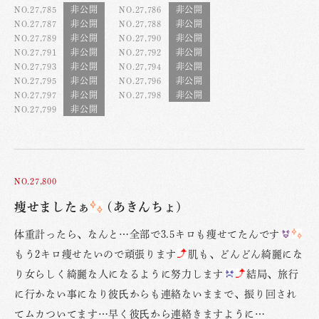
NO.27,785
NO.27,786
NO.27,787
NO.27,788
NO.27,789
NO.27,790
NO.27,791
NO.27,792
NO.27,793
NO.27,794
NO.27,795
NO.27,796
NO.27,797
NO.27,798
NO.27,799
NO.27,800
痩せましたぁ
(あきんちょ)
体重計ったら、なんと…全部で3.5キロも痩せてたんです
もう2キロ痩せたいので頑張ります
肌も、どんどん綺麗にな
り女らしく綺麗な人になるように努力します
結局、旅行
に行かない事になり彼氏からも連絡ないままで、振り回され
てムカついてます…早く彼氏から連絡きますように…