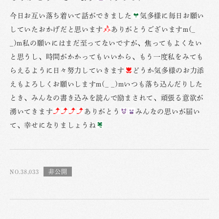
今日お互い落ち着いて話ができました
気多様に毎日お願い
していたおかげだと思います
ありがとうございますm(_
_)m私の願いにはまだ至ってないですが、焦ってもよくない
と思うし、時間がかかってもいいから、もう一度私をみても
らえるように日々努力していきます
どうか気多様のお力添
えもよろしくお願いしますm(_ _)mいつも落ち込んだりした
とき、みんなの書き込みを読んで励まされて、頑張る意欲が
湧いてきます
ありがとう
みんなの思いが届い
て、幸せになりましょうね
NO.38,033