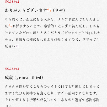
NO.38,042
ありがとうございます
(さや)
もう諦めていた気になる人から、メルアド教えてもらえまし
た
お祈りすることで、感情的にならずに済んだし、しかも
叶えていただいてほんとありがとうございますp(^-^)qこれか
らも、素敵な女性になれるよう頑張りますので、見守ってく
ださい
NO.38,043
成就 (grooveathird)
クヨクヨ悩む度にこちらのサイトで何度も祈願してしまって
ます！気分も気持ちも良くなり、すごい前向きになります。
そして何よりも祈願が成就します！ありがた過ぎて感謝感謝
です。