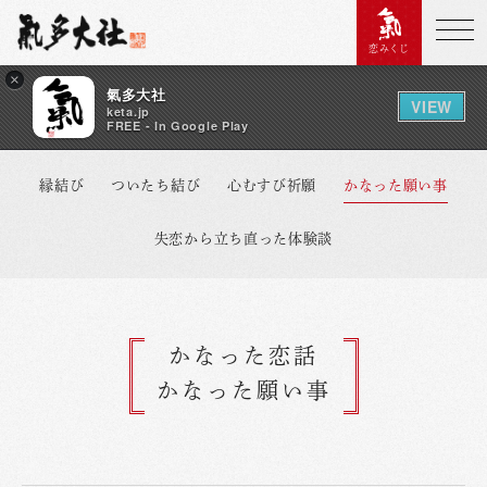
恋みくじ
×
氣多大社
VIEW
keta.jp
FREE - In Google Play
縁結び
ついたち結び
心むすび祈願
かなった願い事
失恋から立ち直った体験談
かなった恋話
かなった願い事