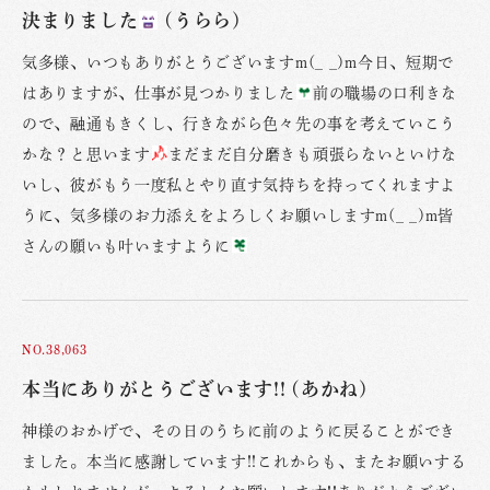
決まりました
(うらら)
気多様、いつもありがとうございますm(_ _)m今日、短期で
はありますが、仕事が見つかりました
前の職場の口利きな
ので、融通もきくし、行きながら色々先の事を考えていこう
かな？と思います
まだまだ自分磨きも頑張らないといけな
いし、彼がもう一度私とやり直す気持ちを持ってくれますよ
うに、気多様のお力添えをよろしくお願いしますm(_ _)m皆
さんの願いも叶いますように
NO.38,063
本当にありがとうございます!! (あかね)
神様のおかげで、その日のうちに前のように戻ることができ
ました。本当に感謝しています!!これからも、またお願いする