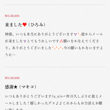
NO.38,005
来ました
(ひろみ)
神様、いつも本当にありがとうございます
彼からメール
が来ました
とてもうれしいです
願いをかなえてくださ
り、ありがとうございました
今の願いもかないますよ
うに…
NO.38,006
感謝★ (マキコ)
いつもありがとうございます(u_u)o〃昨日久しぶりに彼とメ
ールしました！嬉しかったデス♪♪これからもお力添えお願