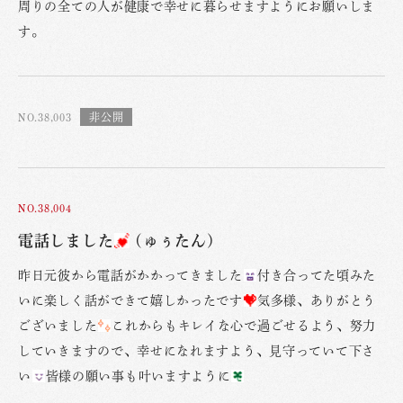
周りの全ての人が健康で幸せに暮らせますようにお願いしま
す。
NO.38,003
NO.38,004
電話しました
(ゅぅたん)
昨日元彼から電話がかかってきました
付き合ってた頃みた
いに楽しく話ができて嬉しかったです
気多様、ありがとう
ございました
これからもキレイな心で過ごせるよう、努力
していきますので、幸せになれますよう、見守っていて下さ
い
皆様の願い事も叶いますように