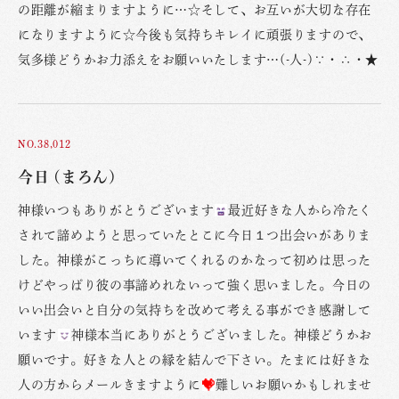
の距離が縮まりますように…☆そして、お互いが大切な存在
になりますように☆今後も気持ちキレイに頑張りますので、
気多様どうかお力添えをお願いいたします…(-人-)∵・∴・★
NO.38,012
今日 (まろん)
神様いつもありがとうございます
最近好きな人から冷たく
されて諦めようと思っていたとこに今日１つ出会いがありま
した。神様がこっちに導いてくれるのかなって初めは思った
けどやっぱり彼の事諦めれないって強く思いました。今日の
いい出会いと自分の気持ちを改めて考える事ができ感謝して
います
神様本当にありがとうございました。神様どうかお
願いです。好きな人との縁を結んで下さい。たまには好きな
人の方からメールきますように
難しいお願いかもしれませ