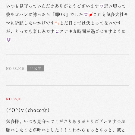
いつも見守っていただきありがとうございます
思い切って
彼をゴハンに誘ったら『即OK』でした
これも気多大社サ
マに祈願したおかげです
まだ日までは決まってないです
が、とっても楽しみです
ステキな時間が過ごせますように
NO.38,010
NO.38,011
(^O^)v (choco☆)
気多様、いつも見守ってくださりありがとうございます☆お
願いしたことが叶いました！！これからもっともっと、彼と