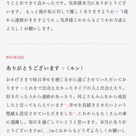
うことができて良かったです。気多様本当にありがとうござ
います。 もっと彼が私に対して優しくなりますように…
彼
から連絡がきますように
気多様これからもどうかお力添え
よろしくお願いします。
NO.38,021
ありがとうございます
(ルン)
おかげさまで毎日幸せを感じながら過ごさせていただいてお
ります
これまで出会えなかったタイプの人と出会えたり、
好きだった人から連絡があったり、何よりもみんなから成長
したと言ってもらえています
幸せを長続きさせたいという
壁紙も設定させていただきました
これからもたくさんの事
に感謝し、毎日を過ごしていこうと思います。本当にありが
とうございますm(_ _)mこれからもどうぞよろしくお願いし