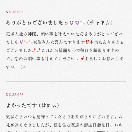
NO.38,025
ありがとぉございましたっ
(チャキ☆)
気多大社の神様、願い事を叶えていただきありがとぉござい
ました
家族みんな喜んでおります
本当にありがとぉ
ございました
これから綺麗な心で毎日を頑張りますの
で、恋のお願い事も叶えてください
よろしくお願いしま
す<(_ _)>
NO.38,026
よかったです (はにぃ)
気多さまいつも見守ってくださりありがとうございます。お
礼が遅くなりましたが、彼を含む友達の誕生日会な日、おか