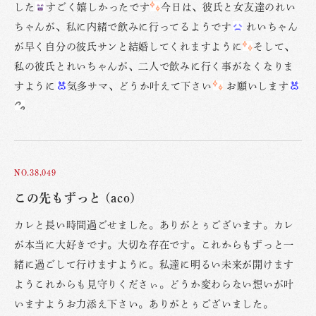
した
すごく嬉しかったです
今日は、彼氏と女友達のれい
ちゃんが、私に内緒で飲みに行ってるようです
れいちゃん
が早く自分の彼氏サンと結婚してくれますように
そして、
私の彼氏とれいちゃんが、二人で飲みに行く事がなくなりま
すように
気多サマ、どうか叶えて下さい
お願いします
NO.38,049
この先もずっと (aco)
カレと長い時間過ごせました。ありがとぅございます。カレ
が本当に大好きです。大切な存在です。これからもずっと一
緒に過ごして行けますように。私達に明るい未来が開けます
ようこれからも見守りくださぃ。どうか変わらない想いが叶
いますようお力添え下さい。ありがとぅございました。