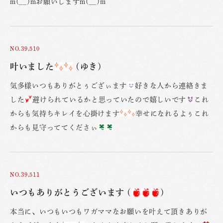
m(__)mお願いしますm(__)m
NO.39,510
叶いました
(ゆき)
気多様いつもありがとぅござぃます
好きな人から連絡きま
した
避けられているかと思っていたので嬉しいです
これ
からも気持ちキレイを心掛けます
幸せになれるよぅこれ
からも見守っててくださぃ
NO.39,511
いつもありがとうございます (
)
本当に、いつもいつもワガママなお願いを叶えて頂きありが