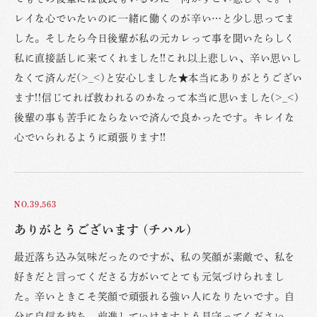
レイな心でいたいのに一緒に働くのが辛い…と少し思ってま
した。そしたら今日後輩が私の元カレって事を聞いたらしく
私に直接話しに来てくれました!!これ以上悲しい、辛い思いし
なくて済んだ(>_<)と安心しました★本当にありがとうござい
ます!!信じてれば救われるのかなって本当に思いました(>_<)
後輩の事も苦手にならないで済んで良かったです。キレイな
心でいられるように頑張ります!!
NO.39,563
ありがとうございます (チハル)
最近落ち込み気味だったのですが、私の笑顔が素敵で、私を
好きだと言ってくださる方がいてとても元気づけられまし
た。辛いときこそ笑顔で頑張れる強い人になりたいです。自
分に自信を持ち、前進していけますよう見守ってください。