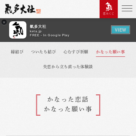
恋みくじ
×
氣多大社
VIEW
keta.jp
FREE - In Google Play
縁結び
ついたち結び
心むすび祈願
かなった願い事
失恋から立ち直った体験談
かなった恋話
かなった願い事