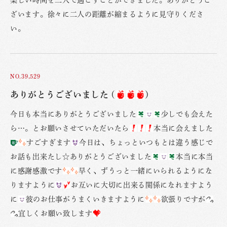
楽しい時間を二人で過ごすことができました。ありがとうご
ざいます。徐々に二人の距離が縮まるように見守りくださ
い。
NO.39,529
ありがとうございました (
)
今日も本当にありがとうございました
少しでも会えた
ら…。とお願いさせていただいたら
本当に会えました
すごすぎます
今日は、ちょっといつもとは違う感じで
お話も出来たし☆ありがとうございました
本当に本当
に感謝感激です
早く、ずうっと一緒にいられるようにな
りますように
お互いに大切に出来る関係になれますよう
に
彼のお仕事がうまくいきますように
欲張りですが
宜しくお願い致します