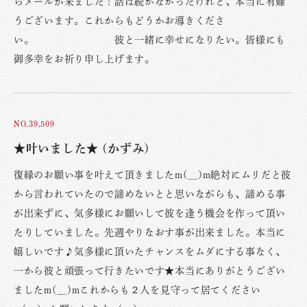
らメールが来ました！話は続かなかったけれど、本当に有難
うございます。これからもどうかお導きくださ
い。 彼と一緒に幸せになりたい。皆様にも
御多幸をお祈り申し上げます。
NO.39,509
★叶いました★ (かずみ)
復縁のお願い事を叶えて頂きましたm(__)m絶対にムリだと彼
から言われていたので諦めないとと思いながらも、諦める事
が出来ずに、気多様にお願いして彼を逢う機会を作って頂い
たりしていました。先週やりなおす事が出来ました。本当に
嬉しいです♪気多様に頂いたチャンスをムダにする事なく、
一から彼と頑張って行きたいです★本当にありがとうござい
ましたm(__)mこれからも２人を見守って居てください