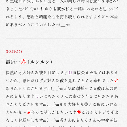
の土曜日に久しぶりに彼と二人の楽しい時間を過ごす事がで
きましたo(^-^)oこれからも彼が私と一緒にいたいと思ってく
れるよう、感謝と綺麗な心を持ち続けられますように…本当
にありがとうございましたm(__)m
NO.39,558
最近…
(ルンルン)
偶然にも大好きな彼を目にします
直接会えた訳ではありま
せんが、思いがけず大好きな彼を見れてとても幸せでした
ありがとうございますm(_ _)m元気に頑張ってる彼は私の励
みにもなります
いつもたくさんの幸せを与えていただきあ
りがとうございますm(_ _)mまた大好きな彼とご飯にいける
といいな…
会って話しがしたいです
これからもどうぞよ
ろしくお願いしますm(_ _)m皆さんにもたくさんの幸せが訪