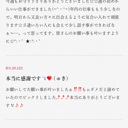
今週もお守り下さりありがとうございました☆☆週の初めか
らいい仕事ができました(=^・^=)年内の仕事ももう少しなの
で、明日から又良い方々に出会えるように気合い入れて頑張
ります☆彡逢いたい人にも会えて少し話す事ができればな
ぁ〜…。って思ってます。皆さんのお願い事も叶いますよう
に☆*:・°★:*:・°
NO.39,522
本当に感謝です
(ゅき)
お願いしてた願い事が叶いましたぁ
もぉダメだと諦めて
いたのでビックリしました
本当にありがとうございま
す