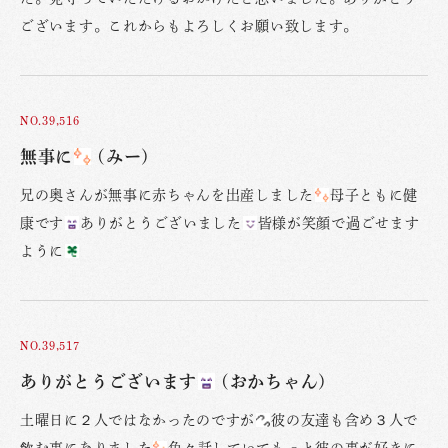
ございます。これからもよろしくお願い致します。
NO.39,516
無事に
(みー)
兄の奥さんが無事に赤ちゃんを出産しました
母子ともに健
康です
ありがとうございました
皆様が笑顔で過ごせます
ように
NO.39,517
ありがとうございます
(おかちゃん)
土曜日に２人ではなかったのですが
彼の友達も含め３人で