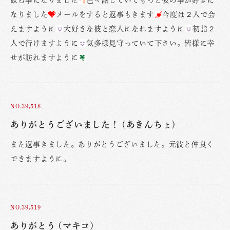
飲む事になりました
色々話していてもっと彼の事が好きに
なりました
メールをすると返事もきます
今度は２人で会
えますように
大好きな彼と恋人になれますように
初詣２
人で行けますように
気多様見守っていて下さい。皆様に幸
せが訪れますように
NO.39,518
ありがとうございました！ (あきんちょ)
また返事きました。ありがとうございました。元彼と仲良く
できますように。
NO.39,519
ありがとう (マキコ)