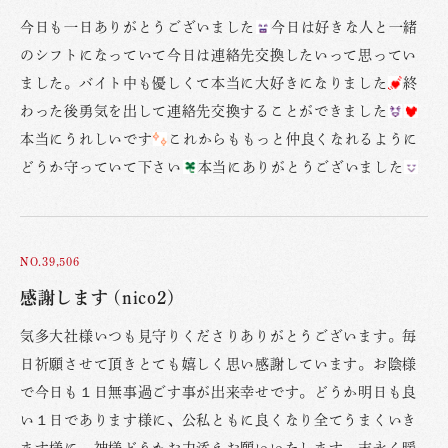
今日も一日ありがとうございました
今日は好きな人と一緒
のシフトになっていて今日は連絡先交換したいって思ってい
ました。バイト中も優しくて本当に大好きになりました
終
わった後勇気を出して連絡先交換することができました
本当にうれしいです
これからももっと仲良くなれるように
どうか守っていて下さい
本当にありがとうございました
NO.39,506
感謝します (nico2)
気多大社様いつも見守りくださりありがとうございます。毎
日祈願させて頂きとても嬉しく思い感謝しています。お陰様
で今日も１日無事過ごす事が出来幸せです。どうか明日も良
い１日であります様に、公私ともに良くなり全てうまくいき