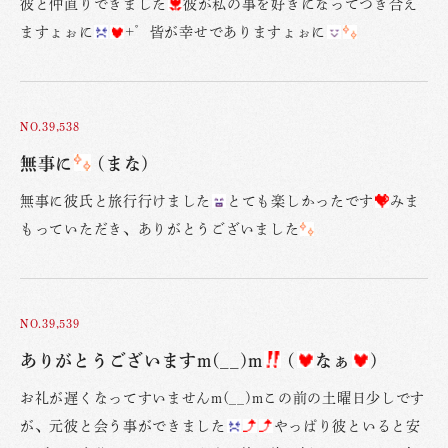
彼と仲直りできました
彼が私の事を好きになってつき合え
ますょぉに
+゜皆が幸せでありますょぉに
NO.39,538
無事に
(まな)
無事に彼氏と旅行行けました
とても楽しかったです
みま
もっていただき、ありがとうございました
NO.39,539
ありがとうございますm(__)m
(
なぁ
)
お礼が遅くなってすいませんm(__)mこの前の土曜日少しです
が、元彼と会う事ができました
やっぱり彼といると安