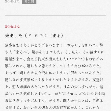
NO.65,271
NO.65,272
来ました（ ≧ ∇ ≦ ） (まぁ)
氣多さま！ありがとうございます！！おみくじを引いて、待
ち人「来るべし 驚事あり」でした。そしたら、その後すぐに
電話が来て、会える約束が出来ました(＊^∀^＊)ものすごい
嬉しいのに、嬉しさを隠そうとしてしまう自分がいるけど、
やっぱり嬉しさは以心伝心かのように、伝わっていたけど、
隠しきれず笑顔が止まりませんでした♪♪まだまだ、友達以
上、恋人未満のあたしたちだけど、ほんの少しずつでも、進
歩している気がします☆*:.。. o(≧▽≦)o .。.:*☆このまま順
調にワガママを言わずに、だけど、聞きたいことは、自然体
で聞けて、お互いが大切な大切な存在にかわり、これから