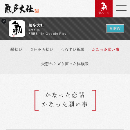
恋みくじ
×
氣多大社
VIEW
keta.jp
FREE - In Google Play
縁結び
ついたち結び
心むすび祈願
かなった願い事
失恋から立ち直った体験談
かなった恋話
かなった願い事