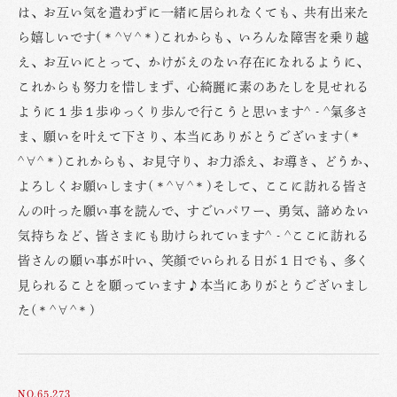
は、お互い気を遣わずに一緒に居られなくても、共有出来た
ら嬉しいです(＊^∀^＊)これからも、いろんな障害を乗り越
え、お互いにとって、かけがえのない存在になれるように、
これからも努力を惜しまず、心綺麗に素のあたしを見せれる
ように１歩１歩ゆっくり歩んで行こうと思います^ - ^氣多さ
ま、願いを叶えて下さり、本当にありがとうございます(＊
^∀^＊)これからも、お見守り、お力添え、お導き、どうか、
よろしくお願いします(＊^∀^＊)そして、ここに訪れる皆さ
んの叶った願い事を読んで、すごいパワー、勇気、諦めない
気持ちなど、皆さまにも助けられています^ - ^ここに訪れる
皆さんの願い事が叶い、笑顔でいられる日が１日でも、多く
見られることを願っています♪本当にありがとうございまし
た(＊^∀^＊)
NO.65,273