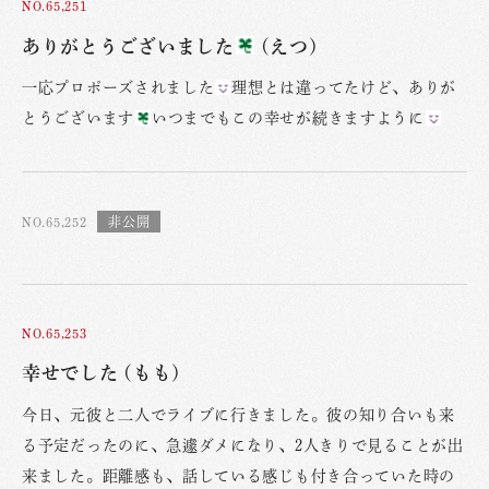
NO.65,251
ありがとうございました
(えつ)
一応プロポーズされました
理想とは違ってたけど、ありが
とうございます
いつまでもこの幸せが続きますように
NO.65,252
NO.65,253
幸せでした (もも)
今日、元彼と二人でライブに行きました。彼の知り合いも来
る予定だったのに、急遽ダメになり、2人きりで見ることが出
来ました。距離感も、話している感じも付き合っていた時の