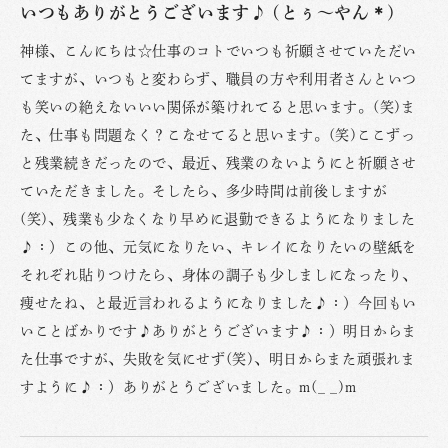
いつもありがとうございます♪ (とぅ〜やん＊)
神様、こんにちは☆仕事のコトでいつも祈願させていただい
てますが、いつもと変わらず、職員の方や利用者さんといつ
も笑いの絶えないいい関係が築けれてると思います。(笑)ま
た、仕事も問題なく？こなせてると思います。(笑)ここずっ
と残業続きだったので、最近、残業のないようにと祈願させ
ていただきました。そしたら、多少時間は前後しますが
(笑)、残業も少なくなり早めに退勤できるようになりました
♪：）この他、元気になりたい、キレイになりたいの壁紙を
それぞれ貼りつけたら、身体の調子も少しましになったり、
痩せたね、と最近言われるようになりました♪：）今回もい
いことばかりです♪ありがとうございます♪：）明日からま
た仕事ですが、失敗を気にせず(笑)、明日からまた頑張れま
すように♪：）ありがとうございました。m(_ _)m