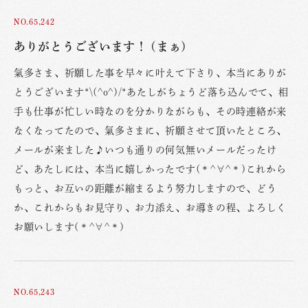
NO.65,242
ありがとうございます！ (まぁ)
氣多さま、祈願した事を早々に叶えて下さり、本当にありが
とうございます*\(^o^)/*あたしがちょうど落ち込んでて、相
手も仕事が忙しい時なのを分かりながらも、その時連絡が来
なくなってたので、氣多さまに、祈願させて頂いたところ、
メールが来ました♪いつも通りの何気無いメールだったけ
ど、あたしには、本当に嬉しかったです(＊^∀^＊)これから
もっと、お互いの距離が縮まるよう努力しますので、どう
か、これからもお見守り、お力添え、お導きの程、よろしく
お願いします(＊^∀^＊)
NO.65,243