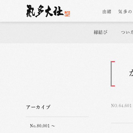
由緒
気多
縁結び
つい
NO.64,601
アーカイブ
No.80,001 ～