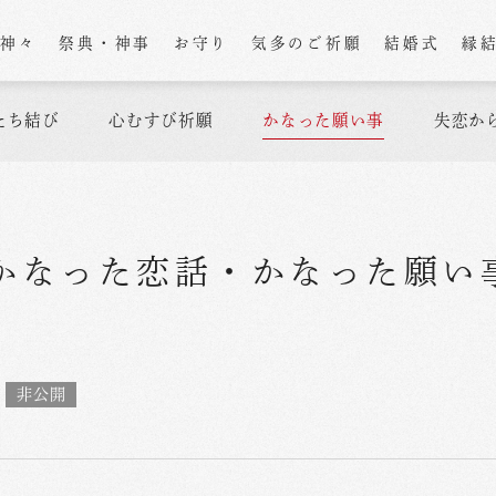
の神々
祭典・神事
お守り
気多のご祈願
結婚式
縁
たち結び
心むすび祈願
かなった願い事
失恋か
かなった恋話
・
かなった願い