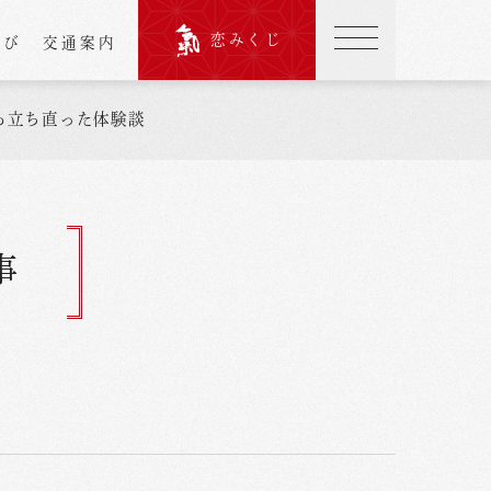
恋みくじ
結び
交通案内
ら立ち直った体験談
事