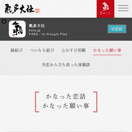
恋みくじ
×
氣多大社
VIEW
keta.jp
FREE - In Google Play
縁結び
ついたち結び
心むすび祈願
かなった願い事
失恋から立ち直った体験談
かなった恋話
かなった願い事