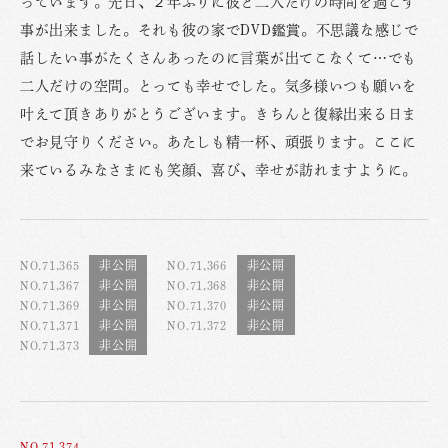
っています。先日、２年ぶりに彼と二人だけの時間を過ごす
事が出来ました。それも彼の家でDVD鑑賞。不思議な感じで
話したい事がたくさんあったのに言葉が出てこなくて…でも
二人だけの空間。とっても幸せでした。気多様いつも願いを
叶えて頂きありがとうございます。きちんと復縁出来る日ま
でお見守りください。あたしも精一杯、頑張ります。ここに
来ているみなさまにも笑顔、喜び、幸せが訪れますように。
NO.71,365
NO.71,366
NO.71,367
NO.71,368
NO.71,369
NO.71,370
NO.71,371
NO.71,372
NO.71,373
NO.71,374