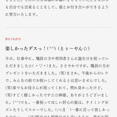
も自分でも出来ることをして、彼とお付き合いができるよう
に努力いたします。
NO.70,875
楽しかったデスっ！(^^) (とぅ〜やん☆)
今日、仕事中に、職員の方や利用者さんに誕生日を祝ってい
ただきました☆( 〃▽〃)また、ささやかですが、職員の方が
プレゼントをいただきました。(笑)まさか、午後からのレク
で、みんなの前でお祝いしてくれるとは思いませんでした。
(笑)家でもお母さんが祝ってくれて、照れ臭かったけど、
(笑)すごく嬉しかったです☆☆神様、ありがとうございまし
た。(^^)でも、一番祝ってほしい肝心の彼は、タイミングが
ズレたりしてスルーでした。(;つД｀)一番に言って欲しかっ
たのに…。。(泣)明日でも明後日でも近いうちに、彼がお祝