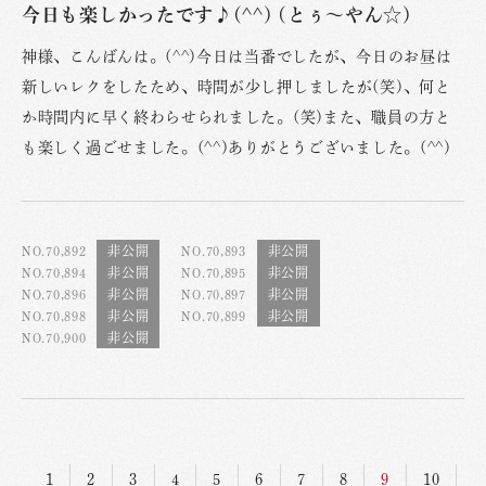
今日も楽しかったです♪(^^) (とぅ〜やん☆)
神様、こんばんは。(^^)今日は当番でしたが、今日のお昼は
新しいレクをしたため、時間が少し押しましたが(笑)、何と
か時間内に早く終わらせられました。(笑)また、職員の方と
も楽しく過ごせました。(^^)ありがとうございました。(^^)
NO.70,892
NO.70,893
NO.70,894
NO.70,895
NO.70,896
NO.70,897
NO.70,898
NO.70,899
NO.70,900
1
2
3
4
5
6
7
8
9
10