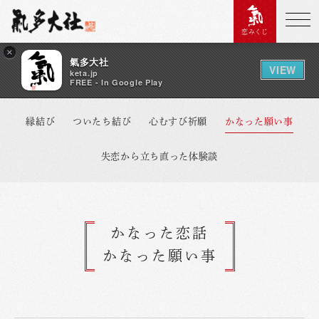
恋みくじ
×
氣多大社
VIEW
keta.jp
FREE - In Google Play
縁結び
ついたち結び
心むすび祈願
かなった願い事
失恋から立ち直った体験談
かなった恋話
かなった願い事