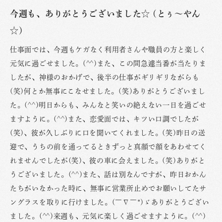
今週も、ありがとうございました☆ (とぅ〜やん
☆)
仕事面では、今週もケガなく利用者さんや職員の方と楽しく
元気に過ごせました。(^^)また、この間急遽当番が当たりま
したが、神様のおかげで、後半の仕事がギリギリながらも
(笑)何とか無事にこなせました。(笑)ありがとうございまし
た。(^^)明日からも、みんなと笑いの絶えない一日を過ごせ
ますように。(^^)また、恋愛面では、キツい口調でしたが
(笑)、彼が久しぶりに口を聞いてくれました。(笑)昨日の送
迎で、うちの前を通ってるときずっと真顔で顔をあわせてく
れませんでしたが(笑)、彼の車に会えました。(笑)ありがと
うございました。(^^)また、話は別なんですが、昨日おかん
たちがいなかった時に、無事に営業所止めでお願いしてたサ
ングラスを取りに行けました。(￣∇￣*)ゞありがとうござい
ました。(^^)来週も、元気に楽しく過ごせますように。(^^)