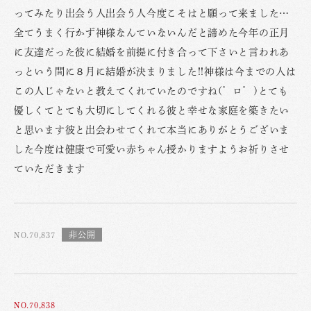
ってみたり出会う人出会う人今度こそはと願って来ました…
全てうまく行かず神様なんていないんだと諦めた今年の正月
に友達だった彼に結婚を前提に付き合って下さいと言われあ
っという間に８月に結婚が決まりました!!神様は今までの人は
この人じゃないと教えてくれていたのですね(゜ロ゜)とても
優しくてとても大切にしてくれる彼と幸せな家庭を築きたい
と思います彼と出会わせてくれて本当にありがとうございま
した今度は健康で可愛い赤ちゃん授かりますようお祈りさせ
ていただきます
NO.70,837
NO.70,838