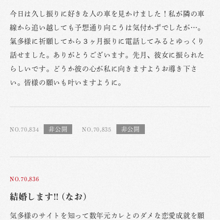
今日は久し振りに好きな人の車を見かけました！私が隣の車
線から追い越しても予想通り向こうは気付かずでしたが…。
氣多様に祈願してから３ヶ月振りに電話してみるとゆっくり
話せました。ありがとうございます。先月、彼女に振られた
らしいです。どうか彼の心が私に向きますようお導き下さ
い。皆様の願いも叶いますように。
NO.70,834
NO.70,835
NO.70,836
結婚します!! (なお)
気多様のサイトを知って数年元カレとのダメな恋愛成就を願