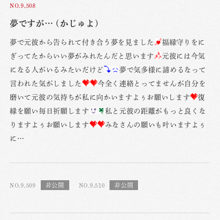
NO.9,508
夢ですが… (かじゅよ)
夢で元彼から告られて付き合う夢を見ました
福縁守りをに
ぎってたからいい夢がみれたんだと思います
元彼には今気
になる人がいるみたいだけど
夢で気多様に諦めるなって
言われた気がしました
今全く連絡とってませんが自分を
磨いて元彼の気持ちが私に向かいますよぅお願いします
復
縁を願い毎日祈願します
私と元彼の距離がもっと良くな
りますよぅお願いします
みなさんの願いも叶いますよぅ
に…
NO.9,509
NO.9,510