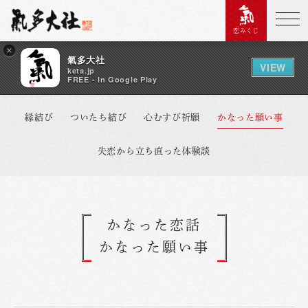
恋みくじ
×
氣多大社
VIEW
keta.jp
FREE - In Google Play
縁結び
ついたち結び
心むすび祈願
かなった願い事
失恋から立ち直った体験談
かなった恋話
かなった願い事