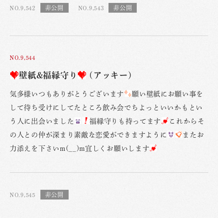
NO.9,542
NO.9,543
NO.9,544
壁紙&福縁守り
(アッキー)
気多様いつもありがとうございます
願い壁紙にお願い事を
して待ち受けにしてたところ飲み会でちよっといいかもとい
う人に出会いました
福縁守りも持ってます
これからそ
の人との仲が深まり素敵な恋愛ができますように
またお
力添えを下さいm(__)m宜しくお願いします
NO.9,545