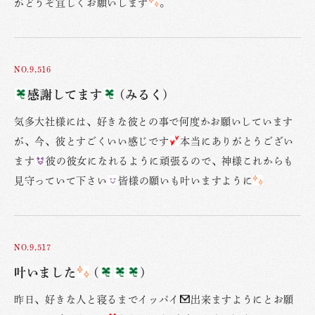
がどうぞ宜しくお願いします
。
NO.9,516
感謝してます
(みるく)
気多大社様には、好きな彼との事で何度かお願いしています
が、今、彼とすごくいい感じです
本当にありがとうござい
ます
彼の彼女になれるように頑張るので、神様これからも
見守っていて下さい
皆様の願いも叶いますように
NO.9,517
叶いました
(
)
昨日、好きな人と寝るまでイッパイ
出来ますようにとお願