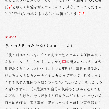
あると思うけど見守ってあげてください
私自身も大切な彼
氏
とゆっくり愛を育んでいくので、見守っていてください
＼(*^▽^*)/これからもよろしくお願いします
NO.9,524
ちょっと叶ったかな? (иано♪)
元彼と別れてからも、今だに好きで別れてからも何回か会っ
たりメールしたりしてました。でも
が出来たからメールが
出来なくなりました(>-<;)↓↓でも年明けに毎日ゎ出来ない
けどちょっとならメールイイょ★☆って言ってくれました♪
これも氣多大社様のお陰なのかな?って思います。ありがとう
ございますm(_ _)m最近まで自分の気持ちが分からなくてし
んどかったけど、やっぱりまだ好きなんだょねって自分の気
持ちに再確認出来る事が出来ました☆また嬉しい事が起こり