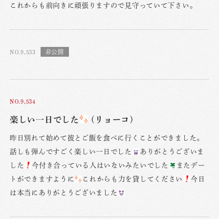
これからも前向きに頑張りますので見守っていて下さい。
NO.9,533
NO.9,534
楽しい一日でした
(リョーコ)
昨日別れて始めて彼とご飯を食べに行くことができました。
話しも弾んですごく楽しい一日でした
ありがとうございま
した
今付き合っている人はいないみたいでした
またデー
トができますように
これからも力を貸してください
今日
は本当にありがとうございました