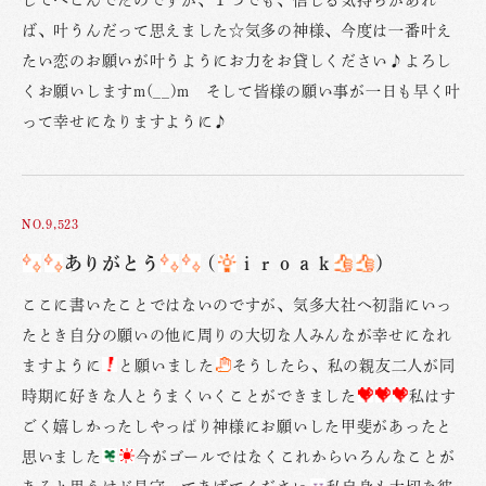
ば、叶うんだって思えました☆気多の神様、今度は一番叶え
たい恋のお願いが叶うようにお力をお貸しください♪よろし
くお願いしますm(__)m そして皆様の願い事が一日も早く叶
って幸せになりますように♪
NO.9,523
ありがとう
(
ｉｒｏａｋ
)
ここに書いたことではないのですが、気多大社へ初詣にいっ
たとき自分の願いの他に周りの大切な人みんなが幸せになれ
ますように
と願いました
そうしたら、私の親友二人が同
時期に好きな人とうまくいくことができました
私はす
ごく嬉しかったしやっぱり神様にお願いした甲斐があったと
思いました
今がゴールではなくこれからいろんなことが