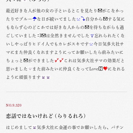
最近好きな人が他の女の子といるとこを見たり
がこなかっ
たりでブルー
な日が続いてました
自分から
する気に
もならず心のどこかでは好きな人からの
を待ちながらも過
ごしていました
は全然きませんでした
忘れられたくな
いしやっばりヒドイ人でもカレがスキです
今日気多大社サ
マにまた仲良くなれますようにってお願いしたら前みたいに
ちょっと
ができました
これは気多大社サマの効果だと
思いました
また前みたいに仲良くなってLove
になれる
ように頑張ります
NO.9,520
恋話ではないけれど (らりるれろ)
はじめまして
気多大社に金運の事でお願いしたら、パチン