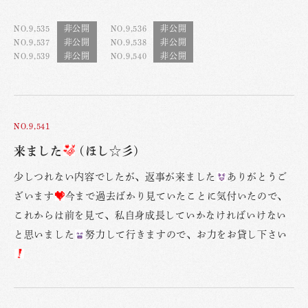
NO.9,535
NO.9,536
NO.9,537
NO.9,538
NO.9,539
NO.9,540
NO.9,541
来ました
(ほし☆彡)
少しつれない内容でしたが、返事が来ました
ありがとうご
ざいます
今まで過去ばかり見ていたことに気付いたので、
これからは前を見て、私自身成長していかなければいけない
と思いました
努力して行きますので、お力をお貸し下さい