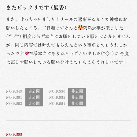
またビックリです (展香)
また、叶っちゃいました！メールの返事がこなくて神様にお
願いしたところ、二日経ってなんと
突然返事が来ました
(*''o''*) 相変わらず本当にお願いしている願いはかないません
が、同じ内容では叶えてもらえたという事がとてもうれしか
ったです
神様本当にありがとうございました(''◇'')ゞ 今度
は毎日お願いしている願いを叶えてもらえたうれしいです！
NO.9,549
NO.9,550
NO.9,551
NO.9,552
NO.9,553
NO.9,554
NO.9,555