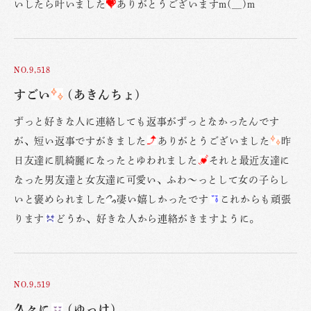
いしたら叶いました
ありがとうございますm(__)m
NO.9,518
すごい
(あきんちょ)
ずっと好きな人に連絡しても返事がずっとなかったんです
が、短い返事ですがきました
ありがとうございました
昨
日友達に肌綺麗になったとゆわれました
それと最近友達に
なった男友達と女友達に可愛い、ふわ〜っとして女の子らし
いと褒められました
凄い嬉しかったです
これからも頑張
ります
どうか、好きな人から連絡がきますように。
NO.9,519
久々に
(ゆっけ)