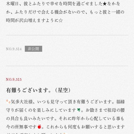
木曜日、彼とふたりで幸せな時間を過ごせました★なかな
か、ふたりだけで会える機会がないので、もっと彼と一緒の
時間が沢山増えますように☆
NO.9,514
NO.9,515
有難うございます。 (星空)
気多大社様、いつも見守って頂き有難うございます。福縁
守りが届くのを楽しみにしています
。お陰さまで祖母の腰
の具合も良いみたいです。それに昨年から心配している事も
今の所無事です
。これからも何度もお願いすると思います