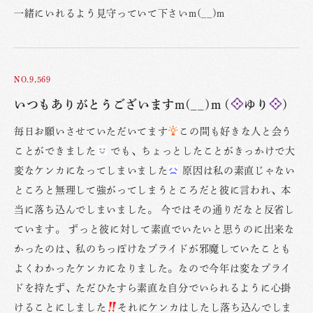
一緒にいれるよう見守っていて下さいm(__)m
NO.9,569
いつもありがとうございますm(__)m (
ゆり
)
毎日お願いさせていただいてます
この間も好きな人と会う
ことができました
でも、ちょっとしたことがきっかけで大
変なケンカになってしまいました
原因は私の素直じゃない
ところと無理して強がってしまうところだと彼に言われ、本
当に落ち込んでしまいました。 今ではその通りだなと反省し
ています。 ずっと彼に対して素直でいたいと思うのに出来な
かったのは、私のちっぽけなプライドが邪魔していたことも
よくわかったケンカになりました。なので今年は変なプライ
ドを持たず、ただひたすら素直な自分でいられるように心掛
けることにしました
それにケンカはしたし落ち込んでしま