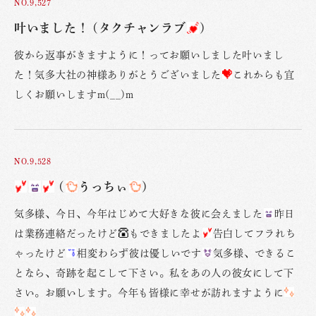
NO.9,527
叶いました！ (タクチャンラブ
)
彼から返事がきますように！ってお願いしました叶いまし
た！気多大社の神様ありがとうございました
これからも宜
しくお願いしますm(__)m
NO.9,528
(
うっちぃ
)
気多様、今日、今年はじめて大好きな彼に会えました
昨日
は業務連絡だったけど
もできましたよ
告白してフラれち
ゃったけど
相変わらず彼は優しいです
気多様、できるこ
となら、奇跡を起こして下さい。私をあの人の彼女にして下
さい。お願いします。今年も皆様に幸せが訪れますように