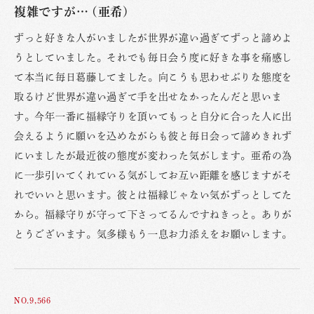
複雑ですが… (亜希)
ずっと好きな人がいましたが世界が違い過ぎてずっと諦めよ
うとしていました。それでも毎日会う度に好きな事を痛感し
て本当に毎日葛藤してました。向こうも思わせぶりな態度を
取るけど世界が違い過ぎて手を出せなかったんだと思いま
す。今年一番に福縁守りを頂いてもっと自分に合った人に出
会えるように願いを込めながらも彼と毎日会って諦めきれず
にいましたが最近彼の態度が変わった気がします。亜希の為
に一歩引いてくれている気がしてお互い距離を感じますがそ
れでいいと思います。彼とは福縁じゃない気がずっとしてた
から。福縁守りが守って下さってるんですねきっと。ありが
とうございます。気多様もう一息お力添えをお願いします。
NO.9,566