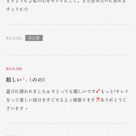
ますょうに♪私の心をキレイにして、また昔みたいに戻れま
すょうに☆
NO.9,525
NO.9,526
嬉しい
(のの)
遊びに誘われましたぁ
とっても嬉しいです
もっと?キレイ
なって楽しい毎日をすごせるよぅ頑張ります
ありがとうご
ざいます