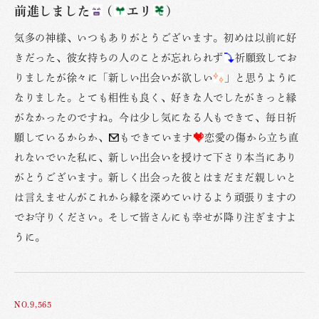
前進しました
(
エリ
)
気多の神様、いつもありがとうございます。初めは以前に好
きだった、彼女持ちの人のことが忘れられず
祈願致してお
りましたが徐々に「新しい出会いが欲しい
」と思うように
なりました。とても相性も良く、好きな人でしたがきっと縁
がなかったのですね。今は少し気になる人もできて、毎日祈
願しているからか、
もできています
恋愛の傷から立ち直
れないでいた私に、新しい出会いを授けて下さり本当にあり
がとうございます。新しく出会った彼とはまだまだ親しいと
は言えませんがこれから縁を深めていけるよう頑張りますの
でお守りください。そして皆さんにも幸せが降り注ぎますよ
うに。
NO.9,565