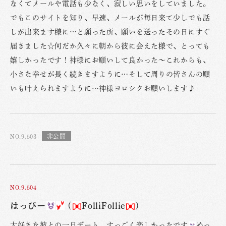
なくてメールや電話も少なく、寂しい思いをしていました。
でもこのサイトを知り、早速、メールが毎日来て少しでも話
しが出来ます様に…と願った所、願いを送ったその日にすぐ
届きました☆何だか久々に朝から彼に会えた様で、とっても
嬉しかったです！神様にお願いして良かった〜これからも、
小さな幸せが長く続きますように…そして周りの皆さんの願
いも叶えられますように…神様ヨロシクお願いします♪
NO.9,503
NO.9,504
はっぴー
(
FolliFollie
)
大好きな彼との一日デート、すっごく楽しかったです
めっ