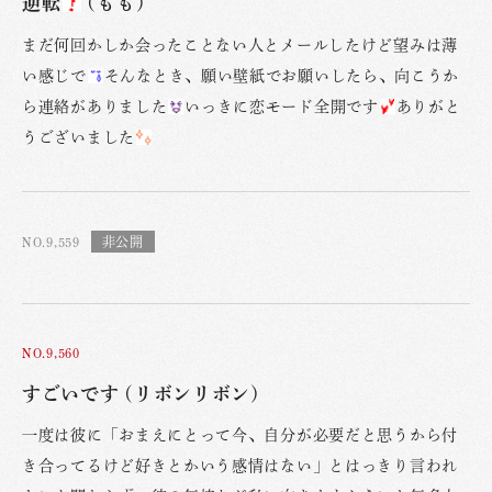
逆転
(もも)
まだ何回かしか会ったことない人とメールしたけど望みは薄
い感じで
そんなとき、願い壁紙でお願いしたら、向こうか
ら連絡がありました
いっきに恋モード全開です
ありがと
うございました
NO.9,559
NO.9,560
すごいです (リボンリボン)
一度は彼に「おまえにとって今、自分が必要だと思うから付
き合ってるけど好きとかいう感情はない」とはっきり言われ