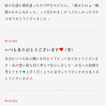
妹の友達に偶然逢ったので声をかけたら、「痩せたね
一瞬
誰かわかんなかった」って言われました
うれしかったです
ありがとうございました
NO.9,563
いつもありがとうございます
(幸)
本当にいつも私の願いを叶えて下さってありがとうございま
す
私の想い彼も同じ考えで安心しました
お互いに結婚を
考えてます
上手く行くように見守って下さいませ
ありが
とうございます
NO.9,564