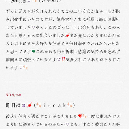
一歩前進
(きゃん?)
ずっと元カレが忘れられなくてこの二年
なかなか一歩が踏
み出せずにいたのですが、気多大社さまに祈願し毎日お願い
していました
やっとこのごろはイイ出会いもあり、この人
ならと思える人に出会いました
まだ先はわかりませんが元
カレ以上にまた大好きな彼ができ毎日幸せでいれたらいいな
と思ってます
これからも毎日祈願し感謝の気持ちを忘れず
前向きに頑張っていきます
気多大社さまありがとうござ
います
NO.9,750
昨日は
(
ｉｒｏａｋ
)
彼氏と仲良く過ごすことができました
一度は別れたけど
より絆は深まっているのかな…
でも、すごく彼のことが好