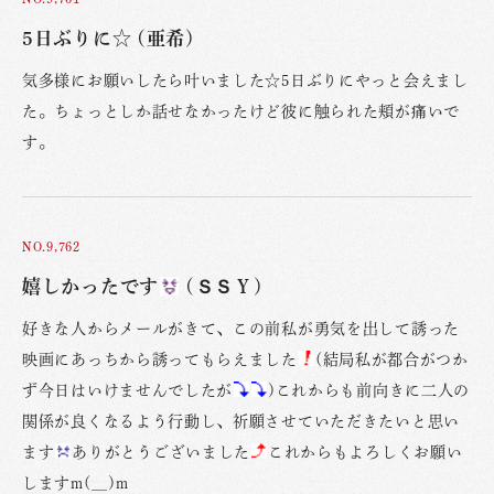
5日ぶりに☆ (亜希)
気多様にお願いしたら叶いました☆5日ぶりにやっと会えまし
た。ちょっとしか話せなかったけど彼に触られた頬が痛いで
す。
NO.9,762
嬉しかったです
(ＳＳＹ)
好きな人からメールがきて、この前私が勇気を出して誘った
映画にあっちから誘ってもらえました
(結局私が都合がつか
ず今日はいけませんでしたが
)これからも前向きに二人の
関係が良くなるよう行動し、祈願させていただきたいと思い
ます
ありがとうございました
これからもよろしくお願い
しますm(__)m