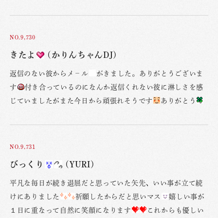
NO.9,730
きたよ
(かりんちゃんDJ)
返信のない彼からメ−ル
がきました。ありがとうございま
す
付き合っているのになんか返信くれない彼に淋しさを感
じていましたがまた今日から頑張れそうです
ありがとう
NO.9,731
びっくり
(YURI)
平凡な毎日が続き退屈だと思っていた矢先、いい事が立て続
けにありました
祈願したからだと思いマス
嬉しい事が
１日に重なって自然に笑顔になります
これからも優しい