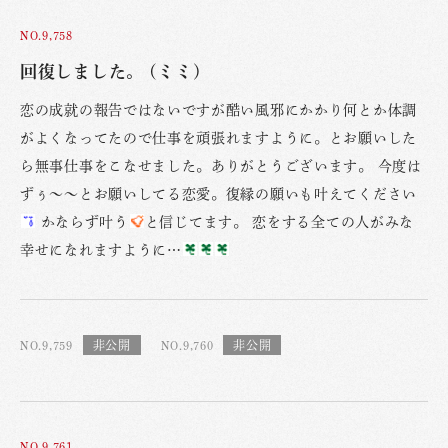
NO.9,758
回復しました。 (ミミ)
恋の成就の報告ではないですが酷い風邪にかかり何とか体調
がよくなってたので仕事を頑張れますように。とお願いした
ら無事仕事をこなせました。ありがとうございます。 今度は
ずぅ〜〜とお願いしてる恋愛。復縁の願いも叶えてください
かならず叶う
と信じてます。 恋をする全ての人がみな
幸せになれますように…
NO.9,759
NO.9,760
NO.9,761