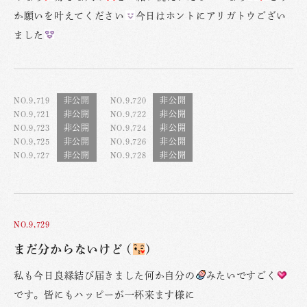
か願いを叶えてください
今日はホントにアリガトウござい
ました
NO.9,719
NO.9,720
NO.9,721
NO.9,722
NO.9,723
NO.9,724
NO.9,725
NO.9,726
NO.9,727
NO.9,728
NO.9,729
まだ分からないけど (
)
私も今日良縁結び届きました何か自分の
みたいですごく
です。皆にもハッピーが一杯来ます様に