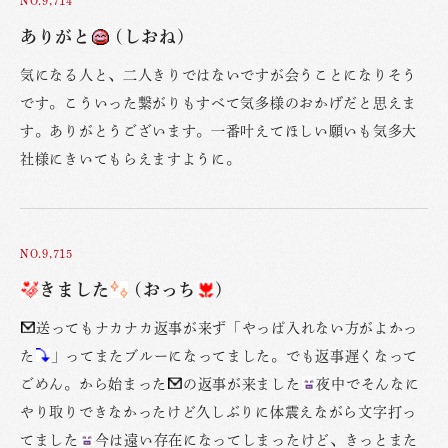
ありがと
(しおね)
気になる人と、二人きりではないですが会うことになりそう
です。こういった繋がりもすべて気多様のおかげだと思えま
す。ありがとうございます。一番叶えてほしい願いも気多大
社様にきいてもらえますように。
NO.9,715
きました
(おっち
)
送ってもナカナカ返事が来ず「やっぱ入れない方がよかっ
た
」ってまたブルーになってました。でも返事遅くなって
ごめん。から始まった
の返事が来ました
夜中でそんなに
やり取りできなかったけど久しぶりに体震えながら文字打っ
てました
今は遠い存在になってしまったけど、きっとまた