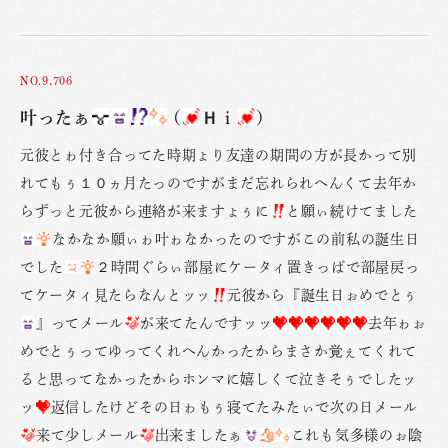
NO.9,706
叶ったぁ
(
Ｈｉ
)
元彼とゎ付き合ってた時期ょり友達の期間の方が長かって別
れてもぅ１０ヵ月たっのですがまだ忘れられへんくて去年か
らずっと元彼から連絡が来ますょぅに
と願ぃ続けてました
なかなか願ぃゎ叶ゎなかったのですがこの前私の誕生日
でした
２時間ぐらぃ部屋にケータィ置きっぱで部屋戻っ
てケータィ見たらなんとッッ
元彼から『誕生日ぉめでとぅ
』ってメール
が来てたんですッッ
去年ゎぉ
めでとぅってゆってくれへんかったからまさか覚ぇてくれて
ると思ってなかったからホンマに嬉しくて泣きそぅでしたッ
ッ
返信したけどその日ゎもぅ寝てたみたぃで次の日メール
来て少しメール
出来ましたぁ
これも気多様のぉ陰