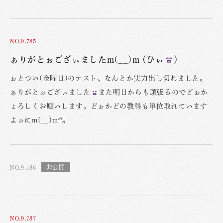
NO.9,785
ぁりがとぉござぃましたm(__)m (ひぃ
)
ぉとつい(金曜日)のテスト、なんとか実力出し切れました。
ぁりがとぉござぃました
また明日からも頑張るのでどぉか
ょろしくお願いします。どぉかどの教科も単位取れています
よぉにm(__)m
NO.9,786
NO.9,787