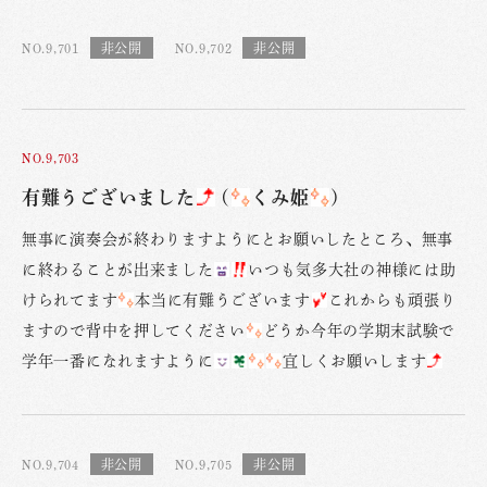
NO.9,701
NO.9,702
NO.9,703
有難うございました
(
くみ姫
)
無事に演奏会が終わりますようにとお願いしたところ、無事
に終わることが出来ました
いつも気多大社の神様には助
けられてます
本当に有難うございます
これからも頑張り
ますので背中を押してください
どうか今年の学期末試験で
学年一番になれますように
宜しくお願いします
NO.9,704
NO.9,705