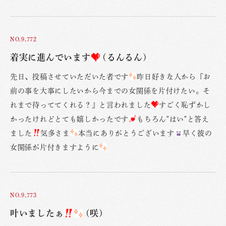
NO.9,772
着実に進んでいます
(るんるん)
先日、投稿させていただいた者です
昨日好きな人から『お
前の事を大事にしたいから今までの女関係を片付けたい。そ
れまで待っててくれる？』と言われました
すごく恥ずかし
かったけれどとても嬉しかったです
もちろん"はい"と答え
ました
気多さま
本当にありがとうございます
早く彼の
女関係が片付きますように
NO.9,773
叶いましたぁ
(咲)