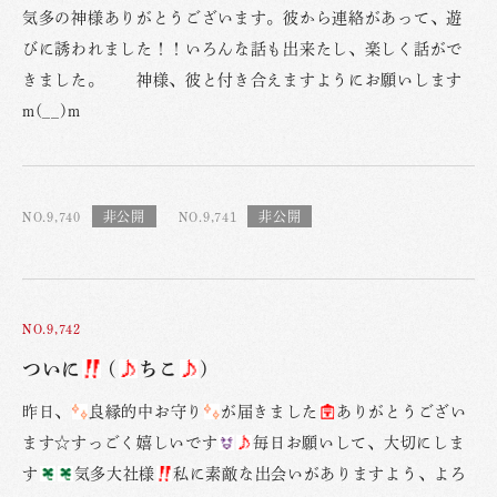
気多の神様ありがとうございます。彼から連絡があって、遊
びに誘われました！！いろんな話も出来たし、楽しく話がで
きました。 神様、彼と付き合えますようにお願いします
m(__)m
NO.9,740
NO.9,741
NO.9,742
ついに
(
ちこ
)
昨日、
良縁的中お守り
が届きました
ありがとうござい
ます☆すっごく嬉しいです
毎日お願いして、大切にしま
す
気多大社様
私に素敵な出会いがありますよう、よろ