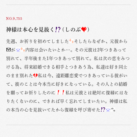
NO.9,755
神様は本心を見抜く
(しのぶ
)
先週、お祈りを初めてしました
そしたらなぜか、元彼から
が
内容は会いたいとか…。その元彼は2年つきあって
別れて、半年後また1年つきあって別れて。私は次の恋をみつ
ける為、将来結婚できる相手とつきあう為、私達は好き同士
のまま別れた
私は今、遠距離恋愛でつきあっている彼がい
て、彼のことは今本当に好きになっている。その人との結婚
を願ってお祈りしたのに
私は元彼とは絶対に復縁にはな
りたくないのに、できれば早く忘れてしまいたい。神様は私
の本当の心を見抜いてたから復縁を呼び寄せた