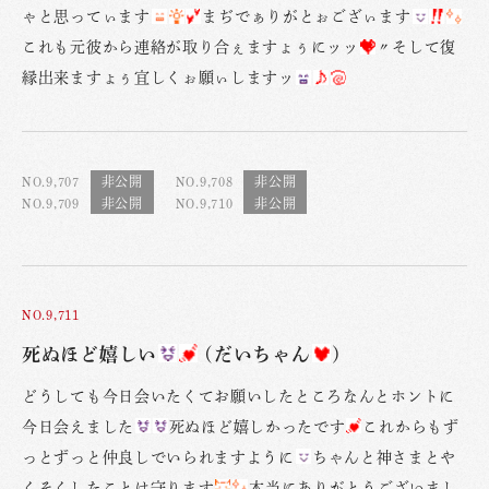
ゃと思ってぃます
まぢでぁりがとぉござぃます
これも元彼から連絡が取り合ぇますょぅにッッ
〃そして復
縁出来ますょぅ宜しくぉ願ぃしますッ
NO.9,707
NO.9,708
NO.9,709
NO.9,710
NO.9,711
死ぬほど嬉しい
(だいちゃん
)
どうしても今日会いたくてお願いしたところなんとホントに
今日会えました
死ぬほど嬉しかったです
これからもず
っとずっと仲良しでいられますように
ちゃんと神さまとや
くそくしたことは守ります
本当にありがとうございまし