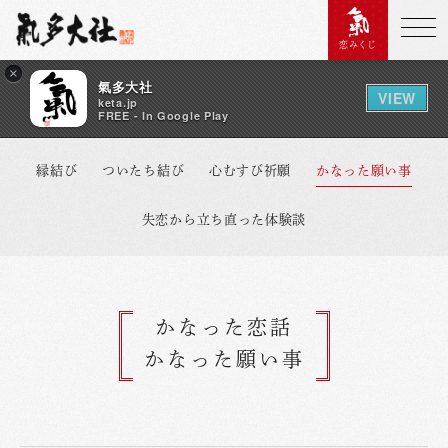
恋みくじ
×
氣多大社
VIEW
keta.jp
FREE - In Google Play
縁結び
ついたち結び
心むすび祈願
かなった願い事
失恋から立ち直った体験談
かなった恋話
かなった願い事