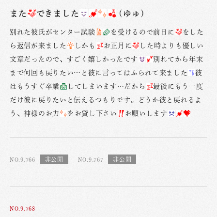
また
できました
(ゆゅ)
別れた彼氏がセンター試験
を受けるので前日に
をした
ら返信が来ました
しかも
お正月に
した時よりも優しい
文章だったので、すごく嬉しかったです
別れてから年末
まで何回も戻りたい…と彼に言ってはふられて来ました
彼
はもうすぐ卒業
してしまいます…だから
最後にもう一度
だけ彼に戻りたいと伝えるつもりです。どうか彼と戻れるよ
う、神様のお力
をお貸し下さい
お願いします
NO.9,766
NO.9,767
NO.9,768