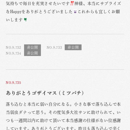
気持ちで毎日を充実させたいです
神様、本当にサプライズ
なHappyをありがとうございました
これからも宜しくお願
いします
NO.9,732
NO.9,733
NO.9,734
NO.9,735
ありがとうゴザイマス (ミツバチ)
落ち込むと本当に弱い自分になる。小さな事で落ち込んで本
当弱虫ダナって思う。その度気多大社サンに助けられて、い
つも一週間以内に助けて頂いて本当感謝の仕様がない位感謝
しています。ありがとうございます。昨日も落ち込んで辛く