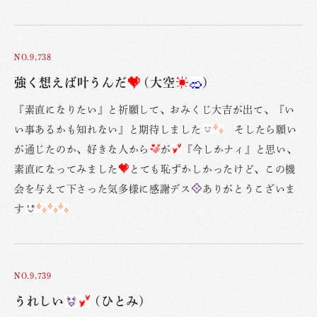
NO.9,738
強く想えば叶うんだ
(大空
)
『素直になりたい』と祈願して、おみくじ大吉が出て、『い
い事あるかも知れない』と期待しました
そしたら願い
が通じたのか、好きな人から
が
『今しかナィ』と思い、
素直になってみました
とても恥ずかしかったけど、この機
会を与えて下さった気多様に感謝デス
ありがとうこざいま
す
NO.9,739
うれしい
(ひとみ)