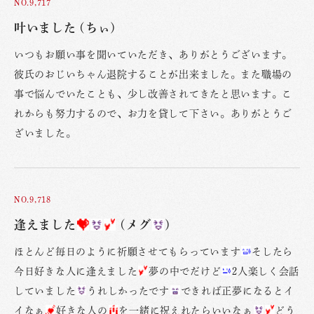
NO.9,717
叶いました (ちぃ)
いつもお願い事を聞いていただき、ありがとうございます。
彼氏のおじいちゃん退院することが出来ました。また職場の
事で悩んでいたことも、少し改善されてきたと思います。こ
れからも努力するので、お力を貸して下さい。ありがとうご
ざいました。
NO.9,718
逢えました
(メグ
)
ほとんど毎日のように祈願させてもらっています
そしたら
今日好きな人に逢えました
夢の中でだけど
2人楽しく会話
していました
うれしかったです
できれば正夢になるとイ
イなぁ
好きな人の
を一緒に祝えれたらいいなぁ
どう