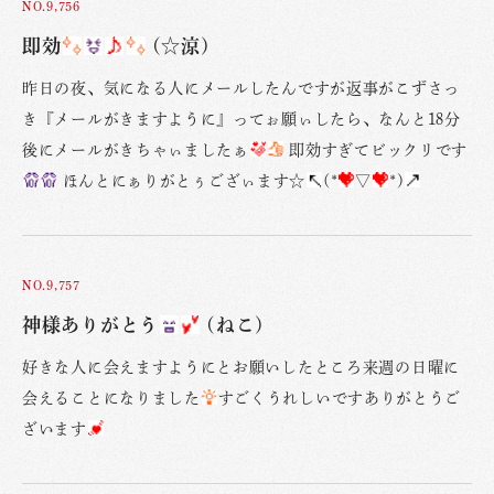
NO.9,756
即効
(☆涼)
昨日の夜、気になる人にメールしたんですが返事がこずさっ
き『メールがきますように』ってぉ願ぃしたら、なんと18分
後にメールがきちゃぃましたぁ
即効すぎてビックリです
ほんとにぁりがとぅござぃます☆
(*
▽
*)
NO.9,757
神様ありがとう
(ねこ)
好きな人に会えますようにとお願いしたところ来週の日曜に
会えることになりました
すごくうれしいですありがとうご
ざいます