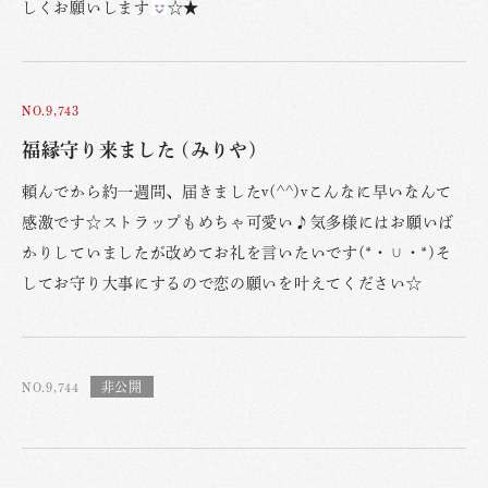
しくお願いします
☆★
NO.9,743
福縁守り来ました (みりや)
頼んでから約一週間、届きましたv(^^)vこんなに早いなんて
感激です☆ストラップもめちゃ可愛い♪気多様にはお願いば
かりしていましたが改めてお礼を言いたいです(*・∪・*)そ
してお守り大事にするので恋の願いを叶えてください☆
NO.9,744