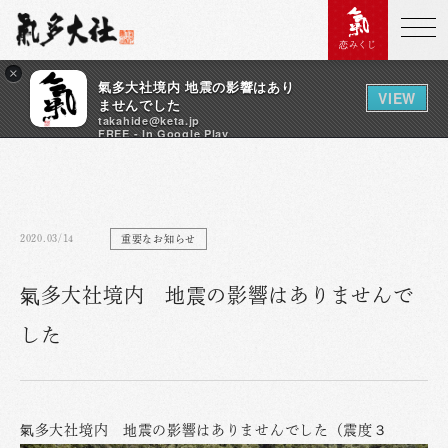
恋みくじ
×
氣多大社境内 地震の影響はあり
VIEW
ませんでした
takahide@keta.jp
FREE - In Google Play
2020.03/14
重要なお知らせ
氣多大社境内 地震の影響はありませんで
した
氣多大社境内 地震の影響はありませんでした（震度３