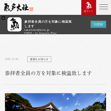
恋みくじ
×
参拝者全員の方を対象に検温致
VIEW
します
takahide@keta.jp
FREE - In Google Play
2020.11/03
重要なお知らせ
参拝者全員の方を対象に検温致します