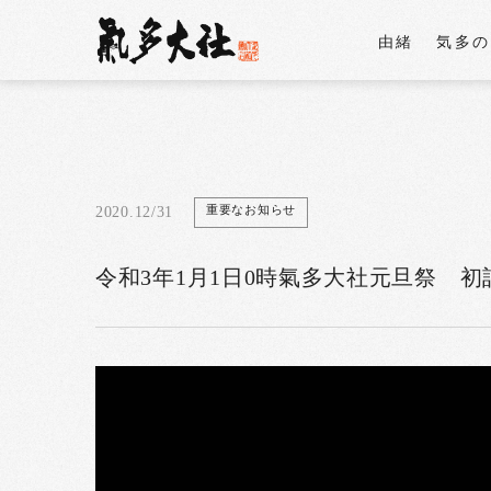
由緒
気多
重要なお知らせ
2020.12/31
令和3年1月1日0時氣多大社元旦祭 