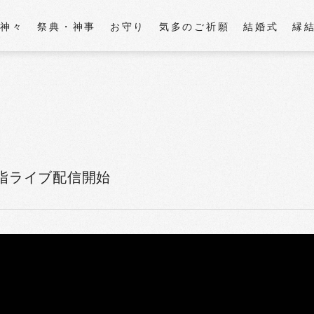
の神々
祭典・神事
お守り
気多のご祈願
結婚式
縁
初詣ライブ配信開始