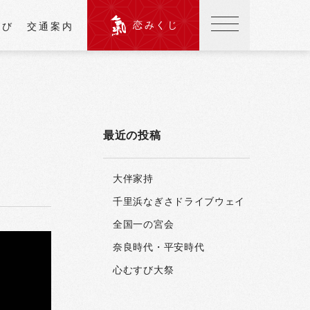
恋みくじ
結び
交通案内
最近の投稿
大伴家持
千里浜なぎさドライブウェイ
全国一の宮会
奈良時代・平安時代
心むすび大祭