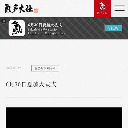
恋みくじ
×
6月30日夏越大祓式
VIEW
takahide@keta.jp
FREE - In Google Play
2025.06/27
重要なお知らせ
6月30日夏越大祓式