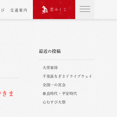
恋みくじ
結び
交通案内
最近の投稿
大伴家持
千里浜なぎさドライブウェイ
全国一の宮会
できま
奈良時代・平安時代
心むすび大祭