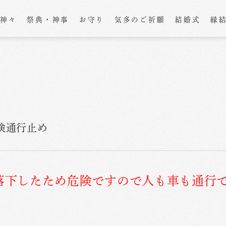
の神々
祭典・神事
お守り
気多のご祈願
結婚式
縁
険通行止め
落下したため危険ですので人も車も通行