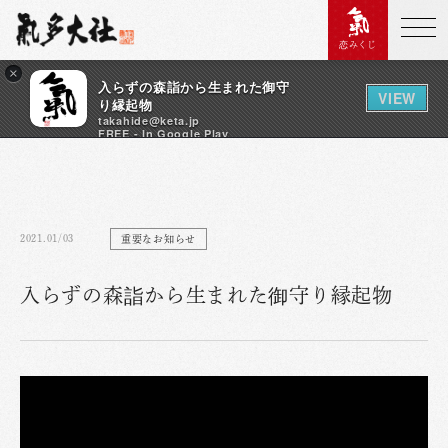
恋みくじ
×
入らずの森詣から生まれた御守
VIEW
り縁起物
takahide@keta.jp
FREE - In Google Play
2021.01/03
重要なお知らせ
入らずの森詣から生まれた御守り縁起物