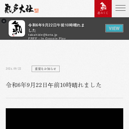
恋みくじ
×
令和6年9月22日午前10時晴れま
VIEW
した
takahide@keta.jp
FREE - In Google Play
2024.09/22
重要なお知らせ
令和6年9月22日午前10時晴れました