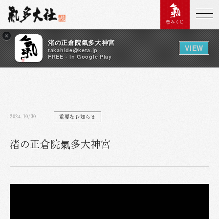
恋みくじ
×
渚の正倉院氣多大神宮
VIEW
takahide@keta.jp
FREE - In Google Play
2024.10/30
重要なお知らせ
渚の正倉院氣多大神宮