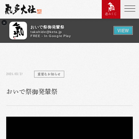
恋みくじ
×
おいで祭御発輦祭
VIEW
takahide@keta.jp
FREE - In Google Play
2025.03/17
重要なお知らせ
おいで祭御発輦祭